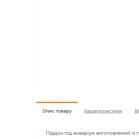
Опис товару
Характеристики
В
Піддон під акваріум виготовлений із п