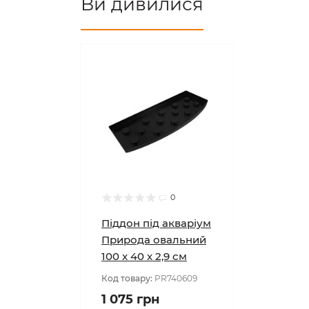
Ви дивилися
0
Піддон під акваріум
Природа овальний
100 x 40 х 2,9 см
Код товару:
PR740609
1 075 грн