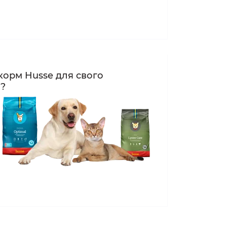
корм Husse для свого
а?