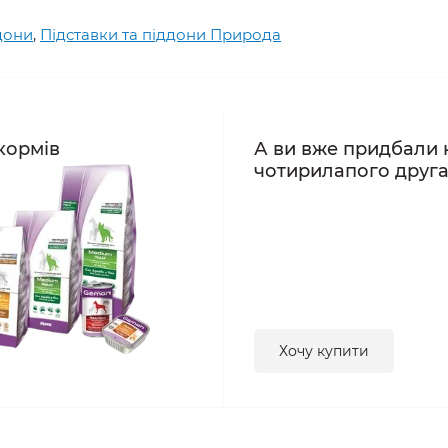
дони
,
Підставки та піддони Природа
кормів
А ви вже придбали 
чотирилапого друг
Хочу купити