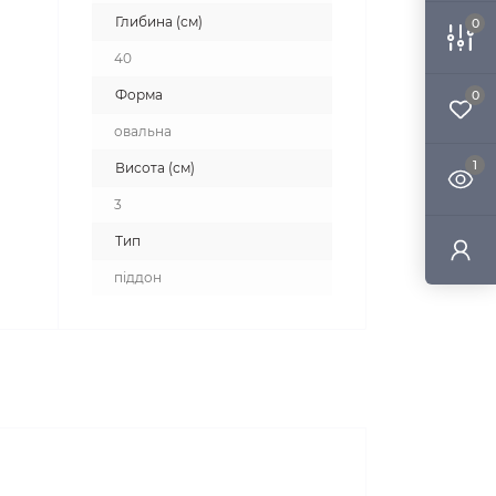
Глибина (см)
0
40
Форма
0
овальна
1
Висота (см)
3
Тип
піддон