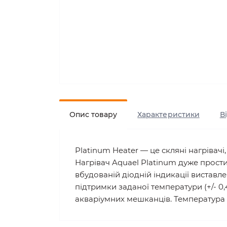
Опис товару
Характеристики
В
Platinum Heater — це скляні нагріва
Нагрівач Aquael Platinum дуже прости
вбудованій діодній індикації вистав
підтримки заданої температури (+/- 0
акваріумних мешканців. Температура м