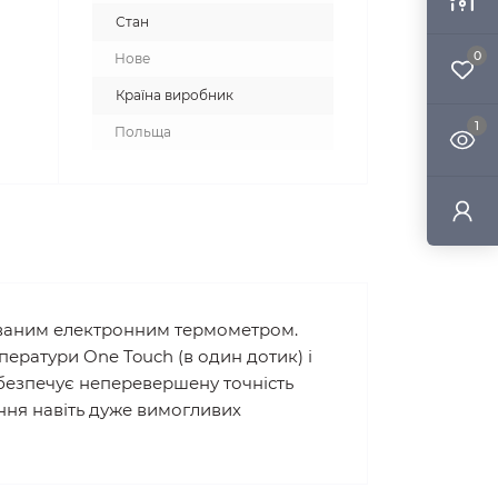
Стан
0
Нове
Країна виробник
1
Польща
дованим електронним термометром.
ператури One Touch (в один дотик) і
абезпечує неперевершену точність
ання навіть дуже вимогливих