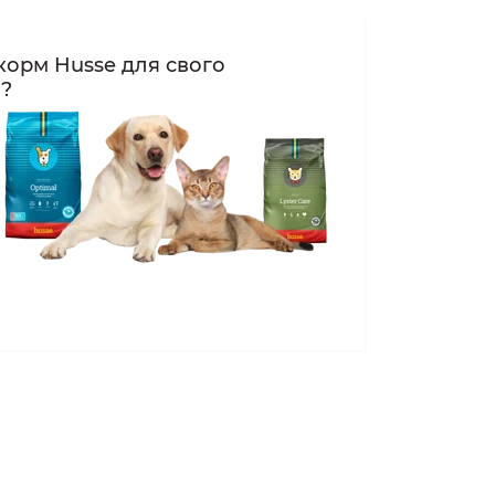
корм Husse для свого
а?