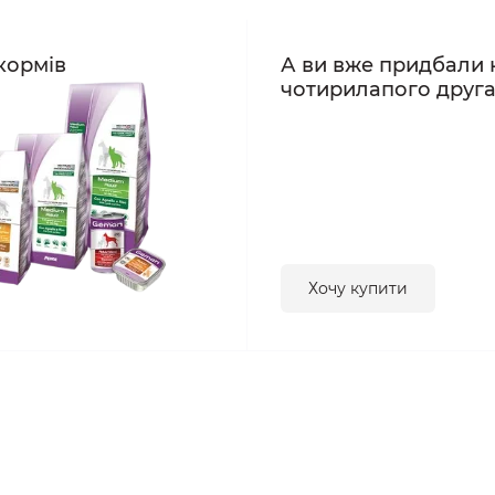
кормів
А ви вже придбали 
чотирилапого друг
Хочу купити