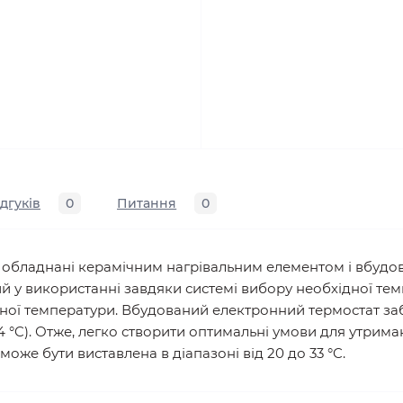
ідгуків
0
Питання
0
чі, обладнані керамічним нагрівальним елементом і вбу
й у використанні завдяки системі вибору необхідної тем
леної температури. Вбудований електронний термостат з
,4 °C). Отже, легко створити оптимальні умови для утрим
оже бути виставлена в діапазоні від 20 до 33 °C.