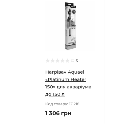
0
Нагрівач Aquael
«Platinum Heater
150» для акваріума
до 150 л
Код товару:
121218
1 306 грн