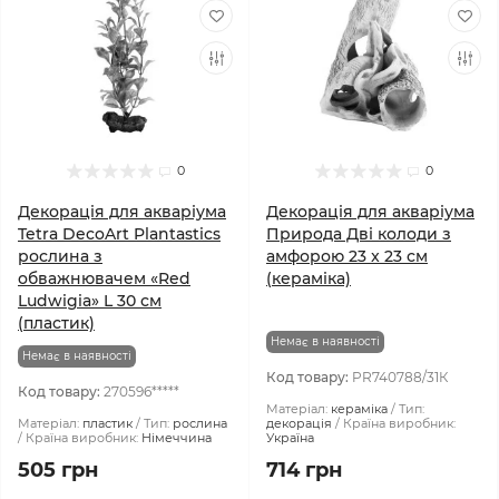
0
0
Декорація для акваріума
Декорація для акваріума
Tetra DecoArt Plantastics
Природа Дві колоди з
рослина з
амфорою 23 x 23 см
обважнювачем «Red
(кераміка)
Ludwigia» L 30 см
(пластик)
Немає в наявності
Немає в наявності
Код товару:
PR740788/31К
Код товару:
270596*****
Матеріал:
кераміка
Тип:
Матеріал:
пластик
Тип:
рослина
декорація
Країна виробник:
Країна виробник:
Німеччина
Україна
505 грн
714 грн