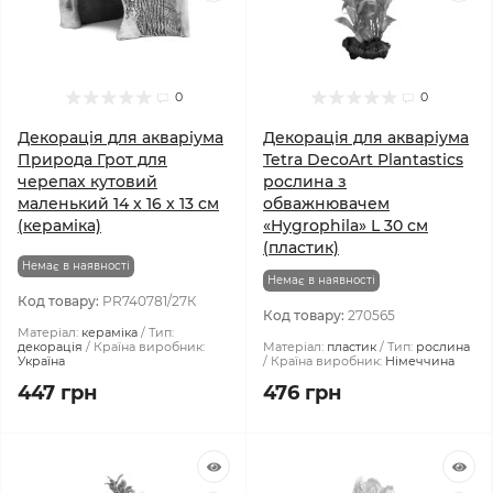
0
0
Декорація для акваріума
Декорація для акваріума
Природа Грот для
Tetra DecoArt Plantastics
черепах кутовий
рослина з
маленький 14 x 16 x 13 см
обважнювачем
(кераміка)
«Hygrophila» L 30 см
(пластик)
Немає в наявності
Немає в наявності
Код товару:
PR740781/27К
Код товару:
270565
Матеріал:
кераміка
Тип:
декорація
Країна виробник:
Матеріал:
пластик
Тип:
рослина
Україна
Країна виробник:
Німеччина
447 грн
476 грн