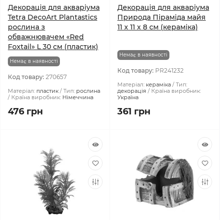
Декорація для акваріума
Декорація для акваріума
Tetra DecoArt Plantastics
Природа Піраміда майя
рослина з
11 x 11 x 8 см (кераміка)
обважнювачем «Red
Foxtail» L 30 см (пластик)
Немає в наявності
Немає в наявності
Код товару:
PR241232
Код товару:
270657
Матеріал:
кераміка
Тип:
Матеріал:
пластик
Тип:
рослина
декорація
Країна виробник:
Країна виробник:
Німеччина
Україна
476 грн
361 грн