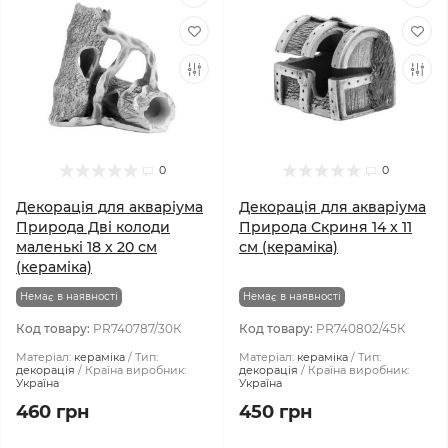
0
0
Декорація для акваріума
Декорація для акваріума
Природа Дві колоди
Природа Скриня 14 x 11
маленькі 18 x 20 см
см (кераміка)
(кераміка)
Немає в наявності
Немає в наявності
Код товару:
PR740787/30К
Код товару:
PR740802/45К
Матеріал:
кераміка
Тип:
Матеріал:
кераміка
Тип:
декорація
Країна виробник:
декорація
Країна виробник:
Україна
Україна
460 грн
450 грн