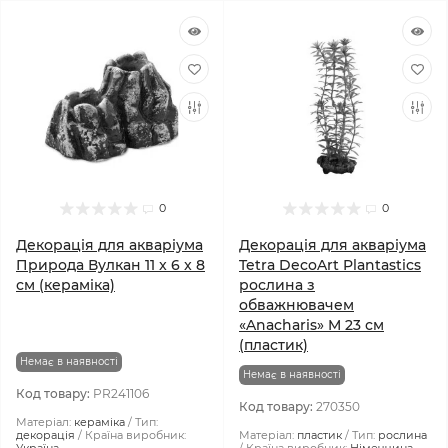
0
0
Декорація для акваріума
Декорація для акваріума
Природа Вулкан 11 x 6 x 8
Tetra DecoArt Plantastics
см (кераміка)
рослина з
обважнювачем
«Anacharis» M 23 см
(пластик)
Немає в наявності
Немає в наявності
Код товару:
PR241106
Код товару:
270350
Матеріал:
кераміка
Тип:
декорація
Країна виробник:
Матеріал:
пластик
Тип:
рослина