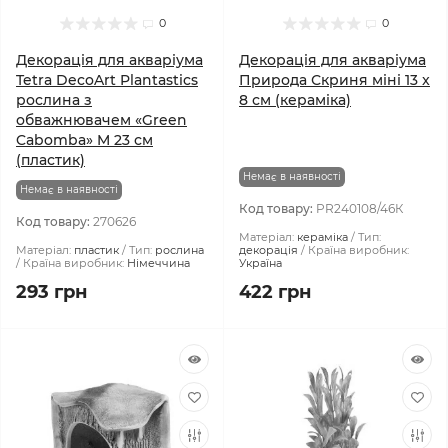
0
0
Декорація для акваріума
Декорація для акваріума
Tetra DecoArt Plantastics
Природа Скриня міні 13 x
рослина з
8 см (кераміка)
обважнювачем «Green
Cabomba» M 23 см
(пластик)
Немає в наявності
Немає в наявності
Код товару:
PR240108/46К
Код товару:
270626
Матеріал:
кераміка
Тип:
Матеріал:
пластик
Тип:
рослина
декорація
Країна виробник:
Країна виробник:
Німеччина
Україна
293 грн
422 грн