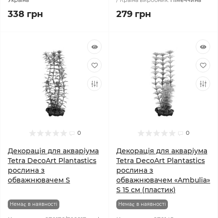
Україна
Країна виробник:
Німеччина
338 грн
279 грн
0
0
Декорація для акваріума
Декорація для акваріума
Tetra DecoArt Plantastics
Tetra DecoArt Plantastics
рослина з
рослина з
обважнювачем S
обважнювачем «Ambulia»
S 15 см (пластик)
Немає в наявності
Немає в наявності