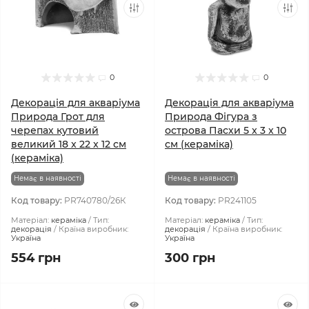
0
0
Декорація для акваріума
Декорація для акваріума
Природа Грот для
Природа Фігура з
черепах кутовий
острова Пасхи 5 x 3 x 10
великий 18 x 22 x 12 см
см (кераміка)
(кераміка)
Немає в наявності
Немає в наявності
Код товару:
PR740780/26К
Код товару:
PR241105
Матеріал:
кераміка
Тип:
Матеріал:
кераміка
Тип:
декорація
Країна виробник:
декорація
Країна виробник:
Україна
Україна
554 грн
300 грн