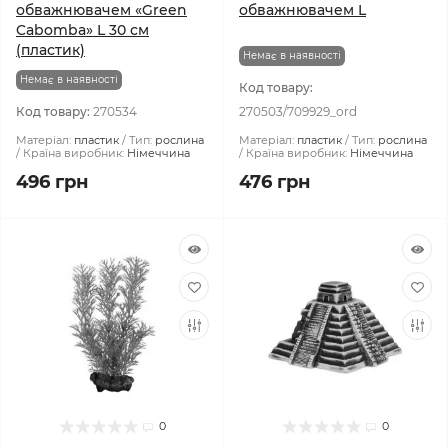
обважнювачем «Green
обважнювачем L
Cabomba» L 30 см
(пластик)
Немає в наявності
Немає в наявності
Код товару:
Код товару:
270534
270503/709929_ord
Матеріал:
пластик
Тип:
рослина
Матеріал:
пластик
Тип:
рослина
Країна виробник:
Німеччина
Країна виробник:
Німеччина
496 грн
476 грн
0
0