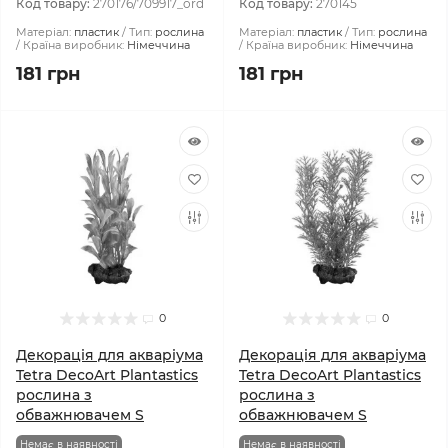
Код товару:
270176/709917_ord
Код товару:
270145
Матеріал:
пластик
Тип:
рослина
Матеріал:
пластик
Тип:
рослина
Країна виробник:
Німеччина
Країна виробник:
Німеччина
181 грн
181 грн
0
0
Декорація для акваріума
Декорація для акваріума
Tetra DecoArt Plantastics
Tetra DecoArt Plantastics
рослина з
рослина з
обважнювачем S
обважнювачем S
Немає в наявності
Немає в наявності