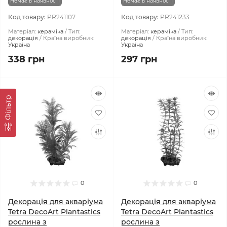
Немає в наявності
Немає в наявності
Код товару:
PR241107
Код товару:
PR241233
Матеріал:
кераміка
Тип:
Матеріал:
кераміка
Тип:
декорація
Країна виробник:
декорація
Країна виробник:
Україна
Україна
338 грн
297 грн
Фiльтр
0
0
Декорація для акваріума
Декорація для акваріума
Tetra DecoArt Plantastics
Tetra DecoArt Plantastics
рослина з
рослина з