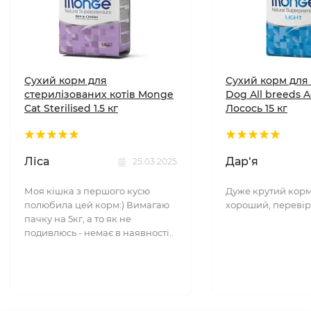
Сухий корм для
Сухий корм для
стерилізованих котів Monge
Dog All breeds A
Cat Sterilised 1.5 кг
Лосось 15 кг
Ліса
Дар‘я
25.03.2025
Моя кішка з першого кусю
Дуже крутий корм
полюбила цей корм:) Вимагаю
хороший, перевір
пачку на 5кг, а то як не
подивлюсь - немає в наявності..