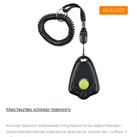
06.10.2023
Мистецтво клікер-тренінгу
Клікер-тренінг завоював популярність як ефективний і
позитивний метод навчання трюків як кішок так і собак. У