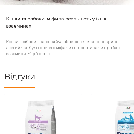
Кішки та собаки: міфи та реальність у їхніх
взаєминах
Кішки і собаки - наші найулюбленіші домашні тварини,
довгий час були оточені міфами і стереотипами про їхні
взаємини. У цій статті..
Відгуки