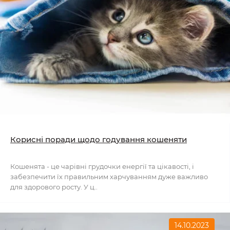
Корисні поради щодо годування кошеняти
Кошенята - це чарівні грудочки енергії та цікавості, і
забезпечити їх правильним харчуванням дуже важливо
для здорового росту. У ц..
14.10.2023