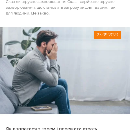
Сказ як вірусне захворювання Сказ - серйозне вірусне
захворювання, що становить загрозу як для тварин, так і
для людини. Це захво..
23.09.2023
Як впоратися з горем і пережити втрату