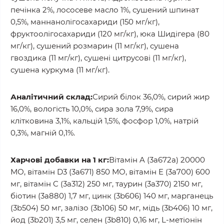
печінка 2%, лососеве масло 1%, сушений шпинат
0,5%, маннанолігосахариди (150 мг/кг),
фруктоолігосахариди (120 мг/кг), юка Шидігера (80
мг/кг), сушений розмарин (11 мг/кг), сушена
гвоздика (11 мг/кг), сушені цитрусові (11 мг/кг),
сушена куркума (11 мг/кг).
Аналітичний склад:
Сирий білок 36,0%, сирий жир
16,0%, вологість 10,0%, сира зола 7,9%, сира
клітковина 3,1%, кальцій 1,5%, фосфор 1,0%, натрій
0,3%, магній 0,1%.
Харчові добавки на 1 кг:
Вітамін A (3a672a) 20000
МО, вітамін D3 (3a671) 850 МО, вітамін E (3a700) 600
мг, вітамін C (3a312) 250 мг, таурин (3a370) 2150 мг,
біотин (3a880) 1,7 мг, цинк (3b606) 140 мг, марганець
(3b504) 50 мг, залізо (3b106) 50 мг, мідь (3b406) 10 мг,
йод (3b201) 3,5 мг, селен (3b810) 0,16 мг, L-метіонін