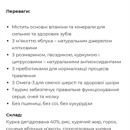
Переваги:
Містить основні вітаміни та мінерали для
сильних та здорових зубів
З м’якоттю яблука – натуральним джерелом
клітковини
З розмарином, гвоздикою, куркумою і
цитрусовими – натуральними антиоксидантами
З пребіотиками для нормалізації процесів
травлення
З Омега-3 для сяючої шерсті та здорової шкіри
Таурин забезпечує правильне функціонування
серця, очей та мозку
Без пшениці, без сої, без кукурудзи
Склад:
Курка дегідрована 40%, рис, курячий жир, горох,
сушена яблучна м’якоть, гідролізована куряча