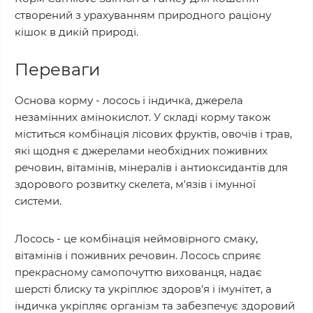
створений з урахуванням природного раціону
кішок в дикій природі.
Переваги
Основа корму - лосось і індичка, джерела
незамінних амінокислот. У складі корму також
міститься комбінація лісових фруктів, овочів і трав,
які щодня є джерелами необхідних поживних
речовин, вітамінів, мінералів і антиоксидантів для
здорового розвитку скелета, м'язів і імунної
системи.
Лосось - це комбінація неймовірного смаку,
вітамінів і поживних речовин. Лосось сприяє
прекрасному самопочуттю вихованця, надає
шерсті блиску та укріплює здоров'я і імунітет, а
індичка укріпляє організм та забезпечує здоровий