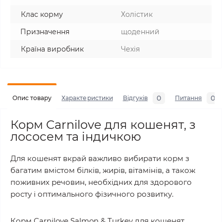
Клас корму
Холістик
Призначення
щоденний
Країна виробник
Чехія
0
0
Опис товару
Характеристики
Відгуків
Питання
Корм Carnilove для кошенят, з
лососем та індичкою
Для кошенят вкрай важливо вибирати корм з
багатим вмістом білків, жирів, вітамінів, а також
поживних речовин, необхідних для здорового
росту і оптимального фізичного розвитку.
Корм Carnilove Salmon & Turkey для кошенят