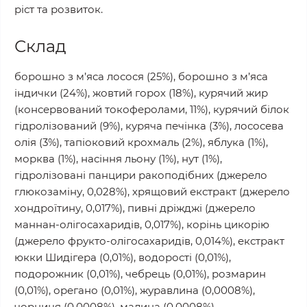
ріст та розвиток.
Склад
борошно з м’яса лосося (25%), борошно з м’яса
індички (24%), жовтий горох (18%), курячий жир
(консервований токоферолами, 11%), курячий білок
гідролізований (9%), куряча печінка (3%), лососева
олія (3%), тапіоковий крохмаль (2%), яблука (1%),
морква (1%), насіння льону (1%), нут (1%),
гідролізовані панцири ракоподібних (джерело
глюкозаміну, 0,028%), хрящовий екстракт (джерело
хондроїтину, 0,017%), пивні дріжджі (джерело
маннан-олігосахаридів, 0,017%), корінь цикорію
(джерело фрукто-олігосахаридів, 0,014%), екстракт
юкки Шидігера (0,01%), водорості (0,01%),
подорожник (0,01%), чебрець (0,01%), розмарин
(0,01%), орегано (0,01%), журавлина (0,0008%),
чорниця (0,0008%), малина (0,0008%).