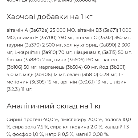
Харчові добавки на 1 кг
вітамін A (3a672a) 25 000 МО, вітамін D3 (3a671) 1 000
МО, вітамін E (3a700) 750 мг, вітамін C (3a312) 350 мг,
таурин (3a370) 2 500 мг, холіну хлорид (3a890) 2 300
мг, L-карнітин (3a910) 70 мг, ніацинамід (3a315) 50 мг,
біотин (3a880) 2 мг, цинк (3b606) 160 мг, залізо
(3b106) 50 мг, марганець (3b504) 60 мг, йод (3b201)
4,0 мг, мідь (3b406) 12 мг, селен (3b810) 0,28 мг, L-
метіонин (3c305) 15 мг, аргінін (3c3.6.1) 13 мг, L-лізин
(3.2.3.) 11 мг.
Аналітичний склад на 1 кг
Сирий протеїн 40,0 %, вміст жиру 20,0 %, волога 10,0
%, сира зола 7,5 %, сира клітковина 2,0 %, кальцій 1,3
%, фосфор 1,0 %, натрій 0,5 %, магній 0,08 %.