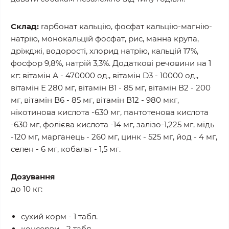
Склад:
rарбонат кальцію, фосфат кальцію-магнію-
натрію, монокальцій фосфат, рис, манна крупа,
дріжджі, водорості, хлорид натрію, кальцій 17%,
фосфор 9,8%, натрій 3,3%. Додаткові речовини на 1
кг: вітамін А - 470000 од., вітамін D3 - 10000 од.,
вітамін Е 280 мг, вітамін В1 - 85 мг, вітамін В2 - 200
мг, вітамін В6 - 85 мг, вітамін В12 - 980 мкг,
нікотинова кислота -630 мг, пантотенова кислота
-630 мг, фолієва кислота -14 мг, залізо-1,225 мг, мідь
-120 мг, марганець - 260 мг, цинк - 525 мг, йод - 4 мг,
селен - 6 мг, кобальт - 1,5 мг.
Дозування
до 10 кг:
сухий корм - 1 табл.
консерви - 2 табл.