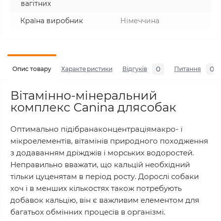
вагітних
Країна виробник
Німеччина
0
0
Опис товару
Характеристики
Відгуків
Питання
Вітамінно-мінеральний
комплекс Canina длясобак
Оптимально підібранаконцентраціямакро- і
мікроелементів, вітамінів природного походження
з додаванням дріжджів і морських водоростей.
Неправильно вважати, що кальцій необхідний
тільки цуценятам в період росту. Дорослі собаки
хоч і в менших кількостях також потребують
добавок кальцію, він є важливим елементом для
багатьох обмінних процесів в організмі.