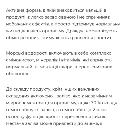
Активна форма, в якій знаходиться кальцій в
продукті, є легко засвоюваною і не спричиняє
небажаних ефектів, а просто підтримує нормальну
життєдіяльність організму. Дріжджі нормалізують
обмін речовин, стимулюють травлення і апетит.
Морські водорості включають в себе комплекс
амінокислот, мінералів і вітамінів, які сприяють
нормальній пігментації шкіри, шерсті, слизових
оболонок.
До складу продукту, крім інших важливих
складових включено - залізо, яке є незамінним
мікроелементом для організму, адже 70 % складу
гемоглобіну і є залізо, а гемоглобін здійснює
основну функцію крові - перенесення кисню.
Нестача заліза може призвести до анемії, її