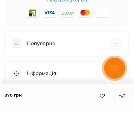
info@cat-dog.com.ua
Популярне
Корм для котів
Корм для собак
Інформація
Вологий корм для котів
Консерви для собак
Доставка і оплата
Сухий корм для собак
876 грн
Про магазин
Каталог товарів
Сухий корм для котів
Повернення та обмін товарів
Консерви для котів
Умови використання
Створення та просування сайту
.grandma
Паштет для собак
Зоомагазин Cat-Dog.com.ua © 2026
Знижки для розплідників
Для котів
Зворотній зв'язок