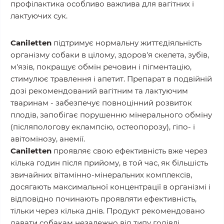
профілактика особливо важлива для вагітних і
лактуючих сук.
Caniletten
підтримує нормальну життєдіяльність
організму собаки в цілому, здоров'я скелета, зубів,
м'язів, покращує обмін речовин і пігментацію,
стимулює травлення і апетит. Препарат в подвійній
дозі рекомендований вагітним та лактуючим
тваринам - забезпечує повноцінний розвиток
плодів, запобігає порушенню мінерального обміну
(післяпологову еклампсію, остеопорозу), гіпо- і
авітомінозу, анемії.
Caniletten
проявляє свою ефективність вже через
кілька годин після прийому, в той час, як більшість
звичайних вітамінно-мінеральних комплексів,
досягають максимальної концентрації в організмі і
відповідно починають проявляти ефективність,
тільки через кілька днів. Продукт рекомендовано
давати собакам незалежно від типу годівлі.