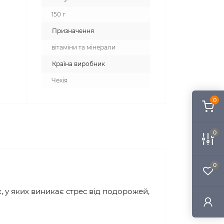
150 г
Призначення
вітаміни та мінерали
Країна виробник
Чехія
0
0
0
 у яких виникає стрес від подорожей,