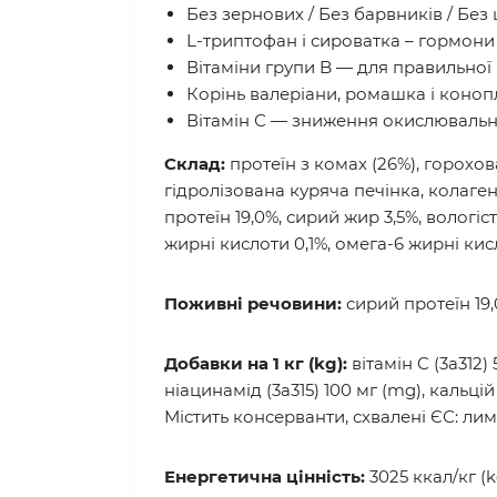
Без зернових / Без барвників / Без
L-триптофан і сироватка – гормон
Вітаміни групи B — для правильної
Корінь валеріани, ромашка і коноп
Вітамін С — зниження окислювальн
Склад:
протеїн з комах (26%), горохов
гідролізована куряча печінка, колаген
протеїн 19,0%, сирий жир 3,5%, вологіст
жирні кислоти 0,1%, омега-6 жирні кис
Поживні речовини:
сирий протеїн 19,
Добавки на 1 кг (kg):
вітамін C (3a312) 
ніацинамід (3a315) 100 мг (mg), кальцій
Містить консерванти, схвалені ЄС: лим
Енергетична цінність:
3025 ккал/кг (kc