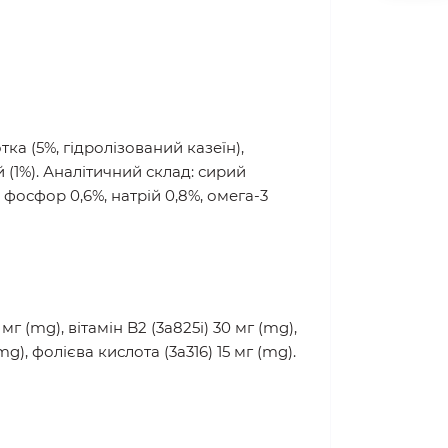
ка (5%, гідролізований казеїн),
 (1%). Аналітичний склад: сирий
%, фосфор 0,6%, натрій 0,8%, омега-3
мг (mg), вітамін B2 (3a825i) 30 мг (mg),
mg), фолієва кислота (3a316) 15 мг (mg).