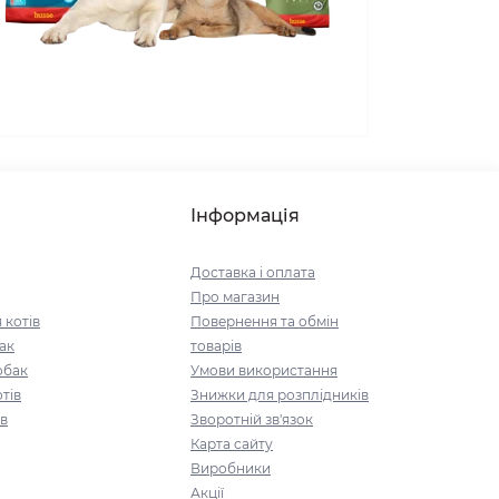
Інформація
Доставка і оплата
Про магазин
 котів
Повернення та обмін
ак
товарів
обак
Умови використання
тів
Знижки для розплідників
ів
Зворотній зв'язок
Карта сайту
Виробники
Акції