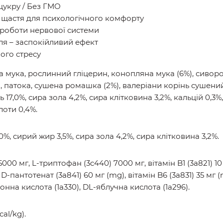
 цукру / Без ГМО
и щастя для психологічного комфорту
 роботи нервової системи
ля – заспокійливий ефект
ого стресу
а мука, рослинний гліцерин, конопляна мука (6%), сиворот
, патока, сушена ромашка (2%), валеріани корінь сушений
ь 17,0%, сира зола 4,2%, сира клітковина 3,2%, кальцій 0,3
лоти 0,4%.
0%, сирий жир 3,5%, сира зола 4,2%, сира клітковина 3,2%.
5000 мг, L-триптофан (3c440) 7000 мг, вітамін B1 (3a821) 10 
 D-пантотенат (3a841) 60 мг (mg), вітамін B6 (3a831) 35 мг (
онна кислота (1a330), DL-яблучна кислота (1a296).
al/kg).