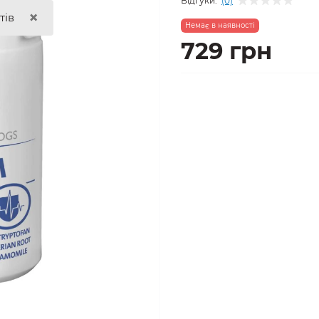
Відгуки:
(0)
×
тів
Немає в наявності
729 грн