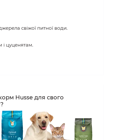
жерела свіжої питної води.
 і цуценятам.
корм Husse для свого
а?