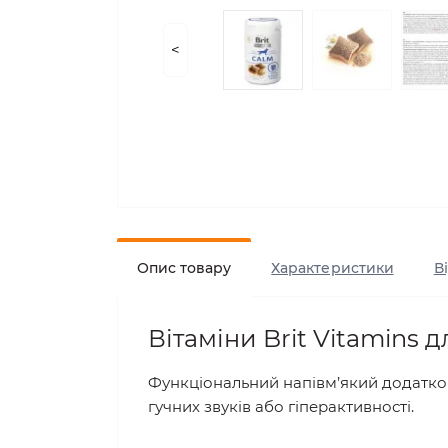
<
Опис товару
Характеристики
В
Вітаміни Brit Vitamins 
Функціональний напівм’який додатков
гучних звуків або гіперактивності.