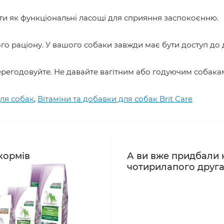
и як функціональні ласощі для сприяння заспокоєнню.
о раціону. У вашого собаки завжди має бути доступ до д
ерегодовуйте. Не давайте вагітним або годуючим собакам
для собак
,
Вітаміни та добавки для собак Brit Care
кормів
А ви вже придбали 
чотирилапого друг