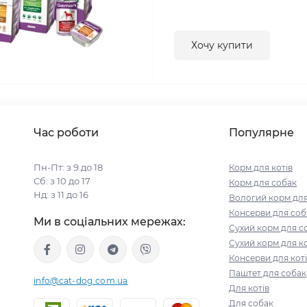
Хочу купити
Час роботи
Популярне
Пн-Пт: з 9 до 18
Корм для котів
Сб: з 10 до 17
Корм для собак
Нд: з 11 до 16
Вологий корм для
Консерви для соб
Ми в соціальних мережах:
Сухий корм для с
Сухий корм для ко
Консерви для кот
Паштет для собак
info@cat-dog.com.ua
Для котів
Для собак