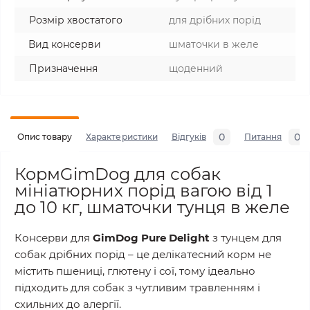
Розмір хвостатого
для дрібних порід
Вид консерви
шматочки в желе
Призначення
щоденний
0
0
Опис товару
Характеристики
Відгуків
Питання
КормGimDog для собак
мініатюрних порід вагою від 1
до 10 кг, шматочки тунця в желе
Консерви для
GimDog Pure Delight
з тунцем для
собак дрібних порід – це делікатесний корм не
містить пшениці, глютену і сої, тому ідеально
підходить для собак з чутливим травленням і
схильних до алергії.