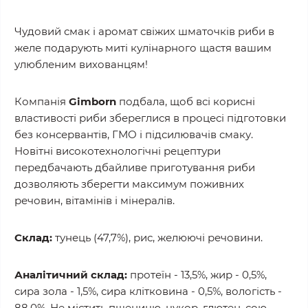
Чудовий смак і аромат свіжих шматочків риби в
желе подарують миті кулінарного щастя вашим
улюбленим вихованцям!
Компанія
Gimborn
подбала, щоб всі корисні
властивості риби збереглися в процесі підготовки
без консервантів, ГМО і підсилювачів смаку.
Новітні високотехнологічні рецептури
передбачають дбайливе приготування риби
дозволяють зберегти максимум поживних
речовин, вітамінів і мінералів.
Склад:
тунець (47,7%), рис, желюючі речовини.
Аналітичний склад:
протеїн - 13,5%, жир - 0,5%,
сира зола - 1,5%, сира клітковина - 0,5%, вологість -
88,0%. Не містить пшеницю, цукор, глютен, сою,