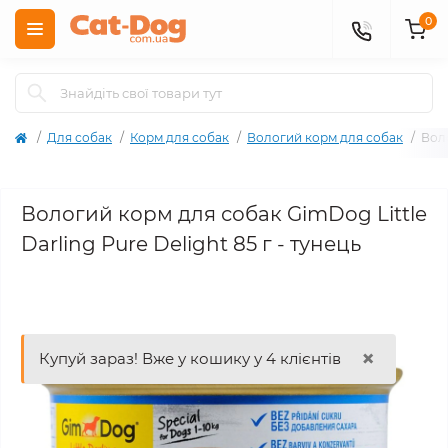
0
Для собак
Корм для собак
Вологий корм для собак
Воло
Вологий корм для собак GimDog Little
Darling Pure Delight 85 г - тунець
×
Купуй зараз! Вже у кошику у 4 клієнтів