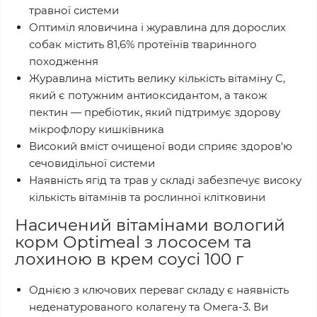
травної системи
Оптиміл яловичина і журавлина для дорослих
собак містить 81,6% протеїнів тваринного
походження
Журавлина містить велику кількість вітаміну С,
який є потужним антиоксидантом, а також
пектин — пребіотик, який підтримує здорову
мікрофлору кишківника
Високий вміст очищеної води сприяє здоров'ю
сечовидільної системи
Наявність ягід та трав у складі забезпечує високу
кількість вітамінів та рослинної клітковини
Насичений вітамінами вологий
корм Оptimeal з лососем та
лохиною в крем соусі 100 г
Однією з ключових переваг складу є наявність
неденатурованого колагену та Омега-3. Ви