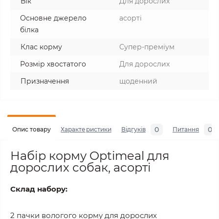
Вік
Для дорослих
Основне джерело
асорті
білка
Клас корму
Супер-преміум
Розмір хвостатого
Для дорослих
Призначення
щоденний
0
0
Опис товару
Характеристики
Відгуків
Питання
Набір корму Optimeal для
дорослих собак, асорті
Склад набору:
2 пачки вологого корму для дорослих