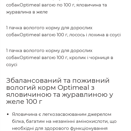
собакOptimeal вагою по 100 г, яловичина та
журавлина в желе
1 пачка вологого корму для дорослих
собакOptimeal вагою 100 г, лосось і лохина в соусі
1 пачка вологого корму для дорослих
собакOptimeal вагою 100 г, кролик і чорниця в
соусі
Збалансований та поживний
вологий корм Optimeal з
яловичиною та журавлиною у
желе 100 г
Яловичина є легкозасвоюваним джерелом
білка, багатим на незамінні амінокислоти, що
необхідні для здорового функціонування