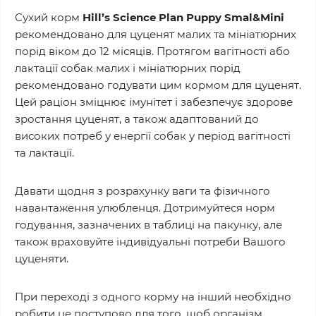
Сухий корм
Hill’s Science Plan Puppy Smal&Mini
рекомендовано для цуценят малих та мініатюрних
порід віком до 12 місяців. Протягом вагітності або
лактації собак малих і мініатюрних порід
рекомендовано годувати цим кормом для цуценят.
Цей раціон зміцнює імунітет і забезпечує здорове
зростання цуценят, а також адаптований до
високих потреб у енергії собак у період вагітності
та лактації.
Давати щодня з розрахунку ваги та фізичного
навантаження улюбленця. Дотримуйтеся норм
годування, зазначених в таблиці на пакунку, але
також враховуйте індивідуальні потреби Вашого
цуценяти.
При переході з одного корму на інший необхідно
робити це поступово для того, щоб організм