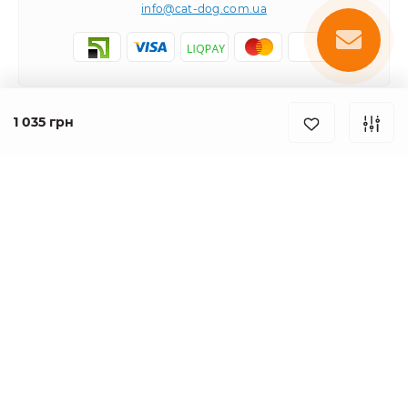
info@cat-dog.com.ua
1 035 грн
Популярне
Корм для котів
Корм для собак
Інформація
Вологий корм для котів
Консерви для собак
Доставка і оплата
Сухий корм для собак
Про магазин
Каталог товарів
Сухий корм для котів
Повернення та обмін товарів
Консерви для котів
Умови використання
Створення та просування сайту
.grandma
Паштет для собак
Зоомагазин Cat-Dog.com.ua © 2026
Знижки для розплідників
Для котів