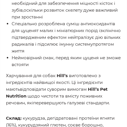
необхідний для забезпечення міцності кісток і
зубів,оскільки розвиток скелету дуже важливий
при зростанні
Спеціально розроблена суміш антиоксидантів
для цуценят малих і мініатюрних порід ізклінічно
підтвердженим ефектом нейтралізує дію вільних
радикалів і підсилює імунну системупротягом
життя
Неймовірний смак, перед яким цуценя не зможе
встояти
Харчування для собак
Hill’s
виготовлено з
інгредієнтів найвищої якості. Ці інгредієнти
маютьвідповідати суворим вимогам
Hill’s Pet
Nutrition
щодо чистоти та вмісту поживних
речовин, якіперевершують галузеві стандарти.
Склад:
кукурудза, дегідратовані протеїни ягняти
(16%), кукурудзяний глютен, соєве борошно,