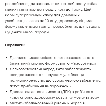
розроблене для задоволення потреб росту собак
малих і мініатюрних порід віком до 1 року. Цей
корм суперпреміум класу для домашніх
улюбленців вагою до 10 кг у дорослому віці має
форму маленьких гранул, розроблених для вашого
цуценяти малої породи.
Переваги:
Джерело високоякісного легкозасвоюваного
білка, який сприяє формуванню м’язової маси
Легкозасвоювані інгредієнти забезпечують
швидке засвоєння шлунком улюбленця
поживнихречовин, що своєю чергою забезпечує
легке прибирання випорожнень
Докозагексаєнова кислота (ДГК) з риб’ячого
жиру сприяє здоровому розвитку мозку та зору
Містить збалансований рівень мінералів,