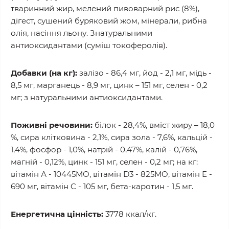
тваринний жир, мелений пивоварний рис (8%),
дігест, сушений буряковий жом, мінерали, рибна
олія, насіння льону. Знатуральними
антиоксидантами (суміш токоферолів).
Добавки (на кг):
залізо - 86,4 мг, йод - 2,1 мг, мідь -
8,5 мг, марганець - 8,9 мг, цинк – 151 мг, селен - 0,2
мг; з натуральними антиоксидантами.
Поживні речовини:
білок - 28,4%, вміст жиру – 18,0
%, сира клітковина - 2,1%, сира зола - 7,6%, кальцій -
1,4%, фосфор - 1,0%, натрій - 0,47%, калій - 0,76%,
магній - 0,12%, цинк - 151 мг, селен - 0,2 мг; на кг:
вітамін А - 10445МO, вітамін D3 - 825МO, вітамін E -
690 мг, вітамін C - 105 мг, бета-каротин - 1,5 мг.
Енергетична цінність:
3778 ккал/кг.