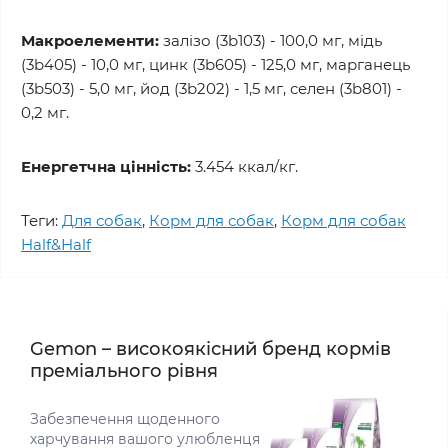
Макроелементи:
залізо (3b103) - 100,0 мг, мідь
(3b405) - 10,0 мг, цинк (3b605) - 125,0 мг, марганець
(3b503) - 5,0 мг, йод (3b202) - 1,5 мг, селен (3b801) -
0,2 мг.
Енергетчна цінність:
3.454 ккал/кг.
Теги:
Для собак
,
Корм для собак
,
Корм для собак
Half&Half
Gemon – високоякісний бренд кормів
преміального рівня
Забезпечення щоденного
харчування вашого улюбленця