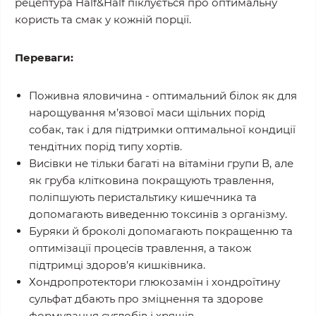
рецептура Half&Half піклується про оптимальну
користь та смак у кожній порції.
Переваги:
Поживна яловичина - оптимальний білок як для
нарощування м’язової маси щільних порід
собак, так і для підтримки оптимальної кондиції
тендітних порід типу хортів.
Висівки не тільки багаті на вітаміни групи В, але
як груба клітковина покращують травлення,
поліпшують перистальтику кишечника та
допомагають виведенню токсинів з організму.
Буряки й броколі допомагають покращенню та
оптимізації процесів травлення, а також
підтримці здоров’я кишківника.
Хондропротектори глюкозамін і хондроїтину
сульфат дбають про зміцнення та здорове
формування суглобів і хрящів.