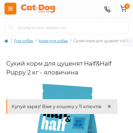
0
Для собак
Корм для собак
Сухий корм для цуценят Half&Ha
Сухий корм для цуценят Half&Half
Puppy 2 кг - яловичина
×
Купуй зараз! Вже у кошику у 11 клієнтів