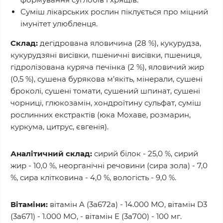
Суміш лікарських рослин піклується про міцний
імунітет улюбленця.
Склад:
дегідрована яловичина (28 %), кукурудза,
кукурудзяні висівки, пшеничні висівки, пшениця,
гідролізована куряча печінка (2 %), яловичий жир
(0,5 %), сушена бурякова м’якіть, мінерали, сушені
броколі, сушені томати, сушений шпинат, сушені
чорниці, глюкозамін, хондроїтину сульфат, суміш
рослинних екстрактів (юка Мохаве, розмарин,
куркума, цитрус, євгенія).
Аналітичний склад:
сирий білок - 25,0 %, сирий
жир - 10,0 %, неорганічні речовини (сира зола) - 7,0
%, сира клітковина - 4,0 %, вологість - 9,0 %.
Вітаміни:
вітамін A (3a672a) - 14.000 МО, вітамін D3
(3a671) - 1.000 МО, - вітамін E (3a700) - 100 мг.