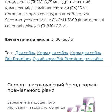
йодид калію (3b201) 0,65 мг, гідрат хелатний
комплекс міді з амінокислотами (Е4) 15 мг,
органічна форма селену, що виробляється
Saccaromyces cerevisiae CNCM I-3060 (інактивовані
селенові дріжджі) (3b8.10) 0,2 мг.
Енергетична цінність:
3 180 кал/кг
Теги:
Для собак
,
Корм для собак
,
Корм для собак
Brit Premium
,
Сухий корм Brit Premium для собак
Gemon – високоякісний бренд кормів
преміального рівня
Забезпечення щоденного
харчування вашого улюбленця