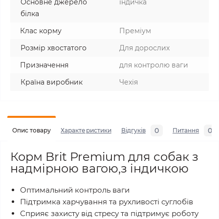
Основне джерело
індичка
білка
Клас корму
Преміум
Розмір хвостатого
Для дорослих
Призначення
для контролю ваги
Країна виробник
Чехія
0
0
Опис товару
Характеристики
Відгуків
Питання
Корм Brit Premium для собак з
надмірною вагою,з індичкою
Оптимальний контроль ваги
Підтримка харчування та рухливості суглобів
Сприяє захисту від стресу та підтримує роботу