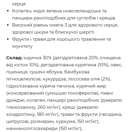
серця
Колаген, мідія зелена новозеландська та
панцири ракоподібних для суглобів і хрящів
Високий рівень омега-3 для здорового серця,
здорової шкіри та блискучої шерсті
Фрукти і трави для хорошого травлення та
імунітету
Склад:
індичка 30% (дегідратована 20%, очищена
від кісток 10%), дегідратована курятина (10%), овес,
пшениця, сушені яблука, бамбукова
лігноцелюлоза, кукурудза, лососева олія (2%),
гідролізована куряча печінка, курячий жир
(консервований сумішшю токоферолів), пивні
дріжджі, колаген, панцирі ракоподібних (джерело
глюкозаміну, 260 мг/кг), хрящі (джерело
хондроїтину, 180 мг/кг), трави та фрукти (гвоздика,
цитрусові, розмарин, куркума, 150 мг/кг),
маннанолігосахариди (150 мг/кг),