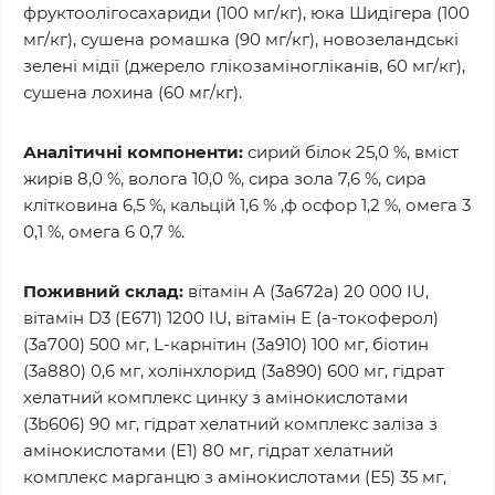
фруктоолігосахариди (100 мг/кг), юка Шидігера (100
мг/кг), сушена ромашка (90 мг/кг), новозеландські
зелені мідії (джерело глікозаміногліканів, 60 мг/кг),
сушена лохина (60 мг/кг).
Аналітичні компоненти:
сирий білок 25,0 %, вміст
жирів 8,0 %, волога 10,0 %, сира зола 7,6 %, сира
клітковина 6,5 %, кальцій 1,6 % ,ф осфор 1,2 %, омега 3
0,1 %, омега 6 0,7 %.
Поживний склад:
вітамін A (3a672a) 20 000 IU,
вітамін D3 (E671) 1200 IU, вітамін E (a-токоферол)
(3a700) 500 мг, L-карнітин (3a910) 100 мг, біотин
(3a880) 0,6 мг, холінхлорид (3a890) 600 мг, гідрат
хелатний комплекс цинку з амінокислотами
(3b606) 90 мг, гідрат хелатний комплекс заліза з
амінокислотами (Е1) 80 мг, гідрат хелатний
комплекс марганцю з амінокислотами (Е5) 35 мг,