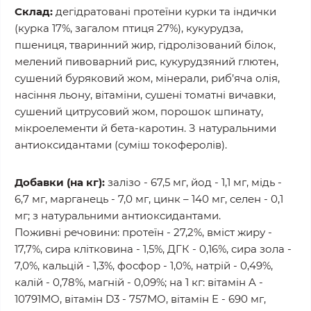
Склад:
дегідратовані протеїни курки та індички
(курка 17%, загалом птиця 27%), кукурудза,
пшениця, тваринний жир, гідролізований білок,
мелений пивоварний рис, кукурудзяний глютен,
сушений буряковий жом, мінерали, риб’яча олія,
насіння льону, вітаміни, сушені томатні вичавки,
сушений цитрусовий жом, порошок шпинату,
мікроелементи й бета-каротин. З натуральними
антиоксидантами (суміш токоферолів).
Добавки (на кг):
залізо - 67,5 мг, йод - 1,1 мг, мідь -
6,7 мг, марганець - 7,0 мг, цинк – 140 мг, селен - 0,1
мг; з натуральними антиоксидантами.
Поживні речовини: протеїн - 27,2%, вміст жиру -
17,7%, сира клітковина - 1,5%, ДГК - 0,16%, сира зола -
7,0%, кальцій - 1,3%, фосфор - 1,0%, натрій - 0,49%,
калій - 0,78%, магній - 0,09%; на 1 кг: вітамін A -
10791МО, вітамін D3 - 757МО, вітамін E - 690 мг,