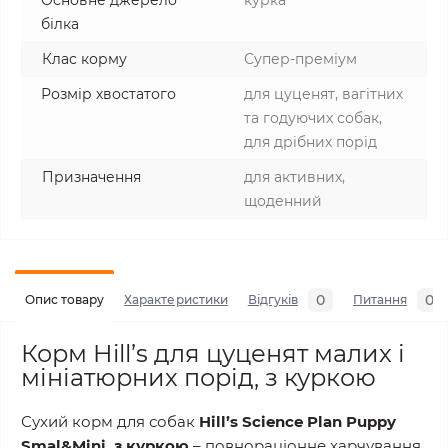
Основне джерело
курка
білка
Клас корму
Супер-преміум
Розмір хвостатого
для цуценят, вагітних
та годуючих собак,
для дрібних порід
Призначення
для активних,
щоденний
0
0
Опис товару
Характеристики
Відгуків
Питання
Корм Hill’s для цуценят малих і
мініатюрних порід, з куркою
Сухий корм для собак
Hill’s Science Plan Puppy
Smal&Mini, з куркою
– повнораціонне харчування