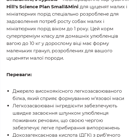
Hill's Science Plan Small&Mini
для цуценят малих і
мініатюрних порід спеціально розроблене для
задоволення потреб росту собак малих і
мініатюрних порід віком до 1 року. Цей корм
суперпреміум класу для домашніх улюбленців
вагою до 10 кг у дорослому віці має форму
маленьких гранул, розроблених для вашого
цуценяти малої породи.
Переваги:
Джерело високоякісного легкозасвоюваного
білка, який сприяє формуванню м’язової маси
Легкозасвоювані інгредієнти забезпечують
швидке засвоєння шлунком улюбленця
поживних речовин, що своєю чергою
забезпечує легке прибирання випорожнень
Докозагексаєнова кислота (ДГК) з риб’ячого