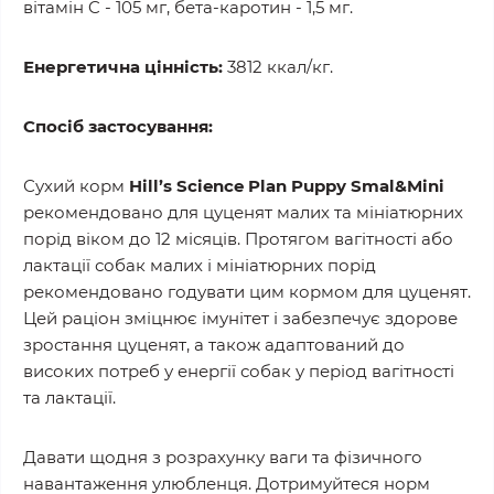
вітамін C - 105 мг, бета-каротин - 1,5 мг.
Енергетична цінність:
3812 ккал/кг.
Спосіб застосування:
Сухий корм
Hill’s Science Plan Puppy Smal&Mini
рекомендовано для цуценят малих та мініатюрних
порід віком до 12 місяців. Протягом вагітності або
лактації собак малих і мініатюрних порід
рекомендовано годувати цим кормом для цуценят.
Цей раціон зміцнює імунітет і забезпечує здорове
зростання цуценят, а також адаптований до
високих потреб у енергії собак у період вагітності
та лактації.
Давати щодня з розрахунку ваги та фізичного
навантаження улюбленця. Дотримуйтеся норм