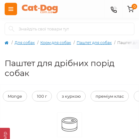
0
Для собак
Корм для собак
Паштет для собак
Паштет для
Паштет для дрібних порід
собак
Monge
100 г
з куркою
преміум клас