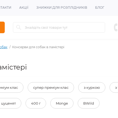
ТАКТИ
АКЦІЇ
ЗНИЖКИ ДЛЯ РОЗПЛІДНИКІВ
БЛОГ
обак
Консерви для собак в ламістері
амістері
міум клас
супер преміум клас
з куркою
з
 цуценят
400 г
Monge
BWild