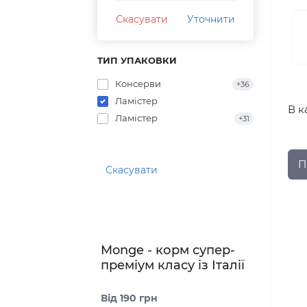
Скасувати
Уточнити
ТИП УПАКОВКИ
Консерви
+36
Ламістер
В к
Ламістер
+31
П
Скасувати
Monge - корм супер-
преміум класу із Італії
Від 190 грн