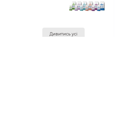
Дивитись усі
Різноманітність смаків
сухих та вологих
кормів від бренду
Savory
Переглянути