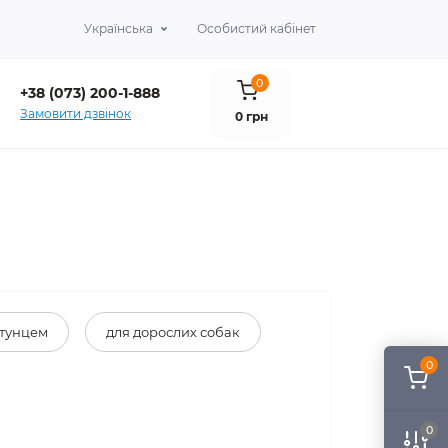
Українська
Особистий кабінет
0
+38 (073) 200-1-888
Замовити дзвінок
0 грн
 тунцем
для дорослих собак
0
0