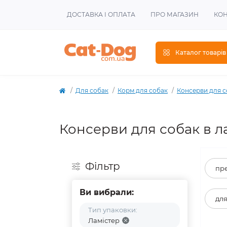
ДОСТАВКА І ОПЛАТА
ПРО МАГАЗИН
КОН
Каталог товарів
Для собак
Корм для собак
Консерви для с
Консерви для собак в л
Фiльтр
пре
Ви вибрали:
для
Тип упаковки:
Ламістер