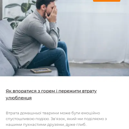
Як впоратися з горем і пережити втрату
улюбленця
Втрата домашньої тварини може бути емоційно
спустошливою подією. Зв'язок, який ми поділяємо з
нашими пухнастими друзями, дуже глиб..