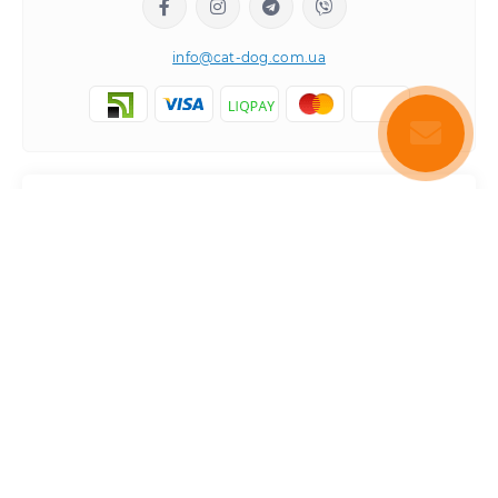
info@cat-dog.com.ua
Популярне
Корм для котів
Корм для собак
Інформація
Вологий корм для котів
Консерви для собак
Доставка і оплата
Сухий корм для собак
Про магазин
Каталог товарів
Сухий корм для котів
Повернення та обмін товарів
Консерви для котів
Умови використання
Створення та просування сайту
.grandma
Паштет для собак