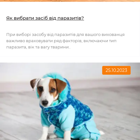
Як вибрати засіб від паразитів?
При виборі засобу від паразитів для вашого вихованця
важливо враховувати ряд факторів, включаючи тип
паразита, вік та вагу тварини..
25.10.2023