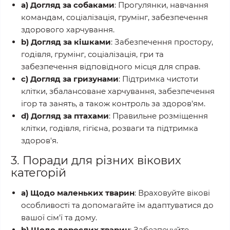
a) Догляд за собаками
: Прогулянки, навчання
командам, соціалізація, грумінг, забезпечення
здорового харчування.
b) Догляд за кішками
: Забезпечення простору,
годівля, грумінг, соціалізація, гри та
забезпечення відповідного місця для справ.
c) Догляд за гризунами
: Підтримка чистоти
клітки, збалансоване харчування, забезпечення
ігор та занять, а також контроль за здоров'ям.
d) Догляд за птахами
: Правильне розміщення
клітки, годівля, гігієна, розваги та підтримка
здоров'я.
3. Поради для різних вікових
категорій
a) Щодо маленьких тварин
: Враховуйте вікові
особливості та допомагайте їм адаптуватися до
вашої сім'ї та дому.
b) Щодо дорослих тварин
: Забезпечуйте