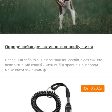
Породи собак для активного способу життя
Володіння собакою - це прекрасний досвід, а для тих, хто
веде активний спосіб життя, вибір правильної породи
може стати важливим ф..
06.10.2023