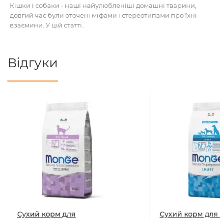
Кішки і собаки - наші найулюбленіші домашні тварини,
довгий час були оточені міфами і стереотипами про їхні
взаємини. У цій статті..
Відгуки
Сухий корм для
Сухий корм для