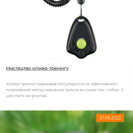
Мистецтво клікер-тренінгу
Клікер-тренінг завоював популярність як ефективний і
позитивний метод навчання трюків як кішок так і собак. У
цій статті ми розпов..
27.09.2023