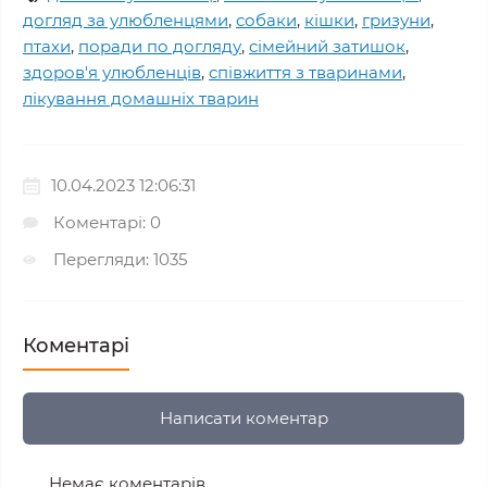
догляд за улюбленцями
,
собаки
,
кішки
,
гризуни
,
птахи
,
поради по догляду
,
сімейний затишок
,
здоров'я улюбленців
,
співжиття з тваринами
,
лікування домашніх тварин
10.04.2023 12:06:31
Коментарі: 0
Перегляди: 1035
Коментарі
Написати коментар
Немає коментарів