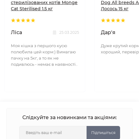
стерилізованих котів Monge
Dog All breeds A
Cat Sterilised 1.5 кг
Лосось 15 кг
Ліса
Дар‘я
25.03.2025
Моя кішка з першого кусю
Дуже крутий корм
полюбила цей корм:) Вимагаю
хороший, перевір
пачку на 5кг, а то як не
подивлюсь - немає в наявності..
Слідкуйте за новинками та акціями:
Підпишіться