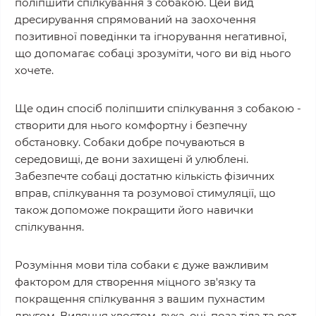
поліпшити спілкування з собакою. Цей вид
дресирування спрямований на заохочення
позитивної поведінки та ігнорування негативної,
що допомагає собаці зрозуміти, чого ви від нього
хочете.
Ще один спосіб поліпшити спілкування з собакою -
створити для нього комфортну і безпечну
обстановку. Собаки добре почуваються в
середовищі, де вони захищені й улюблені.
Забезпечте собаці достатню кількість фізичних
вправ, спілкування та розумової стимуляції, що
також допоможе покращити його навички
спілкування.
Розуміння мови тіла собаки є дуже важливим
фактором для створення міцного зв'язку та
покращення спілкування з вашим пухнастим
другом. Виляння хвостом, вуха, очі, поза тіла та рот