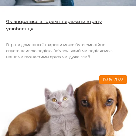
Як впоратися з горем і пережити втрату
улюбленця
Втрата домашньої тварини може бути емоційно
спустошливою подією. Зв'язок, який ми поділяємо з
нашими пухнастими друзями, дуже глиб..
17.09.2023