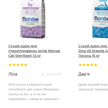
Сухий корм для
Сухий корм для
стерилізованих котів Monge
Dog All breeds A
Cat Sterilised 1.5 кг
Лосось 15 кг
Ліса
Дар‘я
25.03.2025
Моя кішка з першого кусю
Дуже крутий корм
полюбила цей корм:) Вимагаю
хороший, перевір
пачку на 5кг, а то як не
подивлюсь - немає в наявності..