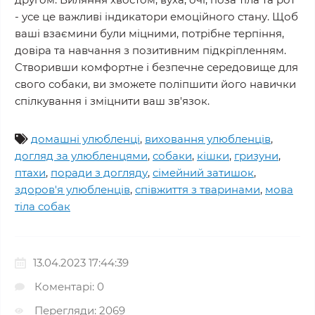
- усе це важливі індикатори емоційного стану. Щоб
ваші взаємини були міцними, потрібне терпіння,
довіра та навчання з позитивним підкріпленням.
Створивши комфортне і безпечне середовище для
свого собаки, ви зможете поліпшити його навички
спілкування і зміцнити ваш зв'язок.
домашні улюбленці
,
виховання улюбленців
,
догляд за улюбленцями
,
собаки
,
кішки
,
гризуни
,
птахи
,
поради з догляду
,
сімейний затишок
,
здоров'я улюбленців
,
співжиття з тваринами
,
мова
тіла собак
13.04.2023 17:44:39
Коментарі: 0
Перегляди: 2069