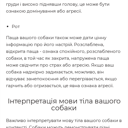
груди і високо піднявши голову, це може бути
ознакою домінування або агресії.
Рот
Паща вашого собаки також може дати цінну
інформацію про його настрій. Розслаблена,
відкрита паща - ознака спокійного, розслабленого
собаки, в той час як закрита, напружена паща
може свідчити про страх або агресію. Якщо ваш
собака надмірно задихається, можливо, він
відчуває занепокоєння або перегрівається, якщо
гарчить або огризається, це явна ознака агресії.
Інтерпретація мови тіла вашого
собаки
Важливо інтерпретувати мову тіла вашого собаки в
контексті. Собаки можуть демонструвати різні