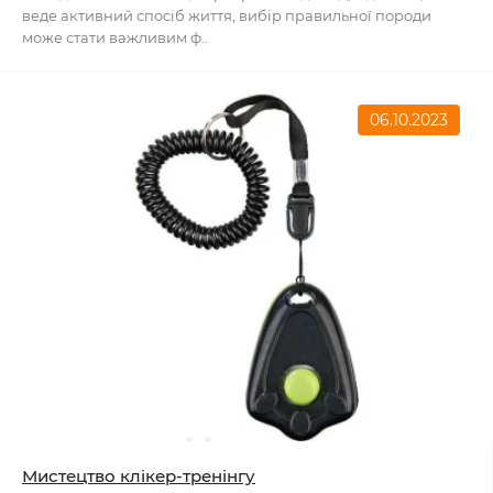
веде активний спосіб життя, вибір правильної породи
може стати важливим ф..
06.10.2023
Мистецтво клікер-тренінгу