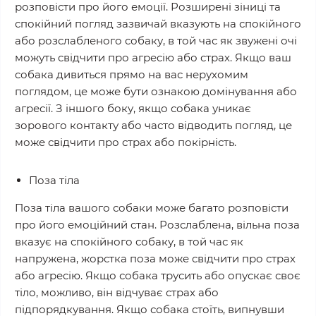
розповісти про його емоції. Розширені зіниці та
спокійний погляд зазвичай вказують на спокійного
або розслабленого собаку, в той час як звужені очі
можуть свідчити про агресію або страх. Якщо ваш
собака дивиться прямо на вас нерухомим
поглядом, це може бути ознакою домінування або
агресії. З іншого боку, якщо собака уникає
зорового контакту або часто відводить погляд, це
може свідчити про страх або покірність.
Поза тіла
Поза тіла вашого собаки може багато розповісти
про його емоційний стан. Розслаблена, вільна поза
вказує на спокійного собаку, в той час як
напружена, жорстка поза може свідчити про страх
або агресію. Якщо собака трусить або опускає своє
тіло, можливо, він відчуває страх або
підпорядкування. Якщо собака стоїть, випнувши