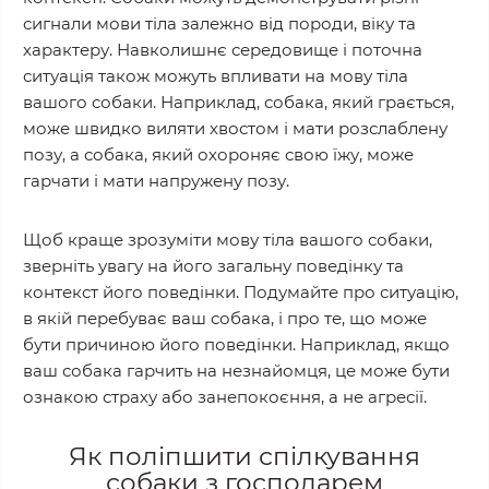
сигнали мови тіла залежно від породи, віку та
характеру. Навколишнє середовище і поточна
ситуація також можуть впливати на мову тіла
вашого собаки. Наприклад, собака, який грається,
може швидко виляти хвостом і мати розслаблену
позу, а собака, який охороняє свою їжу, може
гарчати і мати напружену позу.
Щоб краще зрозуміти мову тіла вашого собаки,
зверніть увагу на його загальну поведінку та
контекст його поведінки. Подумайте про ситуацію,
в якій перебуває ваш собака, і про те, що може
бути причиною його поведінки. Наприклад, якщо
ваш собака гарчить на незнайомця, це може бути
ознакою страху або занепокоєння, а не агресії.
Як поліпшити спілкування
собаки з господарем