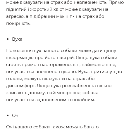
може вказувати на страх або невпевненість. Прямо
піднятий і жорсткий хвіст може вказувати на
агресію, а підібраний між ніг - на страх або
покірність.
Вуха
Положення вух вашого собаки може дати цінну
інформацію про його настрій. Якщо вуха собаки
стоять прямо і насторожено, він, найімовірніше,
почувається впевнено і цікаво. Вуха, притиснуті до
голови, можуть вказувати на страх або
дискомфорт. Якщо вуха розслаблені та вільно
звисають донизу, найімовірніше, собака
почувається задоволеним і спокійним.
Очі
Очі вашого собаки також можуть багато