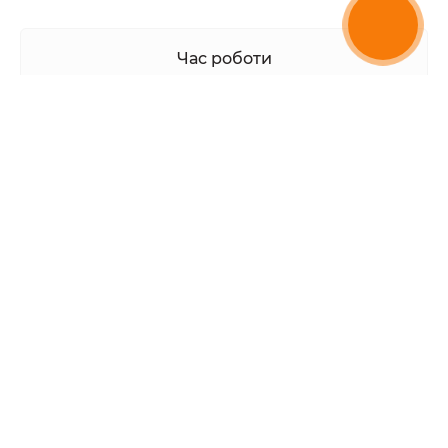
Час роботи
Пн-Пт: з 9 до 18
Сб: з 10 до 17
Нд: з 11 до 16
Ми в соціальних мережах:
info@cat-dog.com.ua
Популярне