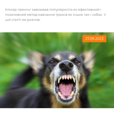
Клікер-тренінг завоював популярність як ефективний і
позитивний метод навчання трюків як кішок так і собак. У
цій статті ми розпов..
27.09.2023