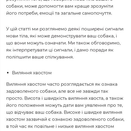
собаки, може допомогти вам краще зрозуміти
його потреби, емоції та загальне самопочуття.
У цій статті ми розглянемо деякі поширені сигнали
мови тіла, які може демонструвати ваш собака, і
що вони можуть означати. Ми також обговоримо,
як інтерпретувати ці сигнали, і дамо поради як
поліпшити ваше спілкування.
Виляння хвостом
Виляння хвостом часто розглядається як ознака
задоволеного собаки, але все не завжди так
просто. Висота і швидкість виляння хвоста, а також
його положення можуть дати вам уявлення про те,
що відчуває ваш собака. Високе і швидке виляння
хвостом зазвичай є ознакою задоволеного собаки,
в той час як повільне і низьке виляння хвостом