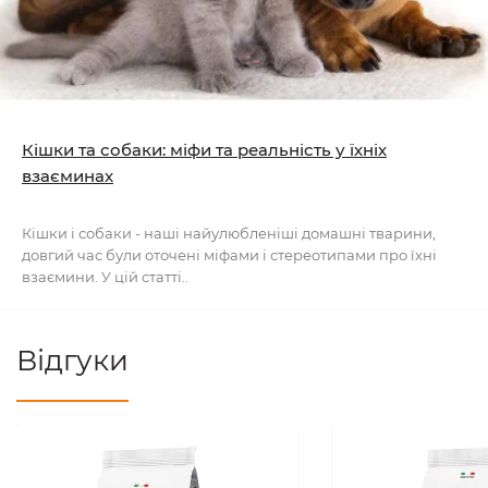
Кішки та собаки: міфи та реальність у їхніх
взаєминах
Кішки і собаки - наші найулюбленіші домашні тварини,
довгий час були оточені міфами і стереотипами про їхні
взаємини. У цій статті..
Відгуки