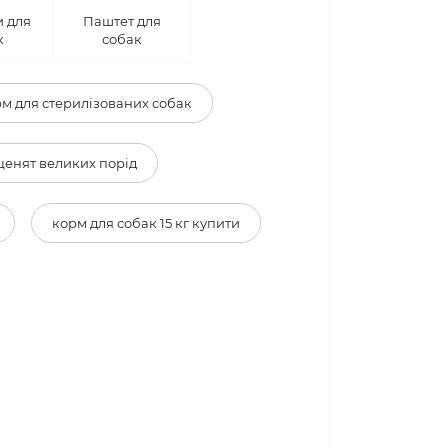
 для
Паштет для
к
собак
м для стерилізованих собак
ценят великих порід
корм для собак 15 кг купити