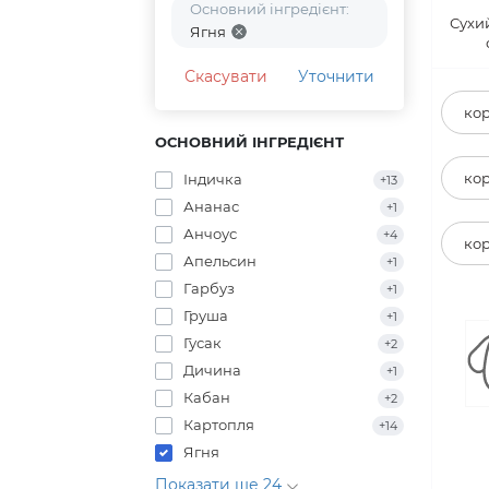
Основний інгредієнт:
Сухи
Ягня
Скасувати
Уточнити
кор
ОСНОВНИЙ ІНГРЕДІЄНТ
кор
Індичка
+13
Ананас
+1
Анчоус
+4
кор
Апельсин
+1
Гарбуз
+1
Груша
+1
Гусак
+2
Дичина
+1
Кабан
+2
Картопля
+14
Ягня
Показати ще 24