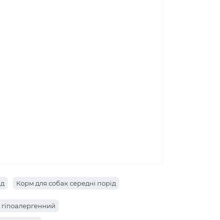
ід
Корм для собак середні порід
 гіпоалергенний