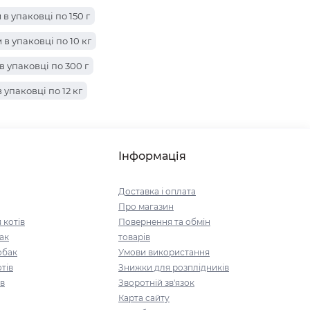
в упаковці по 150 г
в упаковці по 10 кг
 упаковці по 300 г
упаковці по 12 кг
упаковці по 4 кг
 упаковці по 1.2 кг
Інформація
паковці по 2 кг
Доставка і оплата
Про магазин
 котів
Повернення та обмін
ак
товарів
обак
Умови використання
тів
Знижки для розплідників
ів
Зворотній зв'язок
Карта сайту