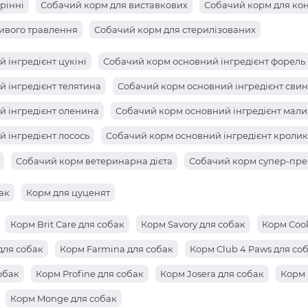
рінні
Собачий корм для виставкових
Собачий корм для ко
ивого травлення
Собачий корм для стерилізованих
 інгредієнт цукіні
Собачий корм основний інгредієнт форель
 інгредієнт телятина
Собачий корм основний інгредієнт сви
й інгредієнт оленина
Собачий корм основний інгредієнт мал
 інгредієнт лосось
Собачий корм основний інгредієнт кролик
 інгредієнт груша
Собачий корм основний інгредієнт апельс
Собачий корм ветеринарна дієта
Собачий корм супер-пре
 інгредієнт анчоус
Собачий корм основний інгредієнт анана
ак
Корм для цуценят
Корм Brit Care для собак
Корм Savory для собак
Корм Cook
для собак
Корм Farmina для собак
Корм Club 4 Paws для со
обак
Корм Profine для собак
Корм Josera для собак
Корм 
Корм Monge для собак