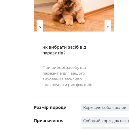
<
>
Як вибрати засіб від
паразитів?
При виборі засобу від
паразитів для вашого
вихованця важливо
враховувати ряд факторів,
включаючи тип паразита, вік та
вагу тварини..
Розмір породи
Корм для собак великі 
Призначення
Собачий корм для вагі