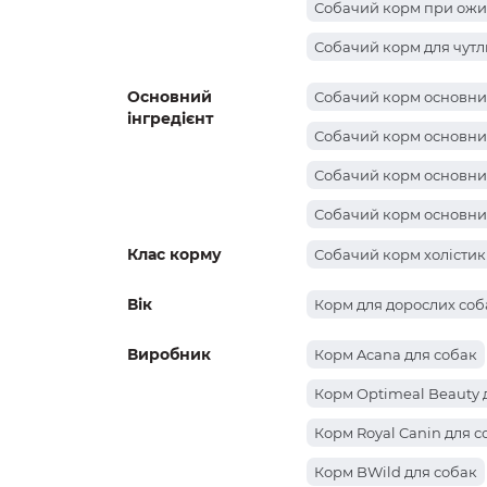
Собачий корм при ожи
Собачий корм для чутл
Основний
Собачий корм основний
інгредієнт
Собачий корм основний
Собачий корм основни
Собачий корм основний
Клас корму
Собачий корм основний
Собачий корм холістик
Собачий корм основний
Вік
Корм для дорослих соб
Виробник
Корм Acana для собак
Корм Optimeal Beauty 
Корм Royal Canin для с
Корм BWild для собак