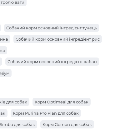
нтролю ваги
Собачий корм основний інгредієнт тунець
нина
Собачий корм основний інгредієнт рис
ина
Собачий корм основний інгредієнт кабан
ин
міум
с
ie для собак
Корм Optimeal для собак
бак
Корм Purina Pro Plan для собак
Simba для собак
Корм Gemon для собак