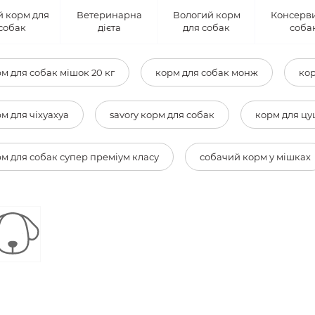
й корм для
Ветеринарна
Вологий корм
Консерви
собак
дієта
для собак
соба
м для собак мішок 20 кг
корм для собак монж
кор
м для чіхуахуа
savory корм для собак
корм для цу
м для собак супер преміум класу
собачий корм у мішках