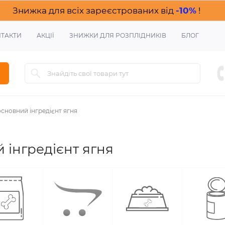
Знижка для всіх зареєстрованих від
-10%
!
ТАКТИ
АКЦІЇ
ЗНИЖКИ ДЛЯ РОЗПЛІДНИКІВ
БЛОГ
сновний інгредієнт ягня
 інгредієнт ягня