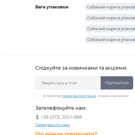
Вага упаковки
Собачий корм в упаковц
Собачий корм в упаковц
Собачий корм в упаковц
Собачий корм в упаковц
Собачий корм в упаковц
Собачий корм в упаковц
Слідкуйте за новинками та акціями:
Собачий корм в упаковц
Собачий корм в упаковці
Підпишіться
Я прочитав
Умови використання
і згоден з вимогами
Зателефонуйте нам:
+38 (073) 200-1-888
Передзвоніть мені
Що можна покращити?