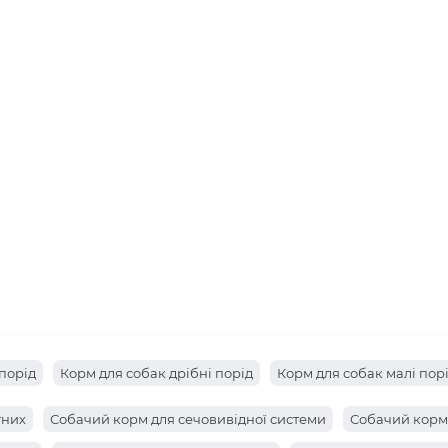
порід
Корм для собак дрібні порід
Корм для собак малі пор
тних
Собачий корм для сечовивідної системи
Собачий корм