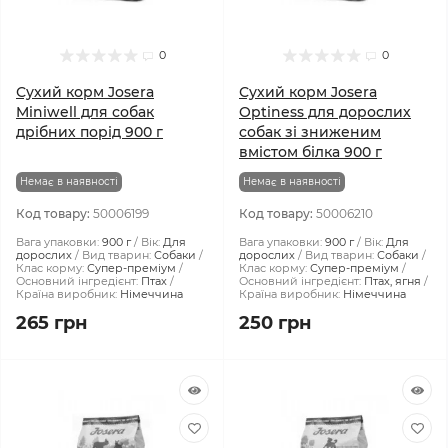
0
0
Сухий корм Josera
Сухий корм Josera
Miniwell для собак
Optiness для дорослих
дрібних порід 900 г
собак зі зниженим
вмістом білка 900 г
Немає в наявності
Немає в наявності
Код товару:
50006199
Код товару:
50006210
Вага упаковки:
900 г
Вік:
Для
Вага упаковки:
900 г
Вік:
Для
дорослих
Вид тварин:
Собаки
дорослих
Вид тварин:
Собаки
Клас корму:
Супер-преміум
Клас корму:
Супер-преміум
Основний інгредієнт:
Птах
Основний інгредієнт:
Птах, ягня
Країна виробник:
Німеччина
Країна виробник:
Німеччина
265 грн
250 грн