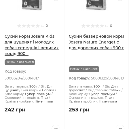
0
0
Сухий корм Josera Kids
Сухий беззерновой корм
для цуценят і молодих
Josera Nature Energetic
собак середніх і великих
для дорослих собак 900 г
порід 900 г
Немає в наявності
Немає в наявності
Код товару:
50006204/50014817
Код товару:
50006129/50014819
Вага упаковки:
900 г
Вік:
Для
Вага упаковки:
900 г
Вік:
Для
цуценят
Вид тварин:
Собаки
дорослих
Вид тварин:
Собаки
Клас корму:
Супер-преміум
Клас корму:
Супер-преміум
Основний інгредієнт:
Птах
Основний інгредієнт:
Птах
Країна виробник:
Німеччина
Країна виробник:
Німеччина
242 грн
253 грн