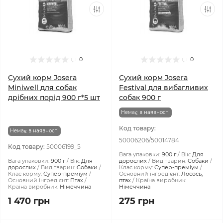
0
0
Сухий корм Josera
Сухий корм Josera
Miniwell для собак
Festival для вибагливих
дрібних порід 900 г*5 шт
собак 900 г
Немає в наявності
Код товару:
Немає в наявності
50006206/50014784
Код товару:
50006199_5
Вага упаковки:
900 г
Вік:
Для
Вага упаковки:
900 г
Вік:
Для
дорослих
Вид тварин:
Собаки
дорослих
Вид тварин:
Собаки
Клас корму:
Супер-преміум
Клас корму:
Супер-преміум
Основний інгредієнт:
Лосось,
Основний інгредієнт:
Птах
птах
Країна виробник:
Країна виробник:
Німеччина
Німеччина
1 470 грн
275 грн