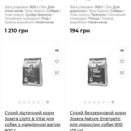
Вага упаковки:
900 г
Вік:
Для
Вага упаковки:
900 г
Вік:
Для
літніх котів
Вид тварин:
Собаки
дорослих
Вид тварин:
Собаки
Клас корму:
Супер-преміум
Клас корму:
Преміум
Основний
Основний інгредієнт:
Птах
інгредієнт:
Птиця
Країна
Країна виробник:
Німеччина
виробник:
Німеччина
1 210 грн
194 грн
0
0
Сухий дієтичний корм
Сухий беззерновой корм
Josera Light & Vital для
Josera Nature Energetic
собак з надмірною вагою
для дорослих собак 900
900 г
г*5 шт