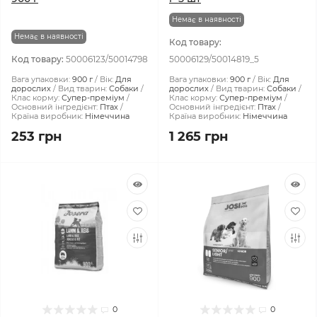
Немає в наявності
Немає в наявності
Код товару:
Код товару:
50006123/50014798
50006129/50014819_5
Вага упаковки:
900 г
Вік:
Для
Вага упаковки:
900 г
Вік:
Для
дорослих
Вид тварин:
Собаки
дорослих
Вид тварин:
Собаки
Клас корму:
Супер-преміум
Клас корму:
Супер-преміум
Основний інгредієнт:
Птах
Основний інгредієнт:
Птах
Країна виробник:
Німеччина
Країна виробник:
Німеччина
253 грн
1 265 грн
0
0