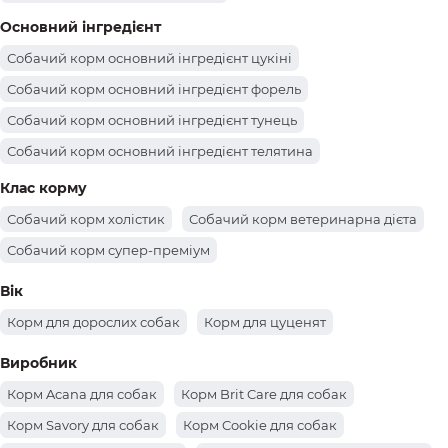
Собачий корм для контролю ваги
Основний інгредієнт
Собачий корм для чутливого травлення
Собачий корм основний інгредієнт цукіні
Собачий корм для стерилізованих
Собачий корм основний інгредієнт форель
Собачий корм основний інгредієнт тунець
Собачий корм основний інгредієнт телятина
Собачий корм основний інгредієнт свинина
Клас корму
Собачий корм основний інгредієнт рис
Собачий корм холістик
Собачий корм ветеринарна дієта
Собачий корм основний інгредієнт оленина
Собачий корм супер-преміум
Собачий корм основний інгредієнт малина
Вік
Собачий корм основний інгредієнт лосось
Корм для дорослих собак
Корм для цуценят
Собачий корм основний інгредієнт кролик
Виробник
Собачий корм основний інгредієнт кабан
Корм Acana для собак
Корм Brit Care для собак
Собачий корм основний інгредієнт груша
Корм Savory для собак
Корм Cookie для собак
Собачий корм основний інгредієнт апельсин