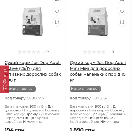
0
0
Сухий корм JosiDog Adult
Сухий корм JosiDog Adult
Active (25/17) для
Mini Міні для дорослих
Фiльтр
активних дорослих собак
собак маленьких порід 10
900 г
кг
Немає в наявності
Немає в наявності
Код товару:
50006797
Код товару:
50012167
Вага упаковки:
900 г
Вік:
Для
Вага упаковки:
900 г
Вік:
Для
дорослих
Вид тварин:
Собаки
дорослих
Вид тварин:
Собаки
Клас корму:
Преміум
Основний
Клас корму:
Преміум
Основний
інгредієнт:
Птиця
Країна
інгредієнт:
Птиця та качка
виробник:
Німеччина
Країна виробник:
Німеччина
194 грн
1 890 грн