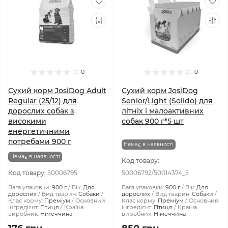
0
0
Сухий корм JosiDog Adult
Сухий корм JosiDog
Regular (25/12) для
Senior/Light (Solido) для
дорослих собак з
літніх і малоактивних
високими
собак 900 г*5 шт
енергетичними
потребами 900 г
Немає в наявності
Немає в наявності
Код товару:
Код товару:
50006795
50006792/50014374_5
Вага упаковки:
900 г
Вік:
Для
Вага упаковки:
900 г
Вік:
Для
дорослих
Вид тварин:
Собаки
дорослих
Вид тварин:
Собаки
Клас корму:
Преміум
Основний
Клас корму:
Преміум
Основний
інгредієнт:
Птиця
Країна
інгредієнт:
Птиця
Країна
виробник:
Німеччина
виробник:
Німеччина