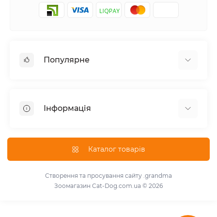
Популярне
Корм для котів
Корм для собак
Інформація
Вологий корм для котів
Консерви для собак
Доставка і оплата
Сухий корм для собак
Про магазин
Каталог товарів
Сухий корм для котів
Повернення та обмін товарів
Консерви для котів
Умови використання
Створення та просування сайту
.grandma
Паштет для собак
Зоомагазин Cat-Dog.com.ua © 2026
Знижки для розплідників
Для котів
Зворотній зв'язок
Для собак
Карта сайту