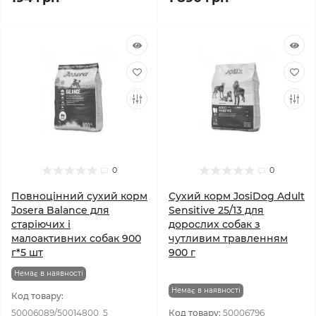
0
0
Повноцінний сухий корм
Сухий корм JosiDog Adult
Josera Balance для
Sensitive 25/13 для
старіючих і
дорослих собак з
малоактивних собак 900
чутливим травленням
г*5 шт
900 г
Немає в наявності
Немає в наявності
Код товару:
50006089/50014800_5
Код товару:
50006796