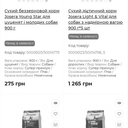
0
0
Сухий беззерновой корм
Сухий дієтичний корм
Josera Young Star для
Josera Light & Vital для
цуценят і молодих собак
собак з надмірною вагою
900 г
900 г*5 шт
Немає в наявності
Немає в наявності
Код товару:
Код товару:
50006125/50014779
50006123/50014798_5
Вага упаковки:
900 г
Вік:
Для
Вага упаковки:
900 г
Вік:
Для
цуценят
Вид тварин:
Собаки
дорослих
Вид тварин:
Собаки
Клас корму:
Супер-преміум
Клас корму:
Супер-преміум
Основний інгредієнт:
Птах
Основний інгредієнт:
Птах
Країна виробник:
Німеччина
Країна виробник:
Німеччина
275 грн
1 265 грн