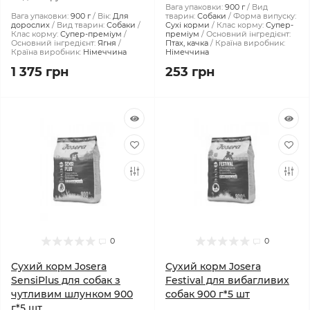
Вага упаковки:
900 г
Вид
Вага упаковки:
900 г
Вік:
Для
тварин:
Собаки
Форма випуску:
дорослих
Вид тварин:
Собаки
Сухі корми
Клас корму:
Супер-
Клас корму:
Супер-преміум
преміум
Основний інгредієнт:
Основний інгредієнт:
Ягня
Птах, качка
Країна виробник:
Країна виробник:
Німеччина
Німеччина
1 375 грн
253 грн
0
0
Сухий корм Josera
Сухий корм Josera
SensiPlus для собак з
Festival для вибагливих
чутливим шлунком 900
собак 900 г*5 шт
г*5 шт