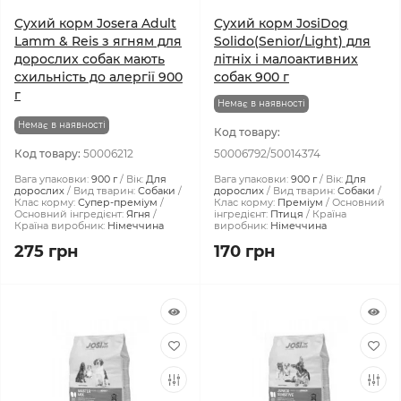
Сухий корм Josera Adult
Сухий корм JosiDog
Lamm & Reis з ягням для
Solido(Senior/Light) для
дорослих собак мають
літніх і малоактивних
схильність до алергії 900
собак 900 г
г
Немає в наявності
Немає в наявності
Код товару:
Код товару:
50006212
50006792/50014374
Вага упаковки:
900 г
Вік:
Для
Вага упаковки:
900 г
Вік:
Для
дорослих
Вид тварин:
Собаки
дорослих
Вид тварин:
Собаки
Клас корму:
Супер-преміум
Клас корму:
Преміум
Основний
Основний інгредієнт:
Ягня
інгредієнт:
Птиця
Країна
Країна виробник:
Німеччина
виробник:
Німеччина
275 грн
170 грн