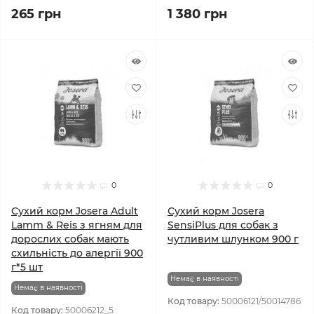
265 грн
1 380 грн
0
0
Сухий корм Josera Adult
Сухий корм Josera
Lamm & Reis з ягням для
SensiPlus для собак з
дорослих собак мають
чутливим шлунком 900 г
схильність до алергії 900
г*5 шт
Немає в наявності
Немає в наявності
Код товару:
50006121/50014786
Код товару:
50006212_5