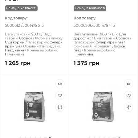
Немає в наявності
Немає в наявності
Код товару:
Код товару:
50006121/50014786_5
50006206/50014784_5
Вага упаковки:
900 г
Вид
Вага упаковки:
900 г
Вік:
Для
тварин:
Собаки
Форма випуску:
дорослих
Вид тварин:
Собаки
Сухі корми
Клас корму:
Супер-
Клас корму:
Супер-преміум
преміум
Основний інгредієнт:
Основний інгредієнт:
Лосось,
Птах, качка
Країна виробник:
птах
Країна виробник:
Німеччина
Німеччина
1 265 грн
1 375 грн