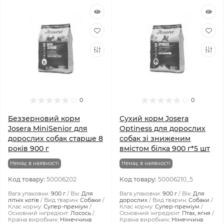
0
0
Беззерновий корм
Сухий корм Josera
Josera MiniSenior для
Optiness для дорослих
дорослих собак старше 8
собак зі зниженим
років 900 г
вмістом білка 900 г*5 шт
Немає в наявності
Немає в наявності
Код товару:
50006202
Код товару:
50006210_5
Вага упаковки:
900 г
Вік:
Для
Вага упаковки:
900 г
Вік:
Для
літніх котів
Вид тварин:
Собаки
дорослих
Вид тварин:
Собаки
Клас корму:
Супер-преміум
Клас корму:
Супер-преміум
Основний інгредієнт:
Лосось
Основний інгредієнт:
Птах, ягня
Країна виробник:
Німеччина
Країна виробник:
Німеччина