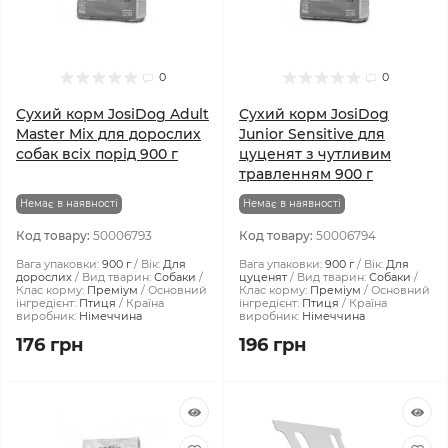
0
0
Сухий корм JosiDog Adult
Сухий корм JosiDog
Master Mix для дорослих
Junior Sensitive для
собак всіх порід 900 г
цуценят з чутливим
травленням 900 г
Немає в наявності
Немає в наявності
Код товару:
50006793
Код товару:
50006794
Вага упаковки:
900 г
Вік:
Для
Вага упаковки:
900 г
Вік:
Для
дорослих
Вид тварин:
Собаки
цуценят
Вид тварин:
Собаки
Клас корму:
Преміум
Основний
Клас корму:
Преміум
Основний
інгредієнт:
Птиця
Країна
інгредієнт:
Птиця
Країна
виробник:
Німеччина
виробник:
Німеччина
176 грн
196 грн