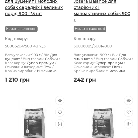
для цуценят і молодих
Josera Balance для
собак середніх і великих
старіючих і
порід 900 г*5 шт
малоактивних собак 900
г
Немає в наявності
Немає в наявності
Код товару:
Код товару:
50006204/50014817_5
50006089/50014800
Вага упаковки:
900 г
Вік:
Для
Вага упаковки:
900 г
Вік:
Для
цуценят
Вид тварин:
Собаки
літніх котів
Вид тварин:
Собаки
Клас корму:
Супер-преміум
Клас корму:
Супер-преміум
Основний інгредієнт:
Птах
Основний інгредієнт:
Птах
Країна виробник:
Німеччина
Країна виробник:
Німеччина
1 210 грн
242 грн