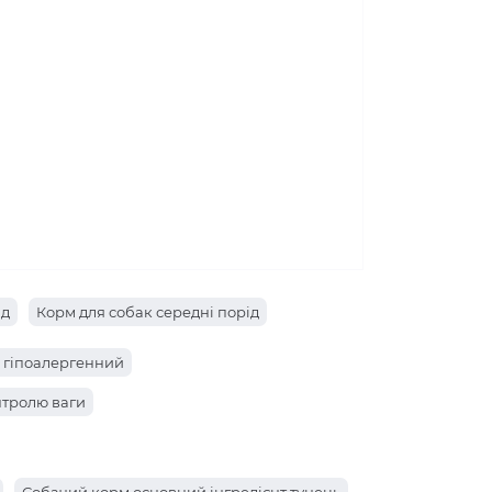
ід
Корм для собак середні порід
 гіпоалергенний
нтролю ваги