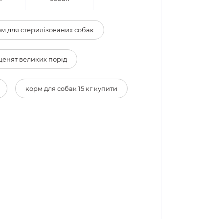
 для
Паштет для
к
собак
м для стерилізованих собак
ценят великих порід
корм для собак 15 кг купити