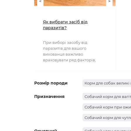
<
>
Як вибрати засіб від
паразитів?
При виборі засобу від
паразитів для вашого
вихованця важливо
враховувати ряд факторів,
включаючи тип паразита, вік та
вагу тварини..
Розмір породи
Корм для собак великі 
Призначення
Собачий корм для вагі
Собачий корм при ожи
Собачий корм для чутл