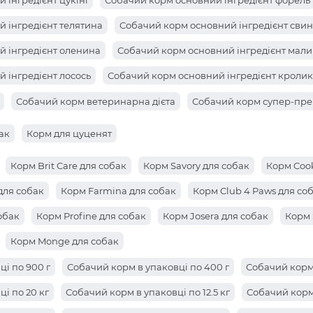
 інгредієнт цукіні
Собачий корм основний інгредієнт форель
 інгредієнт телятина
Собачий корм основний інгредієнт сви
й інгредієнт оленина
Собачий корм основний інгредієнт мал
 інгредієнт лосось
Собачий корм основний інгредієнт кролик
 інгредієнт груша
Собачий корм основний інгредієнт апельс
Собачий корм ветеринарна дієта
Собачий корм супер-пре
 інгредієнт анчоус
Собачий корм основний інгредієнт анана
ак
Корм для цуценят
Корм Brit Care для собак
Корм Savory для собак
Корм Cook
для собак
Корм Farmina для собак
Корм Club 4 Paws для со
обак
Корм Profine для собак
Корм Josera для собак
Корм 
Корм Monge для собак
і по 900 г
Собачий корм в упаковці по 400 г
Собачий корм 