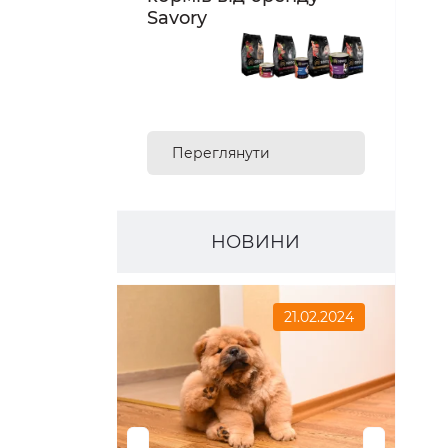
сухих та вологих
кормів від бренду
Savory
Переглянути
асортимент
НОВИНИ
21.02.2024