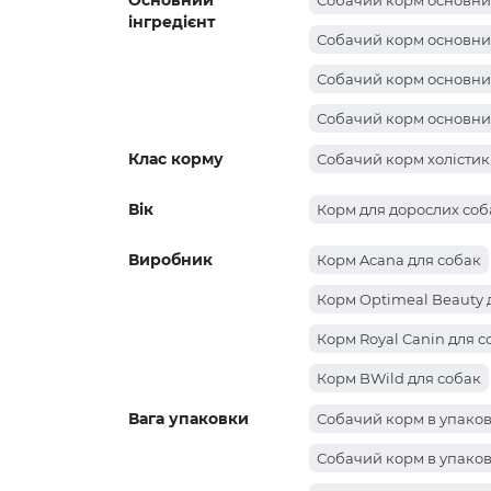
Основний
Собачий корм основний
інгредієнт
Собачий корм основний
Собачий корм основни
Собачий корм основний
Клас корму
Собачий корм основний
Собачий корм холістик
Собачий корм основний
Вік
Корм для дорослих соб
Виробник
Корм Acana для собак
Корм Optimeal Beauty 
Корм Royal Canin для с
Корм BWild для собак
Вага упаковки
Собачий корм в упаковц