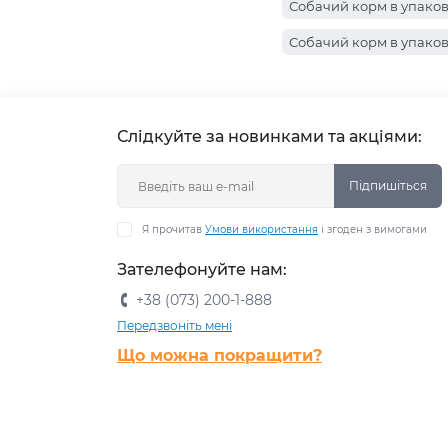
Собачий корм в упаковц
Собачий корм в упаковц
Собачий корм в упаковц
Собачий корм в упаковц
Собачий корм в упаковц
Слідкуйте за новинками та акціями:
Собачий корм в упаковц
Собачий корм в упаковці
Підпишіться
Я прочитав
Умови використання
і згоден з вимогами
Зателефонуйте нам:
+38 (073) 200-1-888
Передзвоніть мені
Що можна покращити?