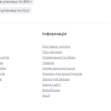
в упаковці по 10 кг
 упаковці по 300 г
упаковці по 12 кг
упаковці по 4 кг
 упаковці по 1.2 кг
Інформація
паковці по 2 кг
Доставка і оплата
Про магазин
 котів
Повернення та обмін
ак
товарів
обак
Умови використання
тів
Знижки для розплідників
ів
Зворотній зв'язок
Карта сайту
Виробники
Акції