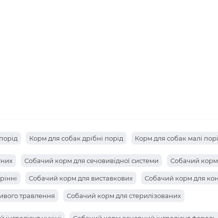
порід
Корм для собак дрібні порід
Корм для собак малі пор
тних
Собачий корм для сечовивідної системи
Собачий корм
рінні
Собачий корм для виставкових
Собачий корм для ко
ивого травлення
Собачий корм для стерилізованих