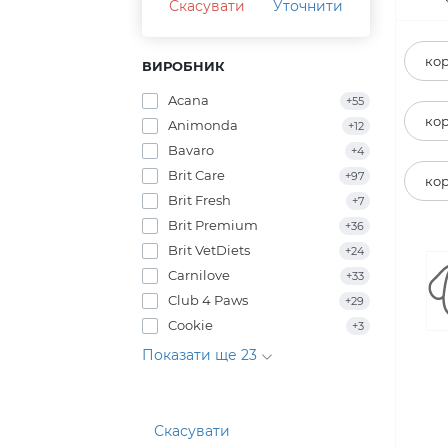
Виробник:
Сухи
Скасувати
Уточнити
кор
ВИРОБНИК
Acana
+55
кор
Animonda
+12
Bavaro
+4
Brit Care
+97
кор
Brit Fresh
+7
Brit Premium
+36
Brit VetDiets
+24
Carnilove
+33
Club 4 Paws
+29
Cookie
+3
Показати ще 23