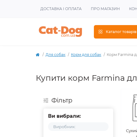
ДОСТАВКА І ОПЛАТА
ПРО МАГАЗИН
КОН
Каталог товарів
Для собак
Корм для собак
Корм Farmina д
Купити корм Farmina дл
Фiльтр
Ви вибрали: