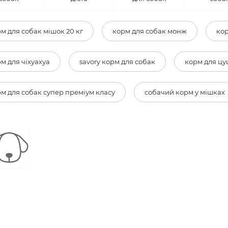
й корм для
Ветеринарна
Вологий корм
Консерви
собак
дієта
для собак
соба
м для собак мішок 20 кг
корм для собак монж
кор
м для чіхуахуа
savory корм для собак
корм для цу
м для собак супер преміум класу
собачий корм у мішках