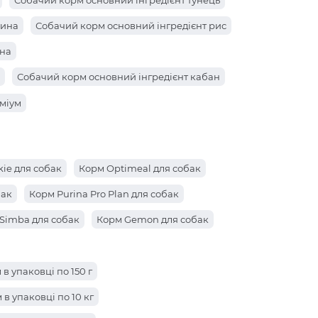
Собачий корм основний інгредієнт тунець
нина
Собачий корм основний інгредієнт рис
ина
Собачий корм основний інгредієнт кабан
ин
міум
с
ie для собак
Корм Optimeal для собак
бак
Корм Purina Pro Plan для собак
Simba для собак
Корм Gemon для собак
в упаковці по 150 г