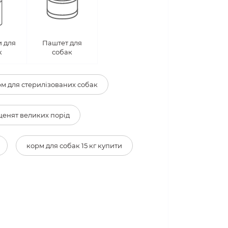
 для
Паштет для
к
собак
м для стерилізованих собак
ценят великих порід
корм для собак 15 кг купити