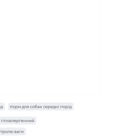
ід
Корм для собак середні порід
 гіпоалергенний
нтролю ваги