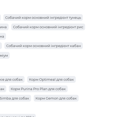
Собачий корм основний інгредієнт тунець
нина
Собачий корм основний інгредієнт рис
ина
Собачий корм основний інгредієнт кабан
ин
міум
с
ie для собак
Корм Optimeal для собак
бак
Корм Purina Pro Plan для собак
Simba для собак
Корм Gemon для собак