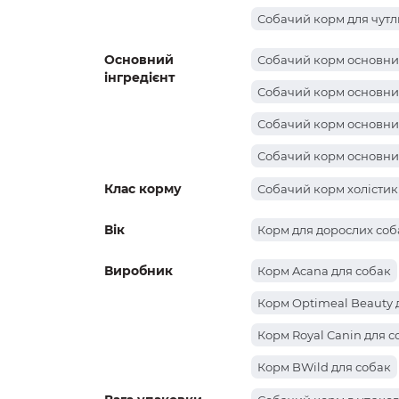
Собачий корм для чутл
Основний
Собачий корм основний
інгредієнт
Собачий корм основний
Собачий корм основни
Собачий корм основний
Клас корму
Собачий корм основний
Собачий корм холістик
Собачий корм основний
Вік
Корм для дорослих соб
Виробник
Корм Acana для собак
Корм Optimeal Beauty 
Корм Royal Canin для с
Корм BWild для собак