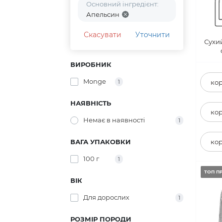
Основний інгредієнт:
Апельсин
Скасувати
Уточнити
Сухи
ВИРОБНИК
Monge
1
кор
НАЯВНІСТЬ
кор
Немає в наявності
1
ВАГА УПАКОВКИ
кор
100 г
1
ТОП П
ВІК
Для дорослих
1
РОЗМІР ПОРОДИ