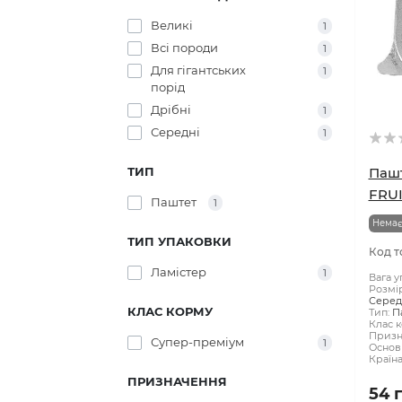
Великі
1
Всі породи
1
Для гігантських
1
порід
Дрібні
1
Середні
1
ТИП
Пашт
FRUI
Паштет
1
Немає
ТИП УПАКОВКИ
Код т
Ламістер
1
Вага у
Розмі
Середн
КЛАС КОРМУ
Тип:
П
Клас к
Призн
Супер-преміум
1
Основн
Країн
ПРИЗНАЧЕННЯ
54 