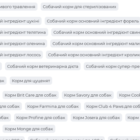
ивого травлення
Собачий корм для стерилізованих
 інгредієнт цукіні
Собачий корм основний інгредієнт форель
 інгредієнт телятина
Собачий корм основний інгредієнт сви
й інгредієнт оленина
Собачий корм основний інгредієнт мал
 інгредієнт лосось
Собачий корм основний інгредієнт кролик
 інгредієнт груша
Собачий корм основний інгредієнт апельс
Собачий корм ветеринарна дієта
Собачий корм супер-пре
 інгредієнт анчоус
Собачий корм основний інгредієнт анана
ак
Корм для цуценят
Корм Brit Care для собак
Корм Savory для собак
Корм Cook
для собак
Корм Farmina для собак
Корм Club 4 Paws для со
обак
Корм Profine для собак
Корм Josera для собак
Корм 
Корм Monge для собак