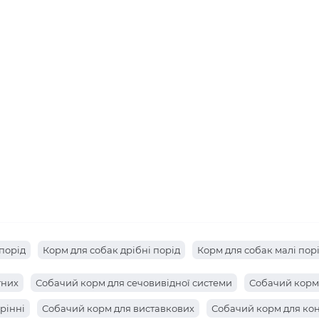
порід
Корм для собак дрібні порід
Корм для собак малі пор
тних
Собачий корм для сечовивідної системи
Собачий корм
рінні
Собачий корм для виставкових
Собачий корм для ко