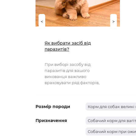
<
>
Як вибрати засіб від
паразитів?
При виборі засобу від
паразитів для вашого
вихованця важливо
враховувати ряд факторів,
включаючи тип паразита, вік та
вагу тварини..
Розмір породи
Корм для собак великі 
Призначення
Собачий корм для вагі
Собачий корм при ожи