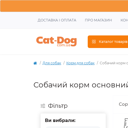
ДОСТАВКА І ОПЛАТА
ПРО МАГАЗИН
КОН
Каталог товарів
Для собак
Корм для собак
Собачий корм о
Собачий корм основний
Сор
Фiльтр
Ви вибрали: