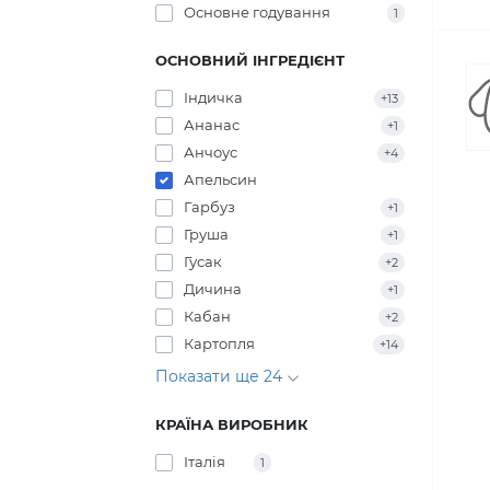
Основне годування
1
ОСНОВНИЙ ІНГРЕДІЄНТ
Індичка
+13
Ананас
+1
Анчоус
+4
Апельсин
Гарбуз
+1
Груша
+1
Гусак
+2
Дичина
+1
Кабан
+2
Картопля
+14
Показати ще 24
КРАЇНА ВИРОБНИК
Італія
1