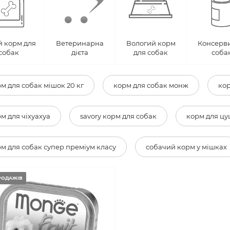
й корм для
Ветеринарна
Вологий корм
Консерви
собак
дієта
для собак
соба
м для собак мішок 20 кг
корм для собак монж
кор
м для чіхуахуа
savory корм для собак
корм для цу
м для собак супер преміум класу
собачий корм у мішках
РОДАЖІВ