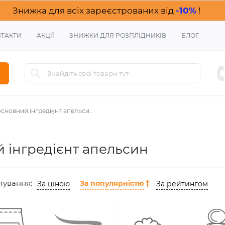
Знижка для всіх зареєстрованих від
-10%
!
ТАКТИ
АКЦІЇ
ЗНИЖКИ ДЛЯ РОЗПЛІДНИКІВ
БЛОГ
сновний інгредієнт апельси..
 інгредієнт апельсин
тування:
За популярністю
За ціною
За рейтингом