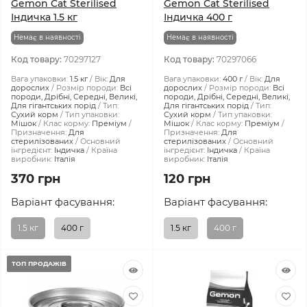
Gemon Cat Sterilised
Gemon Cat Sterilised
Індичка 1.5 кг
Індичка 400 г
Немає в наявності
Немає в наявності
Код товару:
70297127
Код товару:
70297066
Вага упаковки:
1.5 кг
Вік:
Для
Вага упаковки:
400 г
Вік:
Для
дорослих
Розмір породи:
Всі
дорослих
Розмір породи:
Всі
породи, Дрібні, Середні, Великі,
породи, Дрібні, Середні, Великі,
Для гігантських порід
Тип:
Для гігантських порід
Тип:
Сухий корм
Тип упаковки:
Сухий корм
Тип упаковки:
Мішок
Клас корму:
Преміум
Мішок
Клас корму:
Преміум
Призначення:
Для
Призначення:
Для
стерилізованих
Основний
стерилізованих
Основний
інгредієнт:
Індичка
Країна
інгредієнт:
Індичка
Країна
виробник:
Італія
виробник:
Італія
370 грн
120 грн
Варіант фасування:
Варіант фасування:
1.5 кг
400 г
1.5 кг
400 г
ТОП ПРОДАЖІВ