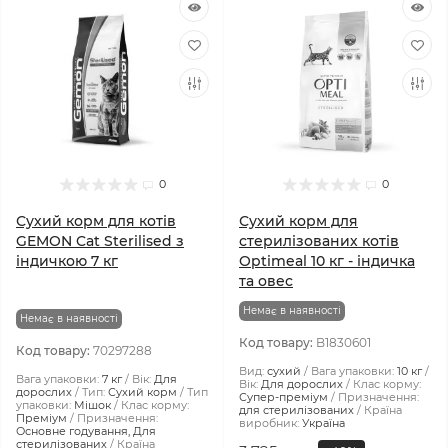
0
0
Сухий корм для котів
Сухий корм для
GEMON Cat Sterilised з
стерилізованих котів
індичкою 7 кг
Optimeal 10 кг - індичка
та овес
Немає в наявності
Немає в наявності
Код товару:
B1830601
Код товару:
70297288
Вид:
сухий
Вага упаковки:
10 кг
Вага упаковки:
7 кг
Вік:
Для
Вік:
Для дорослих
Клас корму:
дорослих
Тип:
Сухий корм
Тип
Супер-преміум
Призначення:
упаковки:
Мішок
Клас корму:
для стерилізованих
Країна
Преміум
Призначення:
виробник:
Україна
Основне годування, Для
стерилізованих
Країна