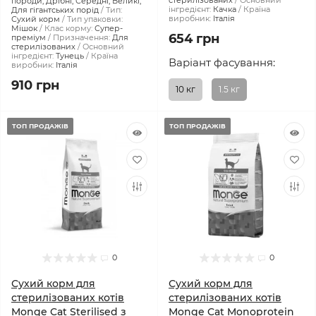
стерилізованих
Основний
породи, Дрібні, Середні, Великі,
інгредієнт:
Качка
Країна
Для гігантських порід
Тип:
виробник:
Італія
Сухий корм
Тип упаковки:
Мішок
Клас корму:
Супер-
654 грн
преміум
Призначення:
Для
стерилізованих
Основний
інгредієнт:
Тунець
Країна
Варіант фасування:
виробник:
Італія
910 грн
10 кг
1.5 кг
ТОП ПРОДАЖІВ
ТОП ПРОДАЖІВ
0
0
Сухий корм для
Сухий корм для
стерилізованих котів
стерилізованих котів
Monge Cat Sterilised з
Monge Cat Monoprotein