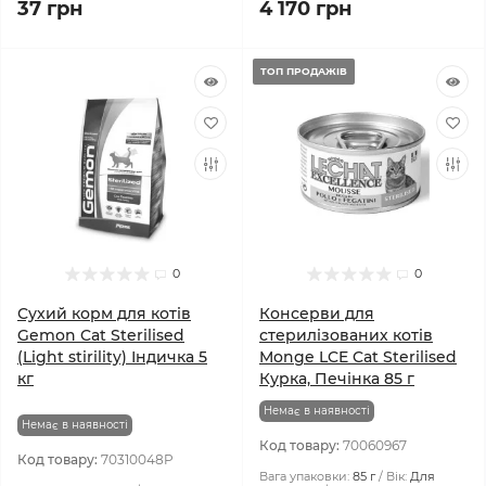
37 грн
4 170 грн
ТОП ПРОДАЖІВ
0
0
Сухий корм для котів
Консерви для
Gemon Cat Sterilised
стерилізованих котів
(Light stirility) Індичка 5
Monge LCE Cat Sterilised
кг
Курка, Печінка 85 г
Немає в наявності
Немає в наявності
Код товару:
70060967
Код товару:
70310048P
Вага упаковки:
85 г
Вік:
Для