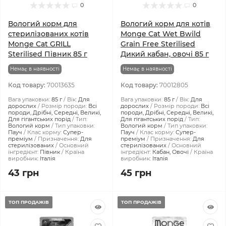
0
0
Вологий корм для
Вологий корм для котів
стерилізованих котів
Monge Cat Wet Bwild
Monge Cat GRILL
Grain Free Sterilised
Sterilised Півник 85 г
Дикий кабан, овочі 85 г
Немає в наявності
Немає в наявності
Код товару:
70013635
Код товару:
70012805
Вага упаковки:
85 г
Вік:
Для
Вага упаковки:
85 г
Вік:
Для
дорослих
Розмір породи:
Всі
дорослих
Розмір породи:
Всі
породи, Дрібні, Середні, Великі,
породи, Дрібні, Середні, Великі,
Для гігантських порід
Тип:
Для гігантських порід
Тип:
Вологий корм
Тип упаковки:
Вологий корм
Тип упаковки:
Пауч
Клас корму:
Супер-
Пауч
Клас корму:
Супер-
преміум
Призначення:
Для
преміум
Призначення:
Для
стерилізованих
Основний
стерилізованих
Основний
інгредієнт:
Півник
Країна
інгредієнт:
Кабан, Овочі
Країна
виробник:
Італія
виробник:
Італія
43 грн
45 грн
ТОП ПРОДАЖІВ
ТОП ПРОДАЖІВ