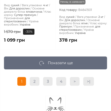
Немає в наявності
Вид:
сухий
Вага упаковки:
4 кг
Вік:
Для дорослих
Основне
Код товару:
B4641501
джерело білка:
яловичина
Клас
корму:
Супер-преміум
Вид:
сухий
Вага упаковки:
2 кг
Призначення:
для
Вік:
Для дорослих
Основне
стерилізованих
Країна
джерело білка:
ягня
Клас корму:
виробник:
Україна
Преміум
Призначення:
для
стерилізованих
Країна
1 570 грн
-30%
виробник:
Україна
1 099 грн
378 грн
Показати ще
1
2
3
4
>
>|