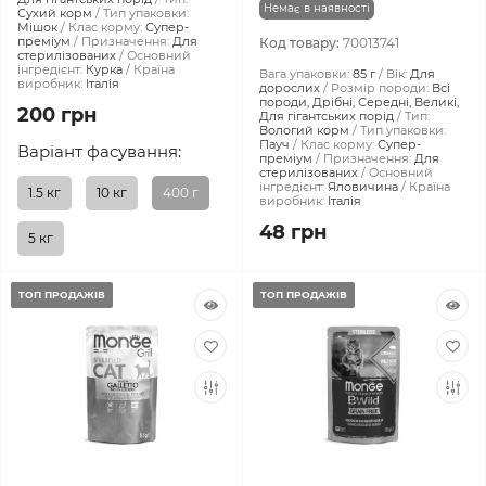
Немає в наявності
Сухий корм
Тип упаковки:
Мішок
Клас корму:
Супер-
преміум
Призначення:
Для
Код товару:
70013741
стерилізованих
Основний
інгредієнт:
Курка
Країна
Вага упаковки:
85 г
Вік:
Для
виробник:
Італія
дорослих
Розмір породи:
Всі
породи, Дрібні, Середні, Великі,
200 грн
Для гігантських порід
Тип:
Вологий корм
Тип упаковки:
Пауч
Клас корму:
Супер-
Варіант фасування:
преміум
Призначення:
Для
стерилізованих
Основний
інгредієнт:
Яловичина
Країна
1.5 кг
10 кг
400 г
виробник:
Італія
48 грн
5 кг
ТОП ПРОДАЖІВ
ТОП ПРОДАЖІВ