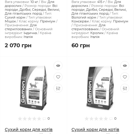
Вага упаковки:
10 кг
Вік:
Для
Вага упаковки:
415 г
Вік:
Для
дорослих
Розмір породи:
Всі
дорослих
Розмір породи:
Всі
породи, Дрібні, Середні, Великі,
породи, Дрібні, Середні, Великі,
Для гігантських порід
Тип:
Для гігантських порід
Тип:
Сухий корм
Тип упаковки:
Вологий корм
Тип упаковки:
Мішок
Клас корму:
Преміум
Консерви
Клас корму:
Преміум
Призначення:
Для
Призначення:
Для
стерилізованих
Основний
стерилізованих
Основний
інгредієнт:
Індичка
Країна
інгредієнт:
Кролик
Країна
виробник:
Італія
виробник:
Італія
2 070 грн
60 грн
0
0
Сухий корм для котів
Сухий корм для котів