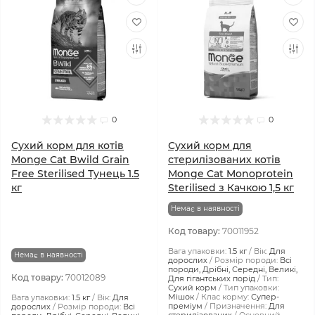
0
0
Сухий корм для котів
Сухий корм для
Monge Cat Bwild Grain
стерилізованих котів
Free Sterilised Тунeць 1.5
Monge Cat Monoprotein
кг
Sterilised з Качкою 1,5 кг
Немає в наявності
Код товару:
70011952
Вага упаковки:
1.5 кг
Вік:
Для
Немає в наявності
дорослих
Розмір породи:
Всі
породи, Дрібні, Середні, Великі,
Код товару:
70012089
Для гігантських порід
Тип:
Сухий корм
Тип упаковки:
Мішок
Клас корму:
Супер-
Вага упаковки:
1.5 кг
Вік:
Для
преміум
Призначення:
Для
дорослих
Розмір породи:
Всі