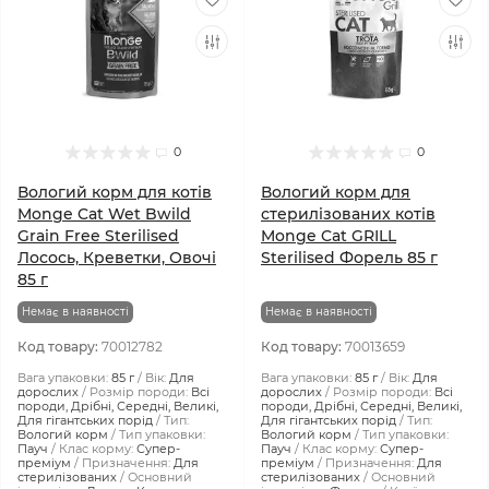
0
0
Вологий корм для котів
Вологий корм для
Monge Cat Wet Bwild
стерилізованих котів
Grain Free Sterilised
Monge Cat GRILL
Лосось, Креветки, Овочі
Sterilised Форель 85 г
85 г
Немає в наявності
Немає в наявності
Код товару:
70012782
Код товару:
70013659
Вага упаковки:
85 г
Вік:
Для
Вага упаковки:
85 г
Вік:
Для
дорослих
Розмір породи:
Всі
дорослих
Розмір породи:
Всі
породи, Дрібні, Середні, Великі,
породи, Дрібні, Середні, Великі,
Для гігантських порід
Тип:
Для гігантських порід
Тип:
Вологий корм
Тип упаковки:
Вологий корм
Тип упаковки:
Пауч
Клас корму:
Супер-
Пауч
Клас корму:
Супер-
преміум
Призначення:
Для
преміум
Призначення:
Для
стерилізованих
Основний
стерилізованих
Основний