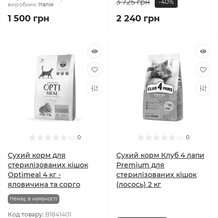
3 725 грн
-40%
виробник:
Італія
1 500 грн
2 240 грн
0
0
Сухий корм для
Сухий корм Клуб 4 лапи
стерилізованих кішок
Premium для
Optimeal 4 кг -
стерилізованих кішок
яловичина та сорго
(лосось) 2 кг
Немає в наявності
Код товару:
B1841401