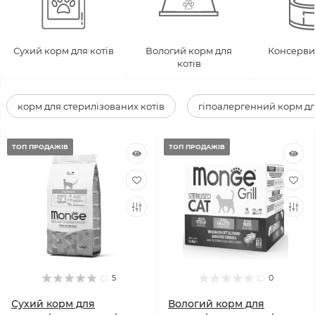
Сухий корм для котів
Вологий корм для
Консерви 
котів
корм для стерилізованих котів
гіпоалергенний корм дл
ТОП ПРОДАЖІВ
ТОП ПРОДАЖІВ
5
0
Сухий корм для
Вологий корм для