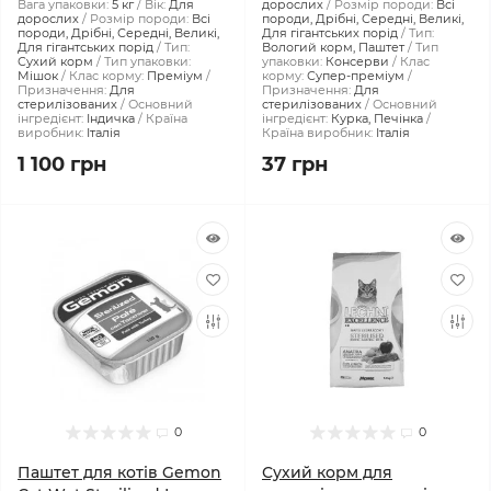
Вага упаковки:
5 кг
Вік:
Для
дорослих
Розмір породи:
Всі
дорослих
Розмір породи:
Всі
породи, Дрібні, Середні, Великі,
породи, Дрібні, Середні, Великі,
Для гігантських порід
Тип:
Для гігантських порід
Тип:
Вологий корм, Паштет
Тип
Сухий корм
Тип упаковки:
упаковки:
Консерви
Клас
Мішок
Клас корму:
Преміум
корму:
Супер-преміум
Призначення:
Для
Призначення:
Для
стерилізованих
Основний
стерилізованих
Основний
інгредієнт:
Індичка
Країна
інгредієнт:
Курка, Печінка
виробник:
Італія
Країна виробник:
Італія
1 100 грн
37 грн
0
0
Паштет для котів Gemon
Сухий корм для