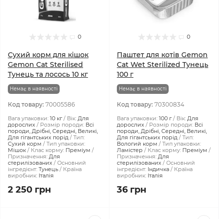
0
0
Сухий корм для кішок
Паштет для котів Gemon
Gemon Cat Sterilised
Cat Wet Sterilized Тунeць
Тунець та лосось 10 кг
100 г
Немає в наявності
Немає в наявності
Код товару:
70005586
Код товару:
70300834
Вага упаковки:
10 кг
Вік:
Для
Вага упаковки:
100 г
Вік:
Для
дорослих
Розмір породи:
Всі
дорослих
Розмір породи:
Всі
породи, Дрібні, Середні, Великі,
породи, Дрібні, Середні, Великі,
Для гігантських порід
Тип:
Для гігантських порід
Тип:
Сухий корм
Тип упаковки:
Вологий корм
Тип упаковки:
Мішок
Клас корму:
Преміум
Ламістер
Клас корму:
Преміум
Призначення:
Для
Призначення:
Для
стерилізованих
Основний
стерилізованих
Основний
інгредієнт:
Тунець
Країна
інгредієнт:
Індичка
Країна
виробник:
Італія
виробник:
Італія
2 250 грн
36 грн