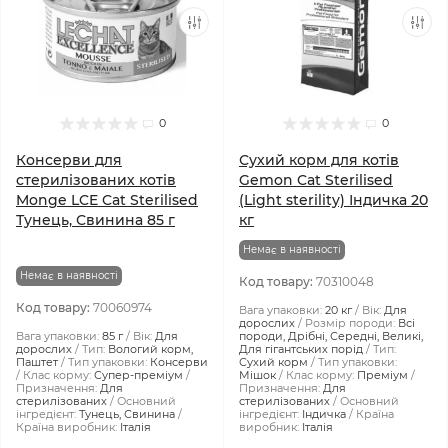
0
0
Консерви для
Сухий корм для котів
стерилізованих котів
Gemon Cat Sterilised
Monge LCE Cat Sterilised
(Light sterility) Індичка 20
Тунець, Свинина 85 г
кг
Немає в наявності
Немає в наявності
Код товару:
70310048
Код товару:
70060974
Вага упаковки:
20 кг
Вік:
Для
дорослих
Розмір породи:
Всі
Вага упаковки:
85 г
Вік:
Для
породи, Дрібні, Середні, Великі,
дорослих
Тип:
Вологий корм,
Для гігантських порід
Тип:
Паштет
Тип упаковки:
Консерви
Сухий корм
Тип упаковки:
Клас корму:
Супер-преміум
Мішок
Клас корму:
Преміум
Призначення:
Для
Призначення:
Для
стерилізованих
Основний
стерилізованих
Основний
інгредієнт:
Тунець, Свинина
інгредієнт:
Індичка
Країна
Країна виробник:
Італія
виробник:
Італія