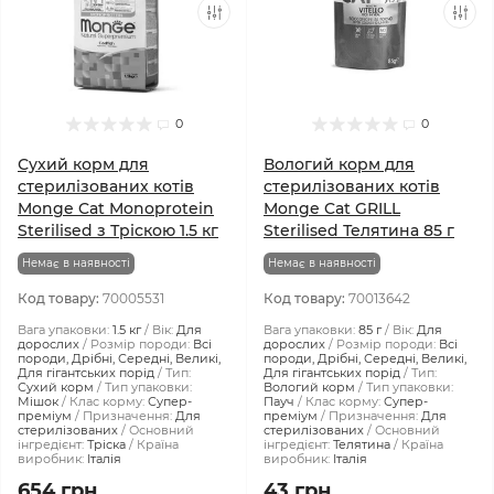
0
0
Сухий корм для
Вологий корм для
стерилізованих котів
стерилізованих котів
Monge Cat Monoprotein
Monge Cat GRILL
Sterilised з Тріскою 1.5 кг
Sterilised Телятина 85 г
Немає в наявності
Немає в наявності
Код товару:
70005531
Код товару:
70013642
Вага упаковки:
1.5 кг
Вік:
Для
Вага упаковки:
85 г
Вік:
Для
дорослих
Розмір породи:
Всі
дорослих
Розмір породи:
Всі
породи, Дрібні, Середні, Великі,
породи, Дрібні, Середні, Великі,
Для гігантських порід
Тип:
Для гігантських порід
Тип:
Сухий корм
Тип упаковки:
Вологий корм
Тип упаковки:
Мішок
Клас корму:
Супер-
Пауч
Клас корму:
Супер-
преміум
Призначення:
Для
преміум
Призначення:
Для
стерилізованих
Основний
стерилізованих
Основний
інгредієнт:
Тріска
Країна
інгредієнт:
Телятина
Країна
виробник:
Італія
виробник:
Італія
654 грн
43 грн