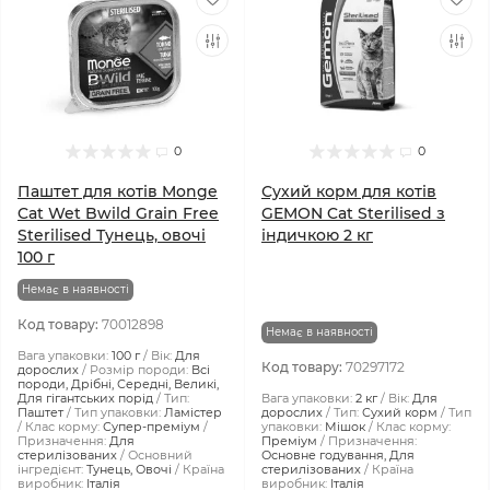
0
0
Паштет для котів Monge
Сухий корм для котів
Cat Wet Bwild Grain Free
GEMON Cat Sterilised з
Sterilised Тунeць, овочі
індичкою 2 кг
100 г
Немає в наявності
Код товару:
70012898
Немає в наявності
Вага упаковки:
100 г
Вік:
Для
Код товару:
70297172
дорослих
Розмір породи:
Всі
породи, Дрібні, Середні, Великі,
Для гігантських порід
Тип:
Вага упаковки:
2 кг
Вік:
Для
Паштет
Тип упаковки:
Ламістер
дорослих
Тип:
Сухий корм
Тип
Клас корму:
Супер-преміум
упаковки:
Мішок
Клас корму:
Призначення:
Для
Преміум
Призначення:
стерилізованих
Основний
Основне годування, Для
інгредієнт:
Тунeць, Овочі
Країна
стерилізованих
Країна
виробник:
Італія
виробник:
Італія