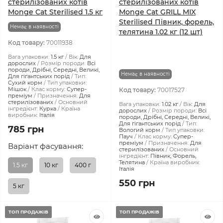
стерилізованих котів
стерилізованих котів
Monge Cat Sterilised 1.5 кг
Monge Cat GRILL MIX
Sterilised Півник, форель,
Немає в наявності
телятина 1.02 кг (12 шт)
Код товару:
70011938
Вага упаковки:
1.5 кг
Вік:
Для
дорослих
Розмір породи:
Всі
породи, Дрібні, Середні, Великі,
Немає в наявності
Для гігантських порід
Тип:
Сухий корм
Тип упаковки:
Мішок
Клас корму:
Супер-
Код товару:
70017527
преміум
Призначення:
Для
стерилізованих
Основний
Вага упаковки:
1.02 кг
Вік:
Для
інгредієнт:
Курка
Країна
дорослих
Розмір породи:
Всі
виробник:
Італія
породи, Дрібні, Середні, Великі,
Для гігантських порід
Тип:
785 грн
Вологий корм
Тип упаковки:
Пауч
Клас корму:
Супер-
преміум
Призначення:
Для
Варіант фасування:
стерилізованих
Основний
інгредієнт:
Півник, Форель,
Телятина
Країна виробник:
1.5 кг
10 кг
400 г
Італія
550 грн
5 кг
ТОП ПРОДАЖІВ
ТОП ПРОДАЖІВ