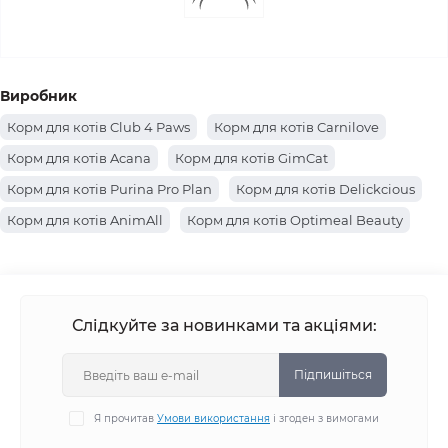
Виробник
Корм для котів Club 4 Paws
Корм для котів Carnilove
Корм для котів Acana
Корм для котів GimCat
Корм для котів Purina Pro Plan
Корм для котів Delickcious
Корм для котів AnimAll
Корм для котів Optimeal Beauty
Корм для котів Farmina
Корм для котів Hills
Корм для котів Brit Premium
Корм для котів Canina
Корм для котів Josera
Корм для котів Royal Canin
Слідкуйте за новинками та акціями:
Корм для котів Savory
Корм для котів Optimeal
Корм для котів Brit Care
Корм для котів Simba
Підпишіться
Корм для котів BWild
Корм для котів Monge
Я прочитав
Умови використання
і згоден з вимогами
Корм для котів Gemon