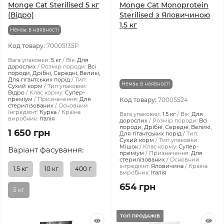
Monge Cat Sterilised 5 кг
Monge Cat Monoprotein
(Відро)
Sterilised з Яловичиною
1,5 кг
Немає в наявності
Код товару:
70005135P
Вага упаковки:
5 кг
Вік:
Для
дорослих
Розмір породи:
Всі
породи, Дрібні, Середні, Великі,
Для гігантських порід
Тип:
Немає в наявності
Сухий корм
Тип упаковки:
Відро
Клас корму:
Супер-
преміум
Призначення:
Для
Код товару:
70005524
стерилізованих
Основний
інгредієнт:
Курка
Країна
Вага упаковки:
1.5 кг
Вік:
Для
виробник:
Італія
дорослих
Розмір породи:
Всі
породи, Дрібні, Середні, Великі,
1 650 грн
Для гігантських порід
Тип:
Сухий корм
Тип упаковки:
Мішок
Клас корму:
Супер-
Варіант фасування:
преміум
Призначення:
Для
стерилізованих
Основний
інгредієнт:
Яловичина
Країна
1.5 кг
10 кг
400 г
виробник:
Італія
654 грн
5 кг
ТОП ПРОДАЖІВ