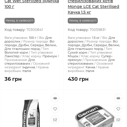
Cat Wet Sterilized Індичка
стерилізованих котів
100 г
Monge LCE Cat Sterilised
Качка 1.5 кг
Немає в наявності
Немає в наявності
Код товару:
70300841
Код товару:
70059831
Вага упаковки:
100 г
Вік:
Для
Вага упаковки:
1.5 кг
Вік:
Для
дорослих
Розмір породи:
Всі
дорослих
Розмір породи:
Всі
породи, Дрібні, Середні, Великі,
породи, Дрібні, Середні, Великі,
Для гігантських порід
Тип:
Для гігантських порід
Тип:
Вологий корм
Тип упаковки:
Сухий корм
Тип упаковки:
Ламістер
Клас корму:
Преміум
Мішок
Клас корму:
Супер-
Призначення:
Для
преміум
Призначення:
Для
стерилізованих
Основний
стерилізованих
Основний
інгредієнт:
Індичка
Країна
інгредієнт:
Качка
Країна
виробник:
Італія
виробник:
Італія
36 грн
430 грн