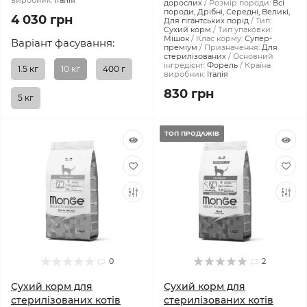
виробник:
Італія
дорослих
Розмір породи:
Всі
породи, Дрібні, Середні, Великі,
4 030 грн
Для гігантських порід
Тип:
Сухий корм
Тип упаковки:
Мішок
Клас корму:
Супер-
Варіант фасування:
преміум
Призначення:
Для
стерилізованих
Основний
інгредієнт:
Форель
Країна
1.5 кг
10 кг
400 г
виробник:
Італія
830 грн
5 кг
ТОП ПРОДАЖІВ
0
2
Сухий корм для
Сухий корм для
стерилізованих котів
стерилізованих котів