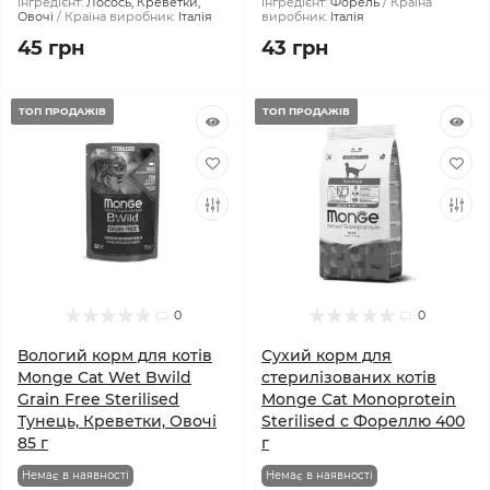
інгредієнт:
Лосось, Креветки,
інгредієнт:
Форель
Країна
Овочі
Країна виробник:
Італія
виробник:
Італія
45 грн
43 грн
ТОП ПРОДАЖІВ
ТОП ПРОДАЖІВ
0
0
Вологий корм для котів
Сухий корм для
Monge Cat Wet Bwild
стерилізованих котів
Grain Free Sterilised
Monge Cat Monoprotein
Тунeць, Креветки, Овочі
Sterilised с Фореллю 400
85 г
г
Немає в наявності
Немає в наявності