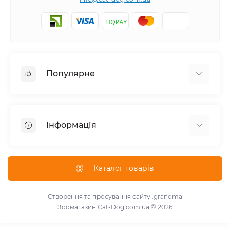
Популярне
Корм для котів
Корм для собак
Інформація
Вологий корм для котів
Консерви для собак
Доставка і оплата
Сухий корм для собак
Про магазин
Каталог товарів
Сухий корм для котів
Повернення та обмін товарів
Консерви для котів
Умови використання
Створення та просування сайту
.grandma
Паштет для собак
Зоомагазин Cat-Dog.com.ua © 2026
Знижки для розплідників
Для котів
Зворотній зв'язок