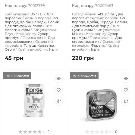
Код товару:
70012799
Код товару:
70005463
Вага упаковки:
85 г
Вік:
Для
Вага упаковки:
400 г
Вік:
Для
дорослих
Розмір породи:
Всі
дорослих
Розмір породи:
Всі
породи, Дрібні, Середні, Великі,
породи, Дрібні, Середні, Великі,
Для гігантських порід
Тип:
Для гігантських порід
Тип:
Вологий корм
Тип упаковки:
Сухий корм
Тип упаковки:
Пауч
Клас корму:
Супер-
Мішок
Клас корму:
Супер-
преміум
Призначення:
Для
преміум
Призначення:
Для
стерилізованих
Основний
стерилізованих
Основний
інгредієнт:
Тунeць, Креветки,
інгредієнт:
Форель
Країна
Овочі
Країна виробник:
Італія
виробник:
Італія
45 грн
220 грн
ТОП ПРОДАЖІВ
ТОП ПРОДАЖІВ
1
0