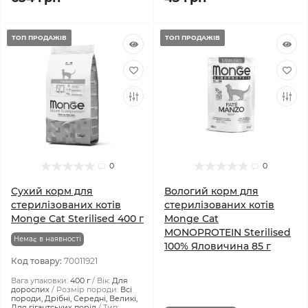
ТОП ПРОДАЖІВ
ТОП ПРОДАЖІВ
0
0
Сухий корм для
Вологий корм для
стерилізованих котів
стерилізованих котів
Monge Cat Sterilised 400 г
Monge Cat
MONOPROTEIN Sterilised
Немає в наявності
100% Яловичина 85 г
Код товару:
70011921
Вага упаковки:
400 г
Вік:
Для
дорослих
Розмір породи:
Всі
породи, Дрібні, Середні, Великі,
Для гігантських порід
Тип: