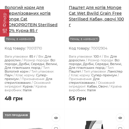
Вологий корм для
Паштет для котів Monge
стерилізованих котів
Cat Wet Bwild Grain Free
Фiльтр
Monge Cat
Sterilised Кабан, овочі 100
MONOPROTEIN Sterilised
г
100% Курка 85 г
Немає в наявності
Немає в наявності
Код товару:
70013710
Код товару:
70012904
Вага упаковки:
85 г
Вік:
Для
Вага упаковки:
100 г
Вік:
Для
дорослих
Розмір породи:
Всі
дорослих
Розмір породи:
Всі
породи, Дрібні, Середні, Великі,
породи, Дрібні, Середні, Великі,
Для гігантських порід
Тип:
Для гігантських порід
Тип:
Вологий корм
Тип упаковки:
Паштет
Тип упаковки:
Ламістер
Пауч
Клас корму:
Супер-
Клас корму:
Супер-преміум
преміум
Призначення:
Для
Призначення:
Для
стерилізованих
Основний
стерилізованих
Основний
інгредієнт:
Курка
Країна
інгредієнт:
Кабан, Овочі
Країна
виробник:
Італія
виробник:
Італія
48 грн
55 грн
ТОП ПРОДАЖІВ