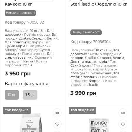
Качкою 10 кг
Sterilised с Фореллю 10 кг
Немає в наявності
Код товару:
70056182
Вага упаковки:
10 кг
Вік:
Для
Немає в наявності
дорослих
Розмір породи:
Всі
породи, Дрібні, Середні, Великі,
Код товару:
70056304
Для гігантських порід
Тип:
Сухий корм
Тип упаковки:
Мішок
Клас корму:
Супер-
Вага упаковки:
10 кг
Вік:
Для
преміум
Призначення:
Для
дорослих
Розмір породи:
Всі
стерилізованих
Основний
породи, Дрібні, Середні, Великі,
інгредієнт:
Качка
Країна
Для гігантських порід
Тип:
виробник:
Італія
Сухий корм
Тип упаковки:
Мішок
Клас корму:
Супер-
3 950 грн
преміум
Призначення:
Для
стерилізованих
Основний
інгредієнт:
Форель
Країна
Варіант фасування:
виробник:
Італія
3 990 грн
10 кг
1.5 кг
ТОП ПРОДАЖІВ
ТОП ПРОДАЖІВ