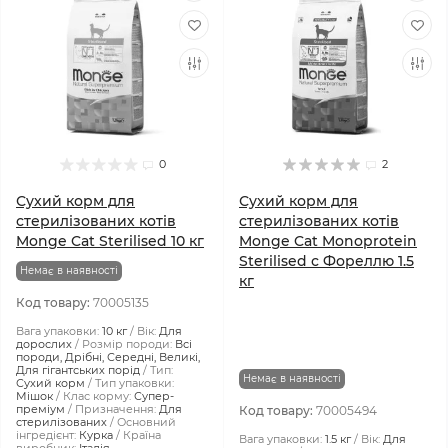
0
2
Сухий корм для
Сухий корм для
стерилізованих котів
стерилізованих котів
Monge Cat Sterilised 10 кг
Monge Cat Monoprotein
Sterilised с Фореллю 1.5
Немає в наявності
кг
Код товару:
70005135
Вага упаковки:
10 кг
Вік:
Для
дорослих
Розмір породи:
Всі
породи, Дрібні, Середні, Великі,
Для гігантських порід
Тип:
Немає в наявності
Сухий корм
Тип упаковки:
Мішок
Клас корму:
Супер-
преміум
Призначення:
Для
Код товару:
70005494
стерилізованих
Основний
інгредієнт:
Курка
Країна
Вага упаковки:
1.5 кг
Вік:
Для