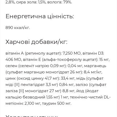
2,8%, сира зола: 1,5%, волога: 79%.
Енергетична цінність:
890 ккал/кг.
Харчові добавки/кг:
вітамін A (ретинолу ацетат): 7,250 МО, вітамін D3:
406 МО, вітамін Е (альфа-токоферолу ацетат): 15 мг,
селен (селеніт натрію 0,09 мг): 0,04 мг, марганець
(сульфат марганцю моногідрат 26 мг): 8,4 мг/кг,
цинк (оксид цинку 41,7 мг): 33,4 мг, мідь (сульфат
міді [II] пентагідрат 3,3 мг) 0,84 мг, залізо (сульфат
заліза [II] моногідрат 27 мг) 8,8 мг, йод (йодат
кальцію безводний 1,55 мг) 1 мг, технічно чистий DL-
метіонін: 2,100 мг, таурин 500 мг.