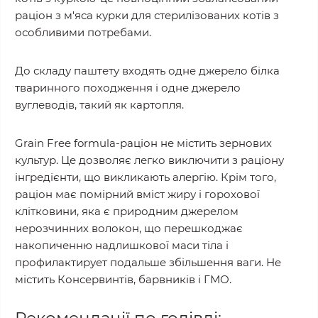
раціон з м'яса курки для стерилізованих котів з
особливими потребами.
До складу паштету входять одне джерело білка
тваринного походження і одне джерело
вуглеводів, такий як картопля.
Grain Free formula-раціон не містить зернових
культур. Це дозволяє легко виключити з раціону
інгредієнти, що викликають алергію. Крім того,
раціон має помірний вміст жиру і горохової
клітковини, яка є природним джерелом
нерозчинних волокон, що перешкоджає
накопиченню надлишкової маси тіла і
профилактирует подальше збільшення ваги. Не
містить Консервинтів, барвників і ГМО.