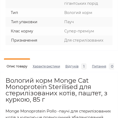
гігантських порід
Тип
Вологий корм
Тип упаковки
Пауч
Клас корму
Супер-преміум
Призначення
Для стерилізованих
1
0
Опис товару
Характеристики
Відгуків
Питання
Вологий корм Monge Cat
Monoprotein Sterilised для
стерилізованих котів, паштет, з
куркою, 85 г
Monge Monoprotein Pollo -паучі для стерилізованих
котів з куркою-це повноцінний збалансований