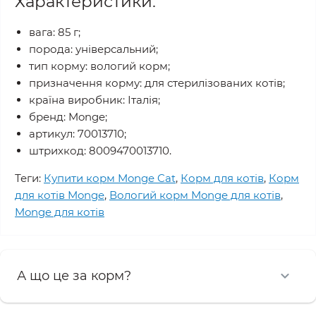
Характеристики:
вага: 85 г;
порода: універсальний;
тип корму: вологий корм;
призначення корму: для стерилізованих котів;
країна виробник: Італія;
бренд: Monge;
артикул: 70013710;
штрихкод: 8009470013710.
Теги:
Купити корм Monge Cat
,
Корм для котів
,
Корм
для котів Monge
,
Вологий корм Monge для котів
,
Monge для котів
А що це за корм?