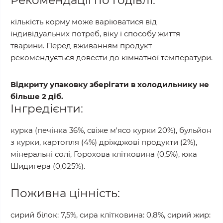
Рекомендації по годівлі:
кількість корму може варіюватися від
індивідуальних потреб, віку і способу життя
тварини. Перед вживанням продукт
рекомендується довести до кімнатної температури.
Відкриту упаковку зберігати в холодильнику не
більше 2 діб.
Інгредієнти:
курка (печінка 36%, свіже м'ясо курки 20%), бульйон
з курки, картопля (4%) дріжджові продукти (2%),
мінеральні солі, Горохова клітковина (0,5%), юка
Шидигера (0,025%).
Поживна цінність:
сирий білок: 7,5%, сира клітковина: 0,8%, сирий жир: