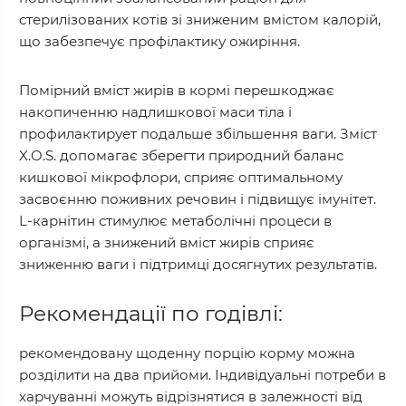
стерилізованих котів зі зниженим вмістом калорій,
що забезпечує профілактику ожиріння.
Помірний вміст жирів в кормі перешкоджає
накопиченню надлишкової маси тіла і
профилактирует подальше збільшення ваги. Зміст
X.O.S. допомагає зберегти природний баланс
кишкової мікрофлори, сприяє оптимальному
засвоєнню поживних речовин і підвищує імунітет.
L-карнітин стимулює метаболічні процеси в
організмі, а знижений вміст жирів сприяє
зниженню ваги і підтримці досягнутих результатів.
Рекомендації по годівлі:
рекомендовану щоденну порцію корму можна
розділити на два прийоми. Індивідуальні потреби в
харчуванні можуть відрізнятися в залежності від