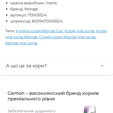
країна виробник: Італія;
бренд: Monge;
артикул: 70005524;
штрихкод: 8009470005524.
Теги:
Купити корм Monge Cat
,
Корм для котів
,
Корм
для котів Monge
,
Сухий корм Monge для котів
,
Monge для котів
А що це за корм?
Gemon – високоякісний бренд кормів
преміального рівня
Забезпечення щоденного