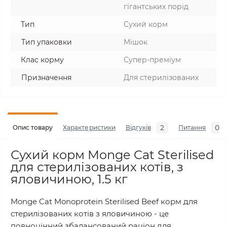
гігантських порід
Тип
Сухий корм
Тип упаковки
Мішок
Клас корму
Супер-преміум
Призначення
Для стерилізованих
2
0
Опис товару
Характеристики
Відгуків
Питання
Сухий корм Monge Cat Sterilised
для стерилізованих котів, з
яловичиною, 1.5 кг
Monge Cat Monoprotein Sterilised Beef корм для
стерилізованих котів з яловичиною - це
повноцінний збалансований раціон для