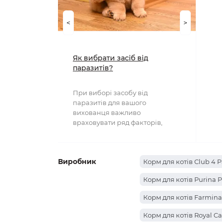
<
>
Як вибрати засіб від
паразитів?
При виборі засобу від
паразитів для вашого
вихованця важливо
враховувати ряд факторів,
включаючи тип паразита, вік та
вагу тварини..
Виробник
Корм для котів Club 4 
Корм для котів Purina P
Корм для котів Farmina
Корм для котів Royal C