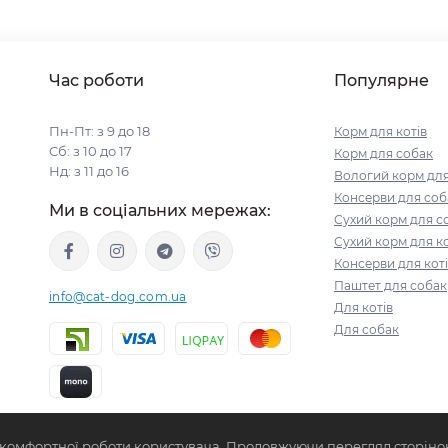
Корм для котів Monge
Корм для котів Gemon
Час роботи
Популярне
Пн-Пт: з 9 до 18
Корм для котів
Сб: з 10 до 17
Корм для собак
Нд: з 11 до 16
Вологий корм для
Консерви для соб
Ми в соціальних мережах:
Сухий корм для с
Сухий корм для ко
Консерви для кот
Паштет для собак
info@cat-dog.com.ua
Для котів
Для собак
 комфортної роботи користувача. Продовжуючи перегляд сторінок