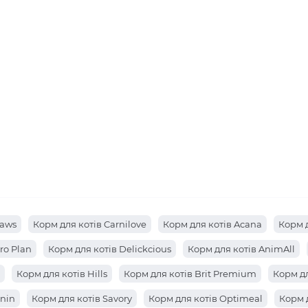
Paws
Корм для котів Carnilove
Корм для котів Acana
Корм 
ro Plan
Корм для котів Delickcious
Корм для котів AnimAll
Корм для котів Hills
Корм для котів Brit Premium
Корм дл
anin
Корм для котів Savory
Корм для котів Optimeal
Корм д