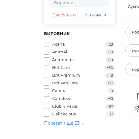
Виробник:
Сухи
Скасувати
Уточнити
кор
ВИРОБНИК
Acana
+28
суп
AnimAll
+18
Animonda
+19
Brit Care
+60
кор
Brit Premium
+48
Brit VetDiets
+22
Canina
+1
Carnilove
+31
Club 4 Paws
+67
Delickcious
+12
Показати ще 23