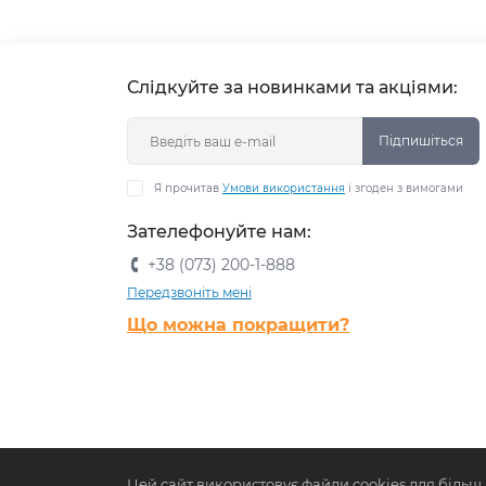
Корм для котів BWild
Слідкуйте за новинками та акціями:
Підпишіться
Я прочитав
Умови використання
і згоден з вимогами
Зателефонуйте нам:
+38 (073) 200-1-888
Передзвоніть мені
Що можна покращити?
Цей сайт використовує файли cookies для більш