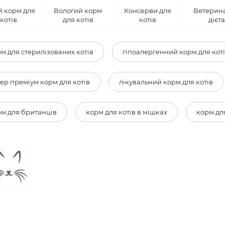
й корм для
Вологий корм
Консерви для
Ветерин
котів
для котів
котів
дієт
м для стерилізованих котів
гіпоалергенний корм для кот
ер преміум корм для котів
лікувальний корм для котів
м для британців
корм для котів в мішках
корм дл