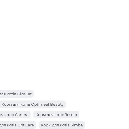
для котів GimCat
Корм для котів Optimeal Beauty
я котів Canina
Корм для котів Josera
ля котів Brit Care
Корм для котів Simba