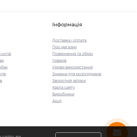
Інформація
Доставка і оплата
Про магазин
 котів
Повернення та обмін
ак
товарів
обак
Умови використання
тів
Знижки для розплідників
ів
Зворотній зв'язок
Карта сайту
Виробники
Акції
 сайту, ви