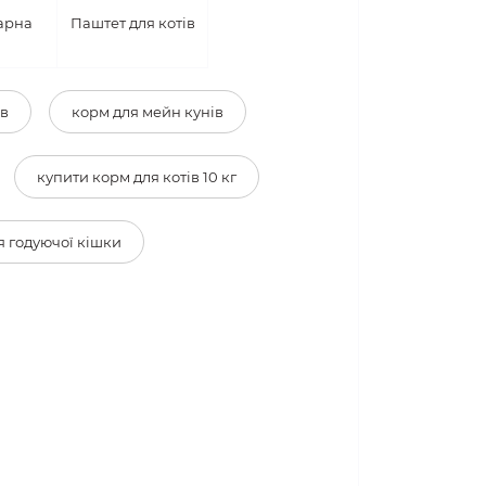
арна
Паштет для котів
а
ів
корм для мейн кунів
купити корм для котів 10 кг
я годуючої кішки