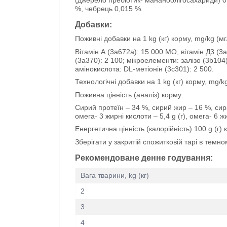
(джерело пребіотик- мананоолігосахариди) 0,
%, чебрець 0,015 %.
Добавки:
Поживні добавки на 1 kg (кг) корму, mg/kg (мг/
Вітамін А (3a672a): 15 000 МО, вітамін Д3 (3a6
(3a370): 2 100; мікроелементи: залізо (3b104):
амінокислота: DL-метіонін (3с301): 2 500.
Технологічні добавки на 1 kg (кг) корму, mg
Поживна цінність (аналіз) корму:
Сирий протеїн – 34 %, сирий жир – 16 %, сира
омега- 3 жирні кислоти – 5,4 g (г), омега- 6 
Енергетична цінність (калорійність) 100 g (г) к
Зберігати у закритій спожитковій тарі в темно
Рекомендоване денне годування:
Вага тварини, kg (кг)
2
3
4