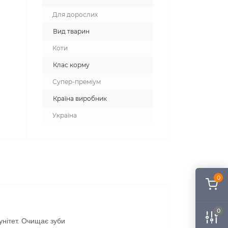
Для дорослих
Вид тварин
Коти
Клас корму
Супер-преміум
Країна виробник
Україна
0
0
унітет. Очищає зуби