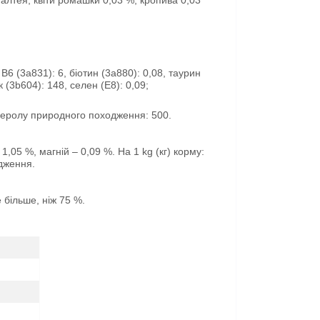
алтея, квіти ромашки 0,03 %, кропива 0,03
 B6 (3a831): 6, біотин (3a880): 0,08, таурин
 (3b604): 148, селен (E8): 0,09;
оферолу природного походження: 500.
,05 %, магній – 0,09 %. На 1 kg (кг) корму:
одження.
е більше, ніж 75 %.