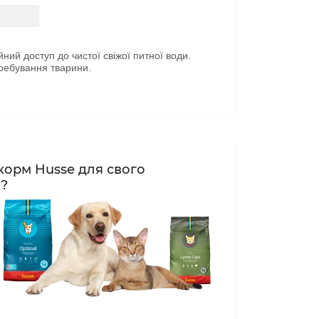
ний доступ до чистої свіжої питної води.
еребування тварини.
корм Husse для свого
а?