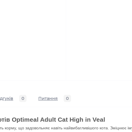
ідгуків
0
Питання
0
ів Optimeal Adult Cat High in Veal
ть корму, що задовольняє навіть найвибагливішого кота. Зміцнює ім