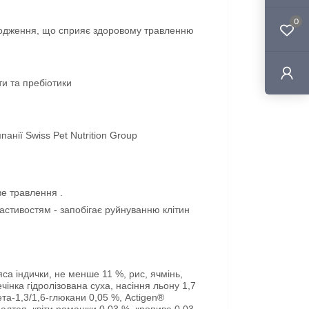
0
ходження, що сприяє здоровому травленню
ти та пребіотики
нії Swiss Pet Nutrition Group
ве травлення .
стивостям - запобігає руйнуванню клітин
са індички, не менше 11 %, рис, ячмінь,
чінка гідролізована суха, насіння льону 1,7
ета-1,3/1,6-глюкани 0,05 %, Actigen®