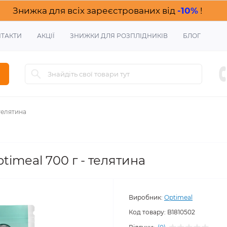
Знижка для всіх зареєстрованих від
-10%
!
ТАКТИ
АКЦІЇ
ЗНИЖКИ ДЛЯ РОЗПЛІДНИКІВ
БЛОГ
 телятина
timeal 700 г - телятина
Виробник:
Optimeal
Код товару:
B1810502