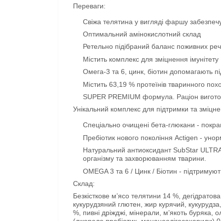
Переваги:
Свіжа телятина у вигляді фаршу забезпе
Оптимальний амінокислотний склад
Ретельно підібраний баланс поживних ре
Містить комплекс для зміцнення імунітету 
Омега-3 та 6, цинк, біотин допомагають п
Містить 63,19 % протеїнів тваринного по
SUPER PREMIUM формула. Раціон виготовля
Унікальний комплекс для підтримки та зміцнен
Спеціально очищені бета-глюкани - покра
Пребіотик нового покоління Actigen - уно
Натуральний антиоксидант SubStar ULTRA 
організму та захворюванням тварини.
OMEGA 3 та 6 / Цинк / Біотин - підтримую
Склад:
Безкісткове м’ясо телятини 14 %, дегідратова
кукурудзяний глютен, жир курячий, кукурудза,
%, пивні дріжджі, мінерали, м’якоть буряка, о