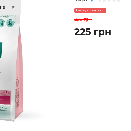
Відгуки:
(0)
×
тів
Немає в наявності
290 грн
225 грн