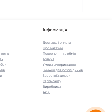
Інформація
Доставка і оплата
Про магазин
 котів
Повернення та обмін
ак
товарів
обак
Умови використання
тів
Знижки для розплідників
ів
Зворотній зв'язок
Карта сайту
Виробники
Акції