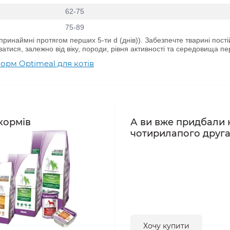
62-75
75-89
ринаймні протягом перших 5-ти d (днів)). Забезпечте тварині постій
атися, залежно від віку, породи, рівня активності та середовища п
орм Optimeal для котів
кормів
А ви вже придбали 
чотирилапого друг
Хочу купити