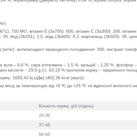
04 %, чорнобривці (джерело лютеїну) 0,04 %, корінь лопуха, корінь 
кг):
71): 750 МО, вітамін Е (3a700): 600, вітамін С (3a300): 200, вітамін
 35, йод (3b201): 2,5, мідь (3b405): 8,2, марганець (3b503): 38, цинк
/kg (мг/кг): антиоксидант природного походження: 300, екстракт ток
 зола – 6,6 %, сира клітковина – 1,5 %, кальцій – 1,25 %, фосфор – 1
жирні кислоти – 29,5 g (г). 63,19 % протеїнів корму – тваринного пох
орму: 1683,43 kj (кДж) (402,36 kcal (ккал)).
му місці за температури від +5 ºС до +25 ºС та відносної вологості н
Кількість корму, g/d (г/день)
25-30
37-45
50-60