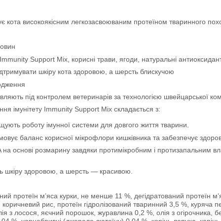
чує кота високоякісним легкозасвоюваним протеїном тваринного по
човин
Immunity Support Mix, корисні трави, ягоди, натуральні антиоксидан
ідтримувати шкіру кота здоровою, а шерсть блискучою
ходження
ють під контролем ветеринарів за технологією швейцарської компа
ня імунітету Immunity Support Mix складається з:
щують роботу імунної системи для довгого життя тварини.
рмовує баланс корисної мікрофлори кишківника та забезпечує здоро
на основі розмарину завдяки протимікробним і протизапальним вла
ть шкіру здоровою, а шерсть — красивою.
ний протеїн м’яса курки, не менше 11 %, дегідратований протеїн м’я
 коричневий рис, протеїн гідролізований тваринний 3,5 %, куряча пе
лія з лосося, яєчний порошок, журавлина 0,2 %, олія з огірочника, б