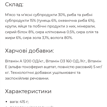
Склад:
М'ясо та м'ясні субпродукти 30%, риба та рибні
субпродукти 15% (тунець 6%, океанічна риба 6%),
крупи, яйця та побічні продукти з них, мінерали,
сирий білок 8%, сира клітковина 0.5%, сира олія та
жири 6%, сира зола 3,1%, волога 80%.
Харчові добавки:
Вітамін А 1200 ОД/кг., Вітамін D3 160 ОД./Кг., Вітамін
Е (альфа-токоферил ацетат, повністю расовий) 5 мг/
кг. Технологічні добавки: ущільнювачі та
заспокійливі речовини.
Характеристики
вага: 415 г;