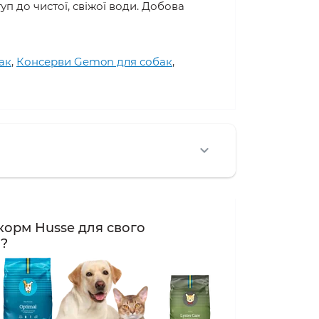
п до чистої, свіжої води. Добова
ак
,
Консерви Gemon для собак
,
корм Husse для свого
а?