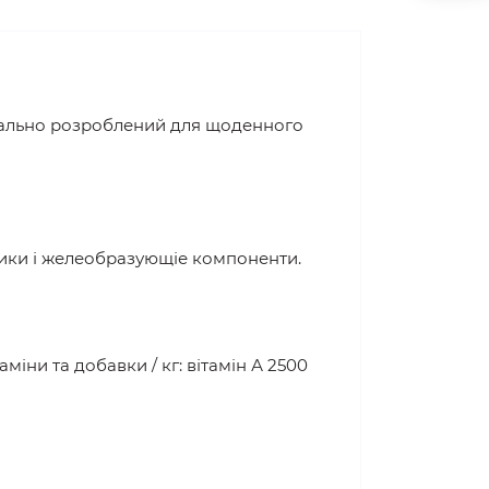
іально розроблений для щоденного
сники і желеобразующіе компоненти.
аміни та добавки / кг: вітамін А 2500