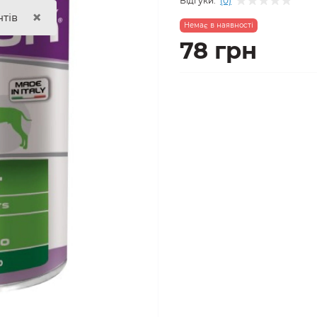
Відгуки:
(0)
×
нтів
Немає в наявності
78 грн