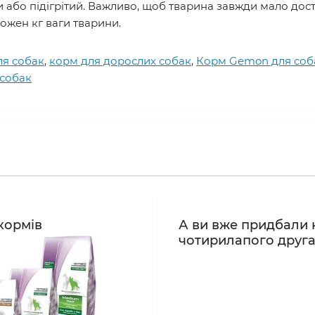
або підігрітий. Важливо, щоб тварина завжди мало досту
ожен кг ваги тварини.
ля cобак
,
корм для дорослих собак
,
Корм Gemon для соб
собак
кормів
А ви вже придбали 
чотирилапого друг