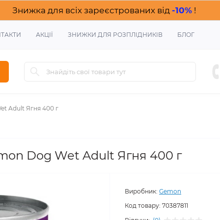
Знижка для всіх зареєстрованих від
-10%
!
ТАКТИ
АКЦІЇ
ЗНИЖКИ ДЛЯ РОЗПЛІДНИКІВ
БЛОГ
t Adult Ягня 400 г
mon Dog Wet Adult Ягня 400 г
Виробник:
Gemon
Код товару:
70387811