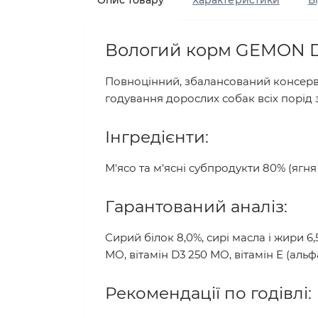
Опис товару
Характеристики
В
Вологий корм GEMON D
Повноцінний, збалансований консерв
годування дорослих собак всіх порід з
Інгредієнти:
М'ясо та м'ясні субпродукти 80% (ягн
Гарантований аналіз:
Сирий білок 8,0%, сирі масла і жири 6,5
МО, вітамін D3 250 МО, вітамін Е (альф
Рекомендації по годівлі: