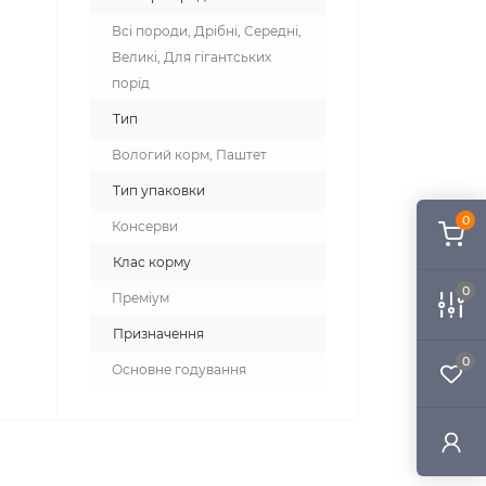
Всі породи, Дрібні, Середні,
Великі, Для гігантських
порід
Тип
Вологий корм, Паштет
Тип упаковки
0
Консерви
Клас корму
0
Преміум
Призначення
0
Основне годування