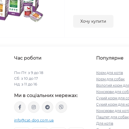
Хочу купити
Час роботи
Популярне
Пн-Пт: з 9 до 18
Корм для котів
Сб: з 10 до 17
Корм для собак
Нд: з 11 до 16
Вологий корм для
Консерви для соб
Ми в соціальних мережах:
Сухий корм для с
Сухий корм для ко
Консерви для кот
Паштет для собак
info@cat-dog.com.ua
Для котів