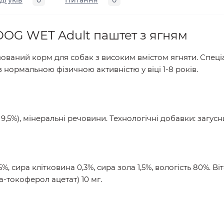
ідгуків
0
Питання
0
OG WET Adult паштет з ягням
ований корм для собак з високим вмістом ягняти. Спец
 нормальною фізичною активністю у віці 1-8 років.
я 9,5%), мінеральні речовини. Технологічні добавки: загу
%, сира клітковина 0,3%, сира зола 1,5%, вологість 80%. Віт
а-токоферол ацетат) 10 мг.