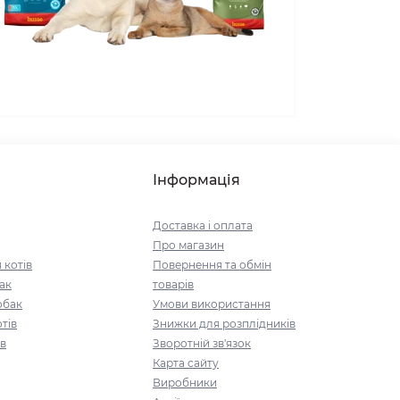
Інформація
Доставка і оплата
Про магазин
 котів
Повернення та обмін
ак
товарів
обак
Умови використання
тів
Знижки для розплідників
ів
Зворотній зв'язок
Карта сайту
Виробники