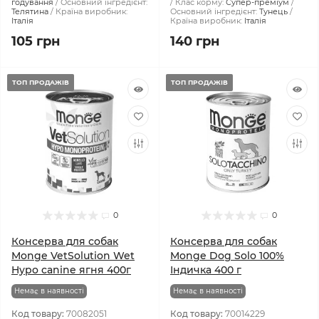
годування
Основний інгредієнт:
Клас корму:
Супер-преміум
Телятина
Країна виробник:
Основний інгредієнт:
Тунець
Італія
Країна виробник:
Італія
105 грн
140 грн
ТОП ПРОДАЖІВ
ТОП ПРОДАЖІВ
0
0
Консерва для собак
Консерва для собак
Monge VetSolution Wet
Monge Dog Solo 100%
Hypo canine ягня 400г
Індичка 400 г
Немає в наявності
Немає в наявності
Код товару:
70082051
Код товару:
70014229