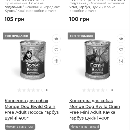
Призначення:
Основне
годування
Основний інгредієнт:
годування
Основний інгредієнт:
Ягня, Гарбуз, Цукіні
Країна
Курка
Країна виробник:
Італія
виробник:
Італія
105 грн
100 грн
ТОП ПРОДАЖІВ
ТОП ПРОДАЖІВ
0
0
Консерва для собак
Консерва для собак
Monge Dog Bwild Grain
Monge Dog Bwild Grain
Free Adult Лосось гарбуз
Free Mini Adult Качка
цукіні 400г
гарбуз цукіні 400г
Немає в наявності
Немає в наявності