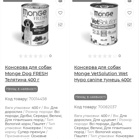
0
0
Консерва для собак
Консерва для собак
Monge Dog FRESH
Monge VetSolution Wet
Телятина 400 г
Hypo canine тунeць 400г
Немає в наявності
Немає в наявності
Код товару:
70014458
Код товару:
70082037
Вага упаковки:
400 г
Вік:
Для
дорослих
Розмір породи:
Всі
породи, Дрібні, Середні, Великі,
Вага упаковки:
400 г
Вік:
Для
Для гігантських порід
Тип:
дорослих, Для цуценят
Розмір
Вологий корм, Паштет
Тип
породи:
Всі породи, Дрібні,
упаковки:
Консерви
Клас
Середні, Великі, Для гігантських
корму:
Супер-преміум
порід
Тип:
Вологий корм,
Призначення:
Основне
Паштет
Тип упаковки:
Консерви