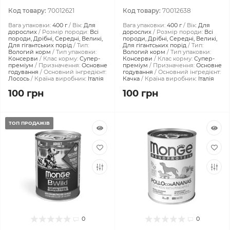
Код товару:
70012621
Код товару:
70012638
Вага упаковки:
400 г
Вік:
Для
Вага упаковки:
400 г
Вік:
Для
дорослих
Розмір породи:
Всі
дорослих
Розмір породи:
Всі
породи, Дрібні, Середні, Великі,
породи, Дрібні, Середні, Великі,
Для гігантських порід
Тип:
Для гігантських порід
Тип:
Вологий корм
Тип упаковки:
Вологий корм
Тип упаковки:
Консерви
Клас корму:
Супер-
Консерви
Клас корму:
Супер-
преміум
Призначення:
Основне
преміум
Призначення:
Основне
годування
Основний інгредієнт:
годування
Основний інгредієнт:
Лосось
Країна виробник:
Італія
Качка
Країна виробник:
Італія
100 грн
100 грн
ТОП ПРОДАЖІВ
0
0