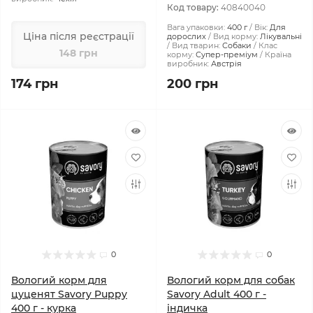
Код товару:
40840040
Вага упаковки:
400 г
Вік:
Для
Ціна після реєстрації
дорослих
Вид корму:
Лікувальні
Вид тварин:
Собаки
Клас
148 грн
корму:
Супер-преміум
Країна
виробник:
Австрія
174 грн
200 грн
0
0
Вологий корм для
Вологий корм для собак
цуценят Savory Puppy
Savory Adult 400 г -
400 г - курка
індичка