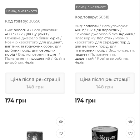
Немає в наявності
Немає в наявності
Код товару:
30518
Код товару:
30556
Вид:
вологий
Вага упаковки:
Вид:
вологий
Вага упаковки:
400 г
Вік:
Для дорослих
400 г
Вік:
Для цуценят
Основне джерело білка:
індичка
Основне джерело білка:
курка
Клас корму:
Холістик
Розмір
Розмір хвостатого:
для цуценят,
хвостатого:
для середніх порід,
вагітних та годуючих собак, для
для великих порід, для
дрібних порід, для середніх
гігантських порід
Вид консерви:
порід
Вид консерви:
паштет
паштет
Призначення:
Призначення:
щоденний
Країна
щоденний
Країна виробник:
виробник:
Чехія
Чехія
Ціна після реєстрації
Ціна після реєстрації
148 грн
148 грн
174 грн
174 грн