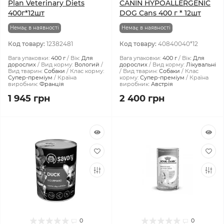
Plan Veterinary Diets
CANIN HYPOALLERGENIC
400г*12шт
DOG Cans 400 г * 12шт
Немає в наявності
Немає в наявності
Код товару:
12382481
Код товару:
40840040*12
Вага упаковки:
400 г
Вік:
Для
Вага упаковки:
400 г
Вік:
Для
дорослих
Вид корму:
Вологий
дорослих
Вид корму:
Лікувальні
Вид тварин:
Собаки
Клас корму:
Вид тварин:
Собаки
Клас
Супер-преміум
Країна
корму:
Супер-преміум
Країна
виробник:
Франція
виробник:
Австрія
1 945 грн
2 400 грн
0
0