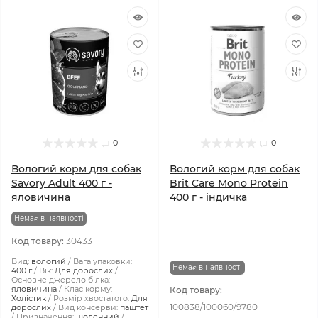
0
0
Вологий корм для собак
Вологий корм для собак
Savory Adult 400 г -
Brit Care Mono Protein
яловичина
400 г - індичка
Немає в наявності
Код товару:
30433
Вид:
вологий
Вага упаковки:
Немає в наявності
400 г
Вік:
Для дорослих
Основне джерело білка:
яловичина
Клас корму:
Код товару:
Холістик
Розмір хвостатого:
Для
100838/100060/9780
дорослих
Вид консерви:
паштет
Призначення:
щоденний