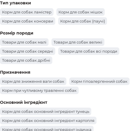
Тип упаковки
Корм для собак ламістер
Корм для собак мішок
Корм для собак консерви
Корм для собак (паучі)
Розмір породи
Товари для собак малі
Товари для собак великі
Товари для собак середні
Товари для собак всі породи
Товари для собак дрібні
Призначення
Корм для зниження ваги собак
Корм гіпоалергенний собак
Корм при чутливому травленні собак
Основний інгредієнт
Корм для собак основний інгредієнт тунець
Корм для собак основний інгредієнт картопля
Корм для собак основний інгредієнт індичка