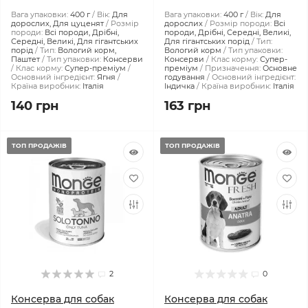
Вага упаковки:
400 г
Вік:
Для
Вага упаковки:
400 г
Вік:
Для
дорослих, Для цуценят
Розмір
дорослих
Розмір породи:
Всі
породи:
Всі породи, Дрібні,
породи, Дрібні, Середні, Великі,
Середні, Великі, Для гігантських
Для гігантських порід
Тип:
порід
Тип:
Вологий корм,
Вологий корм
Тип упаковки:
Паштет
Тип упаковки:
Консерви
Консерви
Клас корму:
Супер-
Клас корму:
Супер-преміум
преміум
Призначення:
Основне
Основний інгредієнт:
Ягня
годування
Основний інгредієнт:
Країна виробник:
Італія
Індичка
Країна виробник:
Італія
140 грн
163 грн
ТОП ПРОДАЖІВ
ТОП ПРОДАЖІВ
2
0
Консерва для собак
Консерва для собак