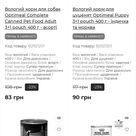
Вологий корм для собак
Вологий корм для
Optimeal Complete
цуценят Optimeal Puppy
Canned Pet Food Adult
3+1 pouch 400 г - індичка
3+1 pouch 400 г - асорті
та морква
Немає в наявності
Немає в наявності
Код товару:
B2921201
Код товару:
B2921301
Вид:
вологий
Вага упаковки:
Вид:
вологий
Вага упаковки:
400 г
Вік:
Для дорослих
400 г
Вік:
Для цуценят
Основне джерело білка:
асорті
Основне джерело білка:
індичка
Клас корму:
Супер-преміум
Клас корму:
Супер-преміум
Розмір хвостатого:
Для дорослих
Розмір хвостатого:
Для дорослих
Призначення:
щоденний
Призначення:
щоденний
Країна виробник:
Україна
Країна виробник:
Україна
108 грн
117 грн
-23%
-23%
83 грн
90 грн