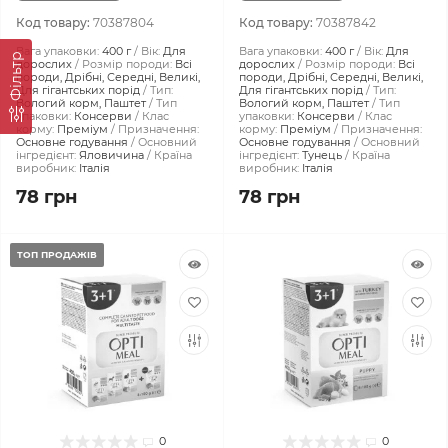
Код товару:
70387804
Код товару:
70387842
Вага упаковки:
400 г
Вік:
Для
Вага упаковки:
400 г
Вік:
Для
Фiльтр
дорослих
Розмір породи:
Всі
дорослих
Розмір породи:
Всі
породи, Дрібні, Середні, Великі,
породи, Дрібні, Середні, Великі,
Для гігантських порід
Тип:
Для гігантських порід
Тип:
Вологий корм, Паштет
Тип
Вологий корм, Паштет
Тип
упаковки:
Консерви
Клас
упаковки:
Консерви
Клас
корму:
Преміум
Призначення:
корму:
Преміум
Призначення:
Основне годування
Основний
Основне годування
Основний
інгредієнт:
Яловичина
Країна
інгредієнт:
Тунець
Країна
виробник:
Італія
виробник:
Італія
78 грн
78 грн
ТОП ПРОДАЖІВ
0
0