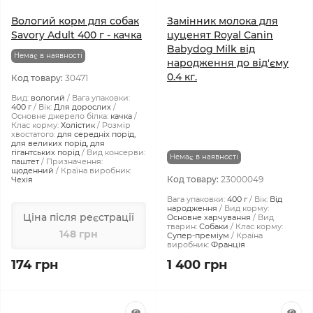
Вологий корм для собак
Замінник молока для
Savory Adult 400 г - качка
цуценят Royal Canin
Babydog Milk від
Немає в наявності
народження до від'єму
0.4 кг.
Код товару:
30471
Вид:
вологий
Вага упаковки:
400 г
Вік:
Для дорослих
Основне джерело білка:
качка
Клас корму:
Холістик
Розмір
хвостатого:
для середніх порід,
для великих порід, для
гігантських порід
Вид консерви:
Немає в наявності
паштет
Призначення:
щоденний
Країна виробник:
Код товару:
23000049
Чехія
Вага упаковки:
400 г
Вік:
Від
народження
Вид корму:
Ціна після реєстрації
Основне харчування
Вид
тварин:
Собаки
Клас корму:
148 грн
Супер-преміум
Країна
виробник:
Франція
174 грн
1 400 грн