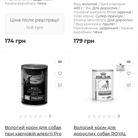
Країна виробник:
Чехія
Вид:
вологий
Вага упаковки:
400 г
Вік:
Для дорослих
Основне джерело білка:
індичка
Клас корму:
Супер-преміум
Ціна після реєстрації
Розмір хвостатого:
Для дорослих
Вид консерви:
паштет
148 грн
Призначення:
щоденний
Країна
виробник:
Чехія
174 грн
179 грн
0
0
Вологий корм для собак
Вологий корм для
при харчовій алергії Pro
дорослих собак ROYAL