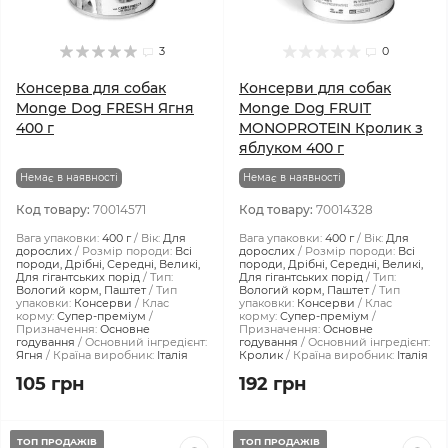
3
0
Консерва для собак
Консерви для собак
Monge Dog FRESH Ягня
Monge Dog FRUIT
400 г
MONOPROTEIN Кролик з
яблуком 400 г
Немає в наявності
Немає в наявності
Код товару:
70014571
Код товару:
70014328
Вага упаковки:
400 г
Вік:
Для
Вага упаковки:
400 г
Вік:
Для
дорослих
Розмір породи:
Всі
дорослих
Розмір породи:
Всі
породи, Дрібні, Середні, Великі,
породи, Дрібні, Середні, Великі,
Для гігантських порід
Тип:
Для гігантських порід
Тип:
Вологий корм, Паштет
Тип
Вологий корм, Паштет
Тип
упаковки:
Консерви
Клас
упаковки:
Консерви
Клас
корму:
Супер-преміум
корму:
Супер-преміум
Призначення:
Основне
Призначення:
Основне
годування
Основний інгредієнт:
годування
Основний інгредієнт:
Ягня
Країна виробник:
Італія
Кролик
Країна виробник:
Італія
105 грн
192 грн
ТОП ПРОДАЖІВ
ТОП ПРОДАЖІВ