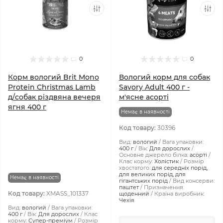
0
0
Корм вологий Brit Mono
Вологий корм для собак
Protein Christmas Lamb
Savory Adult 400 г -
д/собак різдвяна вечеря
м'ясне асорті
ягня 400 г
Немає в наявності
Код товару:
30396
Вид:
вологий
Вага упаковки:
400 г
Вік:
Для дорослих
Основне джерело білка:
асорті
Клас корму:
Холістик
Розмір
хвостатого:
для середніх порід,
для великих порід, для
Немає в наявності
гігантських порід
Вид консерви:
паштет
Призначення:
Код товару:
XMASS_101337
щоденний
Країна виробник:
Чехія
Вид:
вологий
Вага упаковки:
400 г
Вік:
Для дорослих
Клас
корму:
Супер-преміум
Розмір