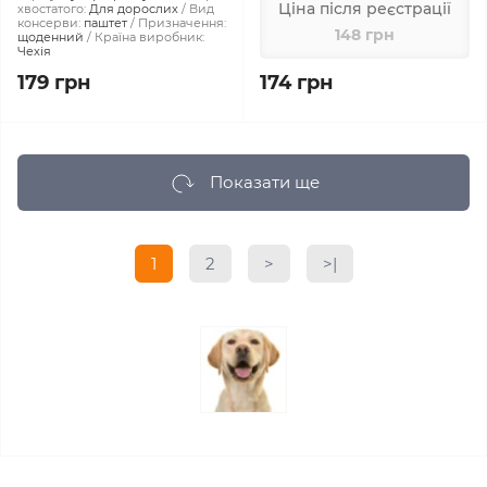
Ціна після реєстрації
хвостатого:
Для дорослих
Вид
консерви:
паштет
Призначення:
148 грн
щоденний
Країна виробник:
Чехія
179 грн
174 грн
Показати ще
1
2
>
>|