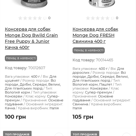
0
0
Консерва для собак
Консерва для собак
Monge Dog Bwild Grain
Monge Dog FRESH
Free Puppy & Junior
Свинина 400 г
Качка 400г
Немає в наявності
Немає в наявності
Код товару:
70014465
Код товару:
70012607
Вага упаковки:
400 г
Вік:
Для
дорослих
Розмір породи:
Всі
Вага упаковки:
400 г
Вік:
Для
породи, Дрібні, Середні, Великі,
цуценят
Розмір породи:
Всі
Для гігантських порід
Тип:
породи, Дрібні, Середні, Великі,
Вологий корм, Паштет
Тип
Для гігантських порід
Тип:
упаковки:
Консерви
Клас
Вологий корм
Тип упаковки:
корму:
Супер-преміум
Консерви
Клас корму:
Супер-
Призначення:
Основне
преміум
Призначення:
Основне
годування
Основний інгредієнт:
годування
Основний інгредієнт:
Свинина
Країна виробник:
Качка
Країна виробник:
Італія
Італія
100 грн
105 грн
ТОП ПРОДАЖІВ
ТОП ПРОДАЖІВ