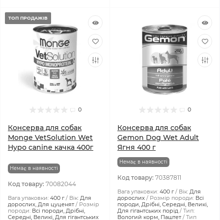
ТОП ПРОДАЖІВ
0
0
Консерва для собак
Консерва для собак
Monge VetSolution Wet
Gemon Dog Wet Adult
Hypo canine качка 400г
Ягня 400 г
Немає в наявності
Немає в наявності
Код товару:
70387811
Код товару:
70082044
Вага упаковки:
400 г
Вік:
Для
Вага упаковки:
400 г
Вік:
Для
дорослих
Розмір породи:
Всі
дорослих, Для цуценят
Розмір
породи, Дрібні, Середні, Великі,
породи:
Всі породи, Дрібні,
Для гігантських порід
Тип:
Середні, Великі, Для гігантських
Вологий корм, Паштет
Тип