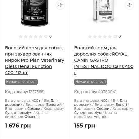
0
0
Вологий корм для собак,
Вологий корм для
при захворюваннях
дорослих собак ROYAL
нирок Pro Plan Veterinary
CANIN GASTRO
Diets Renal Function
INTESTINAL DOG Cans 400
400г*12шт
г
Немає в наявності
Немає в наявності
Код товару:
12275681
Код товару:
40380041
Вага упаковки:
400 г
Вік:
Для
Вага упаковки:
400 г
Вік:
Для
дорослих
Вид корму:
Вологий
дорослих
Вид корму:
Вологі
Вид тварин:
Собаки
Клас корму:
Вид тварин:
Собаки
Клас корму:
Супер-преміум
Країна
Супер-преміум
Країна
виробник:
Франція
виробник:
Австрія
1 676 грн
155 грн