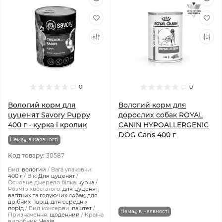
0
0
Вологий корм для
Вологий корм для
цуценят Savory Puppy
дорослих собак ROYAL
400 г - курка і кролик
CANIN HYPOALLERGENIC
DOG Cans 400 г
Немає в наявності
Код товару:
30587
Вид:
вологий
Вага упаковки:
400 г
Вік:
Для цуценят
Основне джерело білка:
курка
Розмір хвостатого:
для цуценят,
вагітних та годуючих собак, для
дрібних порід, для середніх
порід
Вид консерви:
паштет
Немає в наявності
Призначення:
щоденний
Країна
виробник:
Чехія