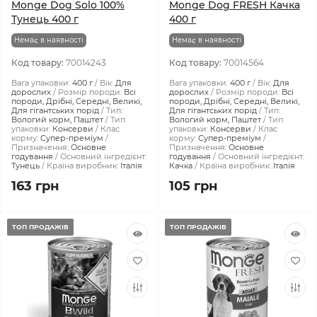
Monge Dog Solo 100%
Monge Dog FRESH Качка
Тунець 400 г
400 г
Немає в наявності
Немає в наявності
Код товару:
70014243
Код товару:
70014564
Вага упаковки:
400 г
Вік:
Для
Вага упаковки:
400 г
Вік:
Для
дорослих
Розмір породи:
Всі
дорослих
Розмір породи:
Всі
породи, Дрібні, Середні, Великі,
породи, Дрібні, Середні, Великі,
Для гігантських порід
Тип:
Для гігантських порід
Тип:
Вологий корм, Паштет
Тип
Вологий корм, Паштет
Тип
упаковки:
Консерви
Клас
упаковки:
Консерви
Клас
корму:
Супер-преміум
корму:
Супер-преміум
Призначення:
Основне
Призначення:
Основне
годування
Основний інгредієнт:
годування
Основний інгредієнт:
Тунець
Країна виробник:
Італія
Качка
Країна виробник:
Італія
163 грн
105 грн
ТОП ПРОДАЖІВ
ТОП ПРОДАЖІВ