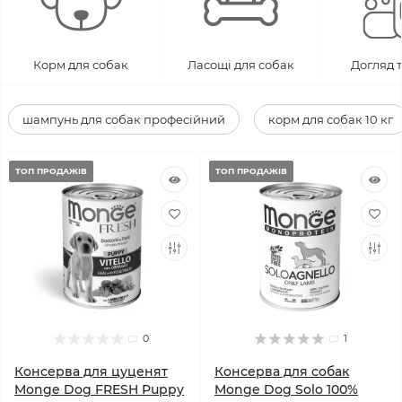
Корм для собак
Ласощі для собак
Догляд т
шампунь для собак професійний
корм для собак 10 кг
ТОП ПРОДАЖІВ
ТОП ПРОДАЖІВ
0
1
Консерва для цуценят
Консерва для собак
Monge Dog FRESH Puppy
Monge Dog Solo 100%