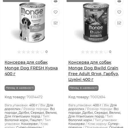
0
0
Консерва для собак
Консерва для собак
Monge Dog FRESH Курка
Monge Dog Bwild Grain
400 г
Free Adult Ягня, Гарбуз,
Цукіні 400 г
Немає в наявності
Немає в наявності
Код товару:
70014472
Код товару:
70012614
Вага упаковки:
400 г
Вік:
Для
Вага упаковки:
400 г
Вік:
Для
дорослих
Розмір породи:
Всі
дорослих
Розмір породи:
Всі
породи, Дрібні, Середні, Великі,
породи, Дрібні, Середні, Великі,
Для гігантських порід
Тип:
Для гігантських порід
Тип:
Вологий корм, Паштет
Тип
Вологий корм
Тип упаковки:
упаковки:
Консерви
Клас
Консерви
Клас корму:
Супер-
корму:
Супер-преміум
преміум
Призначення:
Основне