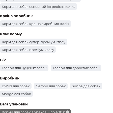
Корм для собак основний інгредієнт качка
Корм для собак основний інгредієнт яловичина
Країна виробник
Корм для собак основний інгредієнт ягня
Корм для собак країна виробник Італія
Корм для собак основний інгредієнт дичина
Клас корму
Корм для собак основний інгредієнт тунець
Корм для собак супер-преміум класу
Корм для собак основний інгредієнт телятина
Корм для собак преміум класу
Корм для собак основний інгредієнт свинина
Вік
Корм для собак основний інгредієнт рис
Товари для цуценят собак
Товари для дорослих собак
Корм для собак основний інгредієнт оленина
Корм для собак основний інгредієнт кролик
Виробник
BWild для собак
Gemon для собак
Simba для собак
Monge для собак
Вага упаковки
Корми для собак в упаковці по 400 г