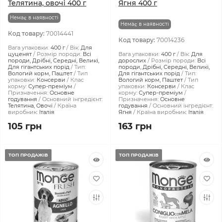
Телятина, овочі 400 г
Ягня 400 г
Немає в наявності
Немає в наявності
Код товару:
70014441
Код товару:
70014236
Вага упаковки:
400 г
Вік:
Для
цуценят
Розмір породи:
Всі
Вага упаковки:
400 г
Вік:
Для
породи, Дрібні, Середні, Великі,
дорослих
Розмір породи:
Всі
Для гігантських порід
Тип:
породи, Дрібні, Середні, Великі,
Вологий корм, Паштет
Тип
Для гігантських порід
Тип:
упаковки:
Консерви
Клас
Вологий корм, Паштет
Тип
корму:
Супер-преміум
упаковки:
Консерви
Клас
Призначення:
Основне
корму:
Супер-преміум
годування
Основний інгредієнт:
Призначення:
Основне
Телятина, Овочі
Країна
годування
Основний інгредієнт:
виробник:
Італія
Ягня
Країна виробник:
Італія
105 грн
163 грн
ТОП ПРОДАЖІВ
ТОП ПРОДАЖІВ