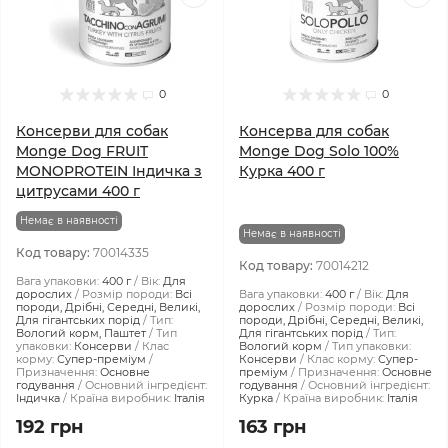
0
0
Консерви для собак
Консерва для собак
Monge Dog FRUIT
Monge Dog Solo 100%
MONOPROTEIN Індичка з
Курка 400 г
цитрусами 400 г
Немає в наявності
Немає в наявності
Код товару:
70014335
Код товару:
70014212
Вага упаковки:
400 г
Вік:
Для
дорослих
Розмір породи:
Всі
Вага упаковки:
400 г
Вік:
Для
породи, Дрібні, Середні, Великі,
дорослих
Розмір породи:
Всі
Для гігантських порід
Тип:
породи, Дрібні, Середні, Великі,
Вологий корм, Паштет
Тип
Для гігантських порід
Тип:
упаковки:
Консерви
Клас
Вологий корм
Тип упаковки:
корму:
Супер-преміум
Консерви
Клас корму:
Супер-
Призначення:
Основне
преміум
Призначення:
Основне
годування
Основний інгредієнт:
годування
Основний інгредієнт:
Індичка
Країна виробник:
Італія
Курка
Країна виробник:
Італія
192 грн
163 грн