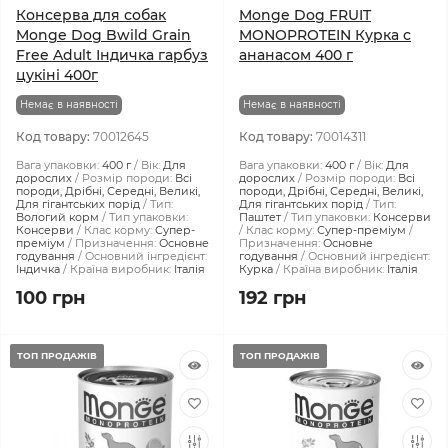
Консерва для собак
Monge Dog FRUIT
Monge Dog Bwild Grain
MONOPROTEIN Курка с
Free Adult Індичка гарбуз
ананасом 400 г
цукіні 400г
Немає в наявності
Немає в наявності
Код товару:
70012645
Код товару:
70014311
Вага упаковки:
400 г
Вік:
Для
Вага упаковки:
400 г
Вік:
Для
дорослих
Розмір породи:
Всі
дорослих
Розмір породи:
Всі
породи, Дрібні, Середні, Великі,
породи, Дрібні, Середні, Великі,
Для гігантських порід
Тип:
Для гігантських порід
Тип:
Вологий корм
Тип упаковки:
Паштет
Тип упаковки:
Консерви
Консерви
Клас корму:
Супер-
Клас корму:
Супер-преміум
преміум
Призначення:
Основне
Призначення:
Основне
годування
Основний інгредієнт:
годування
Основний інгредієнт:
Індичка
Країна виробник:
Італія
Курка
Країна виробник:
Італія
100 грн
192 грн
ТОП ПРОДАЖІВ
ТОП ПРОДАЖІВ