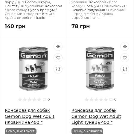
порід
Тип:
Вологий корм,
упаковки:
Консерви
Клас
Паштет
Тип упаковки:
Консерви
корму:
Преміум
Призначення:
Клас корму:
Супер-преміум
Основне годування
Основний
Основний інгредієнт:
Качка
інгредієнт:
Ягня
Країна
Країна виробник:
Італія
виробник:
Італія
140 грн
78 грн
0
0
Консерва для собак
Консерва для собак
Gemon Dog Wet Adult
Gemon Dog Wet Adult
Яловичина 400 г
Light Тунeць 400 г
Немає в наявності
Немає в наявності