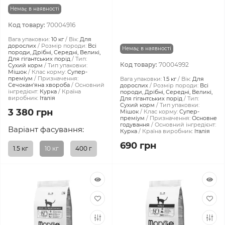
Немає в наявності
Код товару:
70004916
Вага упаковки:
10 кг
Вік:
Для
дорослих
Розмір породи:
Всі
Немає в наявності
породи, Дрібні, Середні, Великі,
Для гігантських порід
Тип:
Код товару:
70004992
Сухий корм
Тип упаковки:
Мішок
Клас корму:
Супер-
преміум
Призначення:
Вага упаковки:
1.5 кг
Вік:
Для
Сечокам'яна хвороба
Основний
дорослих
Розмір породи:
Всі
інгредієнт:
Курка
Країна
породи, Дрібні, Середні, Великі,
виробник:
Італія
Для гігантських порід
Тип:
Сухий корм
Тип упаковки:
3 380 грн
Мішок
Клас корму:
Супер-
преміум
Призначення:
Основне
годування
Основний інгредієнт:
Варіант фасування:
Курка
Країна виробник:
Італія
690 грн
1.5 кг
10 кг
400 г