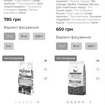
Мішок
Клас корму:
Супер-
кошенят
Розмір породи:
Всі
преміум
Призначення:
Для
породи, Дрібні, Середні, Великі,
стерилізованих
Основний
Для гігантських порід
Тип:
інгредієнт:
Курка
Країна
Сухий корм
Тип упаковки:
виробник:
Італія
Мішок
Клас корму:
Супер-
преміум
Призначення:
Основне
785 грн
годування
Основний інгредієнт:
Курка
Країна виробник:
Італія
Варіант фасування:
650 грн
1.5 кг
10 кг
400 г
Варіант фасування:
5 кг
1.5 кг
10 кг
400 г
ТОП ПРОДАЖІВ
ТОП ПРОДАЖІВ
0
2