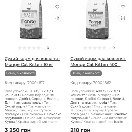
0
0
Сухий корм для кошенят
Сухий корм для кошенят
Monge Cat Kitten 10 кг
Monge Cat Kitten 400 г
Немає в наявності
Немає в наявності
Код товару:
70004817
Код товару:
70004862
Вага упаковки:
10 кг
Вік:
Для
Вага упаковки:
400 г
Вік:
Для
кошенят
Розмір породи:
Всі
кошенят
Розмір породи:
Всі
породи, Дрібні, Середні, Великі,
породи, Дрібні, Середні, Великі,
Для гігантських порід
Тип:
Для гігантських порід
Тип:
Сухий корм
Тип упаковки:
Сухий корм
Тип упаковки:
Мішок
Клас корму:
Супер-
Мішок
Клас корму:
Супер-
преміум
Призначення:
Основне
преміум
Призначення:
Основне
годування
Основний інгредієнт:
годування
Основний інгредієнт:
Курка
Країна виробник:
Італія
Курка
Країна виробник:
Італія
3 250 грн
210 грн