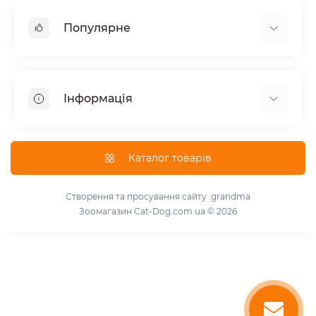
Популярне
Корм для котів
Корм для собак
Інформація
Вологий корм для котів
Консерви для собак
Доставка і оплата
Сухий корм для собак
Про магазин
Каталог товарів
Сухий корм для котів
Повернення та обмін товарів
Консерви для котів
Умови використання
Створення та просування сайту
.grandma
Паштет для собак
Зоомагазин Cat-Dog.com.ua © 2026
Знижки для розплідників
Для котів
Зворотній зв'язок
Для собак
Карта сайту
Виробники
Акції