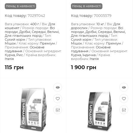
Немає в наявності
Немає в наявності
Код товару:
70297042
Код товару:
70005579
Вага упаковки:
400 г
Вік:
Для
Вага упаковки:
10 кг
Вік:
Для
кошенят
Розмір породи:
Всі
дорослих
Розмір породи:
Всі
породи, Дрібні, Середні, Великі,
породи, Дрібні, Середні, Великі,
Для гігантських порід
Тип:
Для гігантських порід
Тип:
Сухий корм
Тип упаковки:
Сухий корм
Тип упаковки:
Мішок
Клас корму:
Преміум
Мішок
Клас корму:
Преміум
Призначення:
Основне
Призначення:
Основне
годування
Основний інгредієнт:
годування
Основний інгредієнт:
Курка, Рис
Країна виробник:
Курка, Індичка
Країна
Італія
виробник:
Італія
115 грн
1 900 грн