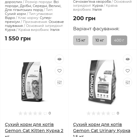
Сечокам'яна хвороба
Основний
дорослих
Розмір породи:
Всі
інгредієнт:
Курка
Країна
породи, Дрібні, Середні, Великі,
виробник:
Італія
Для гігантських порід
Тип:
Сухий корм
Тип упаковки:
200 грн
Відро
Клас корму:
Супер-
преміум
Призначення:
Основне
годування
Основний інгредієнт:
Варіант фасування:
Курка
Країна виробник:
Італія
1 550 грн
1.5 кг
10 кг
400 г
0
0
Сухий корм для котів
Сухий корм для котів
Gemon Cat Kitten Курка 2
Gemon Cat Urinary Курка
кг
1.5 кг