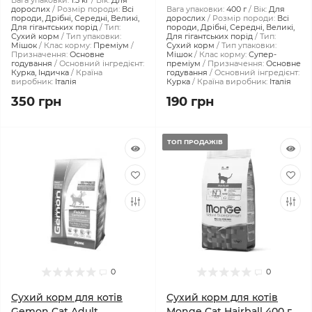
Вага упаковки:
1.5 кг
Вік:
Для
дорослих
Розмір породи:
Всі
Вага упаковки:
400 г
Вік:
Для
породи, Дрібні, Середні, Великі,
дорослих
Розмір породи:
Всі
Для гігантських порід
Тип:
породи, Дрібні, Середні, Великі,
Сухий корм
Тип упаковки:
Для гігантських порід
Тип:
Мішок
Клас корму:
Преміум
Сухий корм
Тип упаковки:
Призначення:
Основне
Мішок
Клас корму:
Супер-
годування
Основний інгредієнт:
преміум
Призначення:
Основне
Курка, Індичка
Країна
годування
Основний інгредієнт:
виробник:
Італія
Курка
Країна виробник:
Італія
350 грн
190 грн
ТОП ПРОДАЖІВ
0
0
Сухий корм для котів
Сухий корм для котів
Gemon Cat Adult
Monge Cat Hairball 400 г