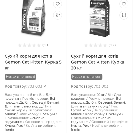
0
0
Сухий корм для котів
Сухий корм для котів
Gemon Cat Kitten Курка 5
Gemon Cat Kitten Курка
кг
20 кг
Немає в наявності
Немає в наявності
Код товару:
70310031P
Код товару:
70310031
Вага упаковки:
5 кг
Вік:
Для
Вага упаковки:
20 кг
Вік:
Для
кошенят
Розмір породи:
Всі
кошенят
Розмір породи:
Всі
породи, Дрібні, Середні, Великі,
породи, Дрібні, Середні, Великі,
Для гігантських порід
Тип:
Для гігантських порід
Тип:
Сухий корм
Тип упаковки:
Сухий корм
Тип упаковки:
Мішок
Клас корму:
Преміум
Мішок
Клас корму:
Преміум
Призначення:
Основне
Призначення:
Основне
годування
Основний інгредієнт:
годування
Основний інгредієнт:
Курка, Рис
Країна виробник:
Курка, Рис
Країна виробник:
Італія
Італія