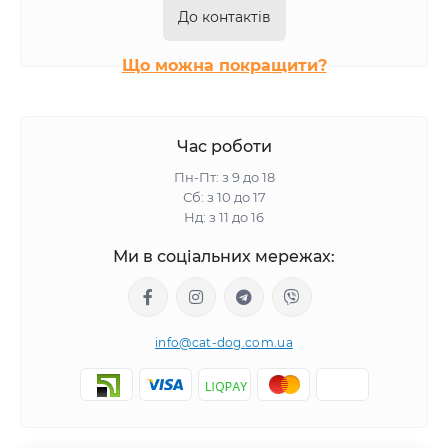
Сухий корм Half&Half для котів
Сухий корм BWild для котів
До контактів
Сухий корм Monge для котів
Сухий корм Gemon для котів
Що можна покращити?
Час роботи
Пн-Пт: з 9 до 18
Сб: з 10 до 17
Нд: з 11 до 16
Ми в соціальних мережах:
info@cat-dog.com.ua