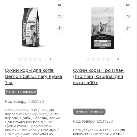
0
0
Сухий корм для котів
Сухий корм Про План
Gemon Cat Urinary Курка
(Pro Plan) Original для
7 кг
котят 400 г
Немає в наявності
Код товару:
70297301
Вага упаковки:
7 кг
Вік:
Для
Немає в наявності
дорослих
Розмір породи:
Всі
породи, Дрібні, Середні, Великі,
Код товару:
12537250
Для гігантських порід
Тип:
Сухий корм
Тип упаковки:
Мішок
Клас корму:
Преміум
Вага упаковки:
400 г
Вік:
Для
Призначення:
Сечокам'яна
кошенят
Вид тварин:
Коти