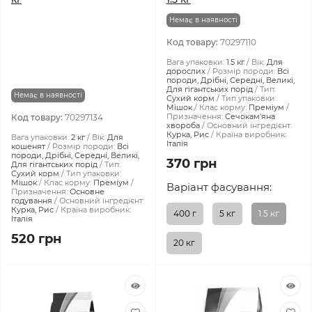
Немає в наявності
Код товару:
70297110
Вага упаковки:
1.5 кг
Вік:
Для
дорослих
Розмір породи:
Всі
породи, Дрібні, Середні, Великі,
Для гігантських порід
Тип:
Немає в наявності
Сухий корм
Тип упаковки:
Мішок
Клас корму:
Преміум
Призначення:
Сечокам'яна
Код товару:
70297134
хвороба
Основний інгредієнт:
Курка, Рис
Країна виробник:
Вага упаковки:
2 кг
Вік:
Для
Італія
кошенят
Розмір породи:
Всі
породи, Дрібні, Середні, Великі,
370 грн
Для гігантських порід
Тип:
Сухий корм
Тип упаковки:
Мішок
Клас корму:
Преміум
Варіант фасування:
Призначення:
Основне
годування
Основний інгредієнт:
Курка, Рис
Країна виробник:
400 г
5 кг
1.5 кг
Італія
520 грн
20 кг