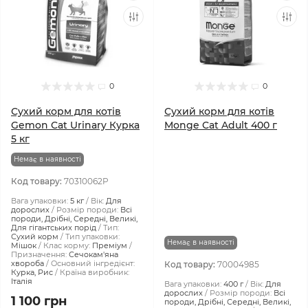
0
0
Сухий корм для котів
Сухий корм для котів
Gemon Cat Urinary Курка
Monge Cat Adult 400 г
5 кг
Немає в наявності
Код товару:
70310062P
Вага упаковки:
5 кг
Вік:
Для
дорослих
Розмір породи:
Всі
породи, Дрібні, Середні, Великі,
Для гігантських порід
Тип:
Сухий корм
Тип упаковки:
Немає в наявності
Мішок
Клас корму:
Преміум
Призначення:
Сечокам'яна
хвороба
Основний інгредієнт:
Код товару:
70004985
Курка, Рис
Країна виробник:
Італія
Вага упаковки:
400 г
Вік:
Для
дорослих
Розмір породи:
Всі
1 100 грн
породи, Дрібні, Середні, Великі,