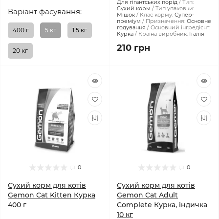
Для гігантських порід
Тип:
Сухий корм
Тип упаковки:
Варіант фасування:
Мішок
Клас корму:
Супер-
преміум
Призначення:
Основне
годування
Основний інгредієнт:
400 г
5 кг
1.5 кг
Курка
Країна виробник:
Італія
210 грн
20 кг
0
0
Сухий корм для котів
Сухий корм для котів
Gemon Cat Kitten Курка
Gemon Cat Adult
400 г
Complete Курка, індичка
10 кг