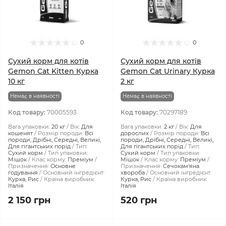
0
0
Сухий корм для котів
Сухий корм для котів
Gemon Cat Kitten Курка
Gemon Cat Urinary Курка
10 кг
2 кг
Немає в наявності
Немає в наявності
Код товару:
70005593
Код товару:
70297189
Вага упаковки:
20 кг
Вік:
Для
Вага упаковки:
2 кг
Вік:
Для
кошенят
Розмір породи:
Всі
дорослих
Розмір породи:
Всі
породи, Дрібні, Середні, Великі,
породи, Дрібні, Середні, Великі,
Для гігантських порід
Тип:
Для гігантських порід
Тип:
Сухий корм
Тип упаковки:
Сухий корм
Тип упаковки:
Мішок
Клас корму:
Преміум
Мішок
Клас корму:
Преміум
Призначення:
Основне
Призначення:
Сечокам'яна
годування
Основний інгредієнт:
хвороба
Основний інгредієнт:
Курка, Рис
Країна виробник:
Курка, Рис
Країна виробник:
Італія
Італія
2 150 грн
520 грн