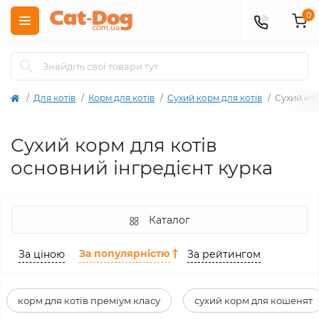
0
Для котів
Корм для котів
Сухий корм для котів
Сухий кор
Сухий корм для котів
основний інгредієнт курка
Каталог
За популярністю
За ціною
За рейтингом
корм для котів преміум класу
сухий корм для кошенят