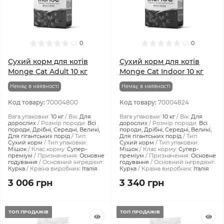
0
0
Сухий корм для котів
Сухий корм для котів
Monge Cat Adult 10 кг
Monge Cat Indoor 10 кг
Немає в наявності
Немає в наявності
Код товару:
70004800
Код товару:
70004824
Вага упаковки:
10 кг
Вік:
Для
Вага упаковки:
10 кг
Вік:
Для
дорослих
Розмір породи:
Всі
дорослих
Розмір породи:
Всі
породи, Дрібні, Середні, Великі,
породи, Дрібні, Середні, Великі,
Для гігантських порід
Тип:
Для гігантських порід
Тип:
Сухий корм
Тип упаковки:
Сухий корм
Тип упаковки:
Мішок
Клас корму:
Супер-
Мішок
Клас корму:
Супер-
преміум
Призначення:
Основне
преміум
Призначення:
Основне
годування
Основний інгредієнт:
годування
Основний інгредієнт:
Курка
Країна виробник:
Італія
Курка
Країна виробник:
Італія
3 006 грн
3 340 грн
ТОП ПРОДАЖІВ
ТОП ПРОДАЖІВ