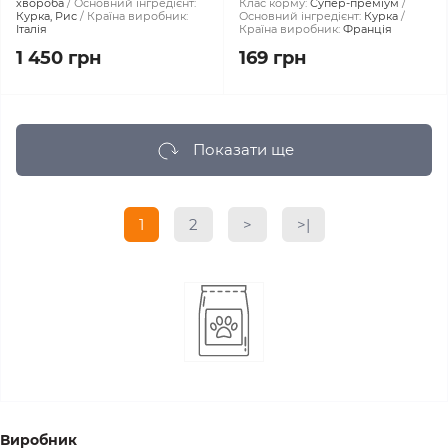
хвороба
Основний інгредієнт:
Клас корму:
Супер-преміум
Курка, Рис
Країна виробник:
Основний інгредієнт:
Курка
Італія
Країна виробник:
Франція
1 450 грн
169 грн
Показати ще
1
2
>
>|
Виробник