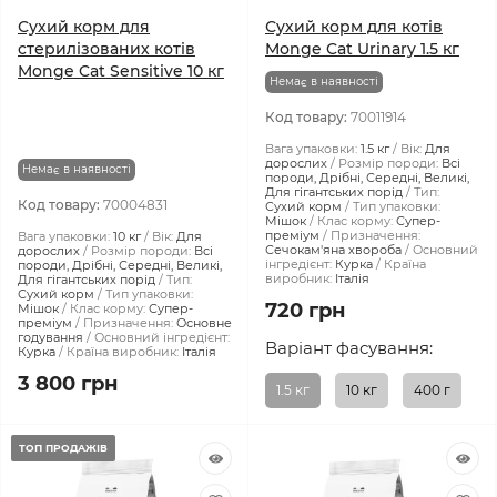
Сухий корм для
Сухий корм для котів
стерилізованих котів
Monge Cat Urinary 1.5 кг
Monge Cat Sensitive 10 кг
Немає в наявності
Код товару:
70011914
Вага упаковки:
1.5 кг
Вік:
Для
дорослих
Розмір породи:
Всі
Немає в наявності
породи, Дрібні, Середні, Великі,
Для гігантських порід
Тип:
Код товару:
70004831
Сухий корм
Тип упаковки:
Мішок
Клас корму:
Супер-
преміум
Призначення:
Вага упаковки:
10 кг
Вік:
Для
Сечокам'яна хвороба
Основний
дорослих
Розмір породи:
Всі
інгредієнт:
Курка
Країна
породи, Дрібні, Середні, Великі,
виробник:
Італія
Для гігантських порід
Тип:
Сухий корм
Тип упаковки:
720 грн
Мішок
Клас корму:
Супер-
преміум
Призначення:
Основне
годування
Основний інгредієнт:
Варіант фасування:
Курка
Країна виробник:
Італія
3 800 грн
1.5 кг
10 кг
400 г
ТОП ПРОДАЖІВ