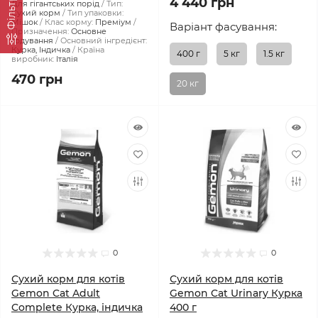
Фiльтр
4 440 грн
Для гігантських порід
Тип:
Сухий корм
Тип упаковки:
Мішок
Клас корму:
Преміум
Варіант фасування:
Призначення:
Основне
годування
Основний інгредієнт:
Курка, Індичка
Країна
400 г
5 кг
1.5 кг
виробник:
Італія
470 грн
20 кг
0
0
Сухий корм для котів
Сухий корм для котів
Gemon Cat Adult
Gemon Cat Urinary Курка
Complete Курка, індичка
400 г