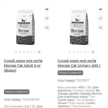
0
0
Сухий корм для котів
Сухий корм для котів
Monge Cat Adult 5 кг
Monge Cat Urinary 400 г
(Відро)
Немає в наявності
Код товару:
70011907
Вага упаковки:
400 г
Вік:
Для
дорослих
Розмір породи:
Всі
Немає в наявності
породи, Дрібні, Середні, Великі,
Для гігантських порід
Тип:
Код товару:
70004800P
Сухий корм
Тип упаковки:
Мішок
Клас корму:
Супер-
преміум
Призначення:
Вага упаковки:
5 кг
Вік:
Для