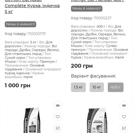
Complete Курка, індичка
Немає в наявності
5 кг
Код товару:
70005227
Немає в наявності
Вага упаковки:
400 г
Вік:
Для
дорослих
Розмір породи:
Всі
Код товару:
70310017P
породи, Дрібні, Середні, Великі,
Для гігантських порід
Тип:
Сухий корм
Тип упаковки:
Вага упаковки:
5 кг
Вік:
Для
Мішок
Клас корму:
Супер-
дорослих
Розмір породи:
Всі
преміум
Призначення:
Основне
породи, Дрібні, Середні, Великі,
годування
Основний інгредієнт:
Для гігантських порід
Тип:
Курка
Країна виробник:
Італія
Сухий корм
Тип упаковки:
Мішок
Клас корму:
Преміум
200 грн
Призначення:
Основне
годування
Основний інгредієнт:
Курка, Індичка
Країна
Варіант фасування:
виробник:
Італія
1 000 грн
1.5 кг
10 кг
400 г