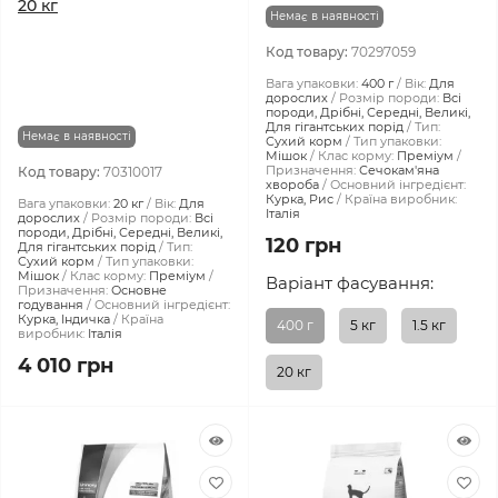
20 кг
Немає в наявності
Код товару:
70297059
Вага упаковки:
400 г
Вік:
Для
дорослих
Розмір породи:
Всі
породи, Дрібні, Середні, Великі,
Для гігантських порід
Тип:
Немає в наявності
Сухий корм
Тип упаковки:
Мішок
Клас корму:
Преміум
Призначення:
Сечокам'яна
Код товару:
70310017
хвороба
Основний інгредієнт:
Курка, Рис
Країна виробник:
Вага упаковки:
20 кг
Вік:
Для
Італія
дорослих
Розмір породи:
Всі
породи, Дрібні, Середні, Великі,
120 грн
Для гігантських порід
Тип:
Сухий корм
Тип упаковки:
Мішок
Клас корму:
Преміум
Варіант фасування:
Призначення:
Основне
годування
Основний інгредієнт:
Курка, Індичка
Країна
400 г
5 кг
1.5 кг
виробник:
Італія
4 010 грн
20 кг