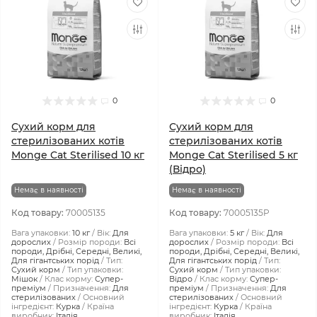
0
0
Сухий корм для
Сухий корм для
стерилізованих котів
стерилізованих котів
Monge Cat Sterilised 10 кг
Monge Cat Sterilised 5 кг
(Відро)
Немає в наявності
Немає в наявності
Код товару:
70005135
Код товару:
70005135P
Вага упаковки:
10 кг
Вік:
Для
Вага упаковки:
5 кг
Вік:
Для
дорослих
Розмір породи:
Всі
дорослих
Розмір породи:
Всі
породи, Дрібні, Середні, Великі,
породи, Дрібні, Середні, Великі,
Для гігантських порід
Тип:
Для гігантських порід
Тип:
Сухий корм
Тип упаковки:
Сухий корм
Тип упаковки:
Мішок
Клас корму:
Супер-
Відро
Клас корму:
Супер-
преміум
Призначення:
Для
преміум
Призначення:
Для
стерилізованих
Основний
стерилізованих
Основний
інгредієнт:
Курка
Країна
інгредієнт:
Курка
Країна
виробник:
Італія
виробник:
Італія