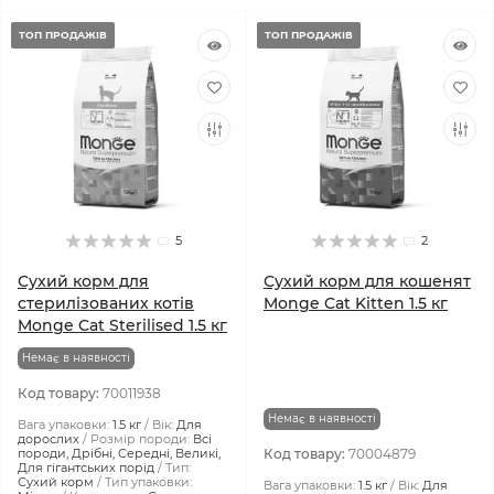
ТОП ПРОДАЖІВ
ТОП ПРОДАЖІВ
5
2
Сухий корм для
Сухий корм для кошенят
стерилізованих котів
Monge Cat Kitten 1.5 кг
Monge Cat Sterilised 1.5 кг
Немає в наявності
Код товару:
70011938
Немає в наявності
Вага упаковки:
1.5 кг
Вік:
Для
дорослих
Розмір породи:
Всі
породи, Дрібні, Середні, Великі,
Код товару:
70004879
Для гігантських порід
Тип:
Сухий корм
Тип упаковки:
Вага упаковки:
1.5 кг
Вік:
Для