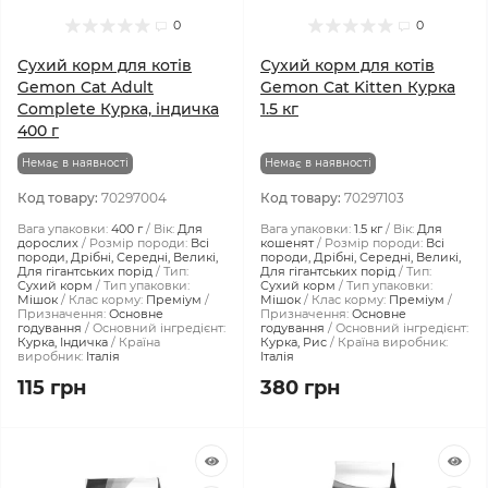
0
0
Сухий корм для котів
Сухий корм для котів
Gemon Cat Adult
Gemon Cat Kitten Курка
Complete Курка, індичка
1.5 кг
400 г
Немає в наявності
Немає в наявності
Код товару:
70297004
Код товару:
70297103
Вага упаковки:
400 г
Вік:
Для
Вага упаковки:
1.5 кг
Вік:
Для
дорослих
Розмір породи:
Всі
кошенят
Розмір породи:
Всі
породи, Дрібні, Середні, Великі,
породи, Дрібні, Середні, Великі,
Для гігантських порід
Тип:
Для гігантських порід
Тип:
Сухий корм
Тип упаковки:
Сухий корм
Тип упаковки:
Мішок
Клас корму:
Преміум
Мішок
Клас корму:
Преміум
Призначення:
Основне
Призначення:
Основне
годування
Основний інгредієнт:
годування
Основний інгредієнт:
Курка, Індичка
Країна
Курка, Рис
Країна виробник:
виробник:
Італія
Італія
115 грн
380 грн