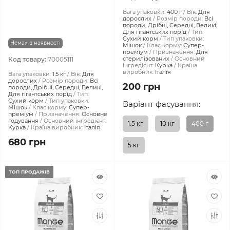
Вага упаковки:
400 г
Вік:
Для
дорослих
Розмір породи:
Всі
породи, Дрібні, Середні, Великі,
Для гігантських порід
Тип:
Сухий корм
Тип упаковки:
Немає в наявності
Мішок
Клас корму:
Супер-
преміум
Призначення:
Для
стерилізованих
Основний
Код товару:
70005111
інгредієнт:
Курка
Країна
виробник:
Італія
Вага упаковки:
1.5 кг
Вік:
Для
дорослих
Розмір породи:
Всі
200 грн
породи, Дрібні, Середні, Великі,
Для гігантських порід
Тип:
Сухий корм
Тип упаковки:
Варіант фасування:
Мішок
Клас корму:
Супер-
преміум
Призначення:
Основне
годування
Основний інгредієнт:
1.5 кг
10 кг
400 г
Курка
Країна виробник:
Італія
680 грн
5 кг
ТОП ПРОДАЖІВ