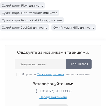
Сухий корм Flexi для котів
Сухий корм Brit Premium для котів
Сухий корм Purina Cat Chow для котів
Сухий корм JosiCat для котів
Сухий корм Hills для котів
Сухий корм Farmina для котів
Сухий корм Carnilove для котів
Сухий корм Canina для котів
Сухий корм Farmina Matisse для котів
Слідкуйте за новинками та акціями:
Сухий корм Acana для котів
Сухий корм Optimeal Beauty для котів
Підпишіться
Сухий корм Purina Pro Plan для котів
Я прочитав
Умови використання
і згоден з вимогами
Сухий корм Royal Canin для котів
Зателефонуйте нам:
Сухий корм Club 4 Paws для котів
+38 (073) 200-1-888
Сухий корм Savory для котів
Сухий корм Optimeal для котів
Передзвоніть мені
Сухий корм Brit Care для котів