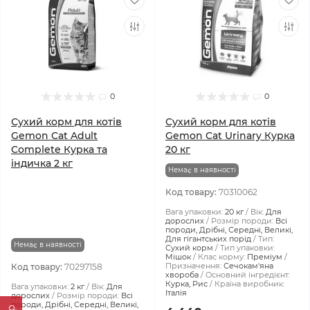
0
0
Сухий корм для котів
Сухий корм для котів
Gemon Cat Adult
Gemon Cat Urinary Курка
Complete Курка та
20 кг
індичка 2 кг
Немає в наявності
Код товару:
70310062
Вага упаковки:
20 кг
Вік:
Для
дорослих
Розмір породи:
Всі
породи, Дрібні, Середні, Великі,
Для гігантських порід
Тип:
Немає в наявності
Сухий корм
Тип упаковки:
Мішок
Клас корму:
Преміум
Призначення:
Сечокам'яна
Код товару:
70297158
хвороба
Основний інгредієнт:
Курка, Рис
Країна виробник:
Вага упаковки:
2 кг
Вік:
Для
Італія
дорослих
Розмір породи:
Всі
породи, Дрібні, Середні, Великі,