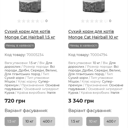
0
0
Сухий корм для котів
Сухий корм для котів
Monge Cat Hairball 1.5 кг
Monge Cat Hairball 10 кг
Немає в наявності
Немає в наявності
Код товару:
70005234
Код товару:
70004794
Вага упаковки:
1.5 кг
Вік:
Для
Вага упаковки:
10 кг
Вік:
Для
дорослих
Розмір породи:
Всі
дорослих
Розмір породи:
Всі
породи, Дрібні, Середні, Великі,
породи, Дрібні, Середні, Великі,
Для гігантських порід
Тип:
Для гігантських порід
Тип:
Сухий корм
Тип упаковки:
Сухий корм
Тип упаковки:
Мішок
Клас корму:
Супер-
Мішок
Клас корму:
Супер-
преміум
Призначення:
Основне
преміум
Призначення:
Основне
годування
Основний інгредієнт:
годування
Основний інгредієнт:
Курка
Країна виробник:
Італія
Курка
Країна виробник:
Італія
720 грн
3 340 грн
Варіант фасування:
Варіант фасування:
1.5 кг
10 кг
400 г
1.5 кг
10 кг
400 г