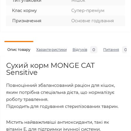
Тип упаковки
Мішок
Клас корму
Супер-преміум
Призначення
Основне годування
0
0
Опис товару
Характеристики
Відгуків
Питання
Сухий корм MONGE CAT
Sensitive
Повноцінний збалансований раціон для кішок,
яким потрібна спеціальна дієта, що нормалізує
роботу травлення.
Підходить для годування стерилізованих тварин.
Містить найважливіші антиоксиданти, такі як
вітамін Е, для підтримки імунної системи.