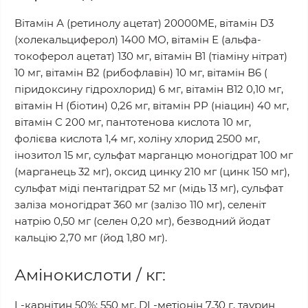
Вітамін А (ретинолу ацетат) 20000МЕ, вітамін D3
(холекальциферол) 1400 МО, вітамін Е (альфа-
токоферол ацетат) 130 мг, вітамін B1 (тіаміну нітрат)
10 мг, вітамін В2 (рибофлавін) 10 мг, вітамін В6 (
піридоксину гідрохлорид) 6 мг, вітамін В12 0,10 мг,
вітамін Н (біотин) 0,26 мг, вітамін РР (ніацин) 40 мг,
вітамін С 200 мг, пантотенова кислота 10 мг,
фолієва кислота 1,4 мг, холіну хлорид 2500 мг,
інозитол 15 мг, сульфат марганцю моногідрат 100 мг
(марганець 32 мг), оксид цинку 210 мг (цинк 150 мг),
сульфат міді пентагідрат 52 мг (мідь 13 мг), сульфат
заліза моногідрат 360 мг (залізо 110 мг), селеніт
натрію 0,50 мг (селен 0,20 мг), безводний йодат
кальцію 2,70 мг (йод 1,80 мг).
Амінокислоти / кг:
L-карнітин 50%: 550 мг, DL-метіонін 7,30 г, таурин