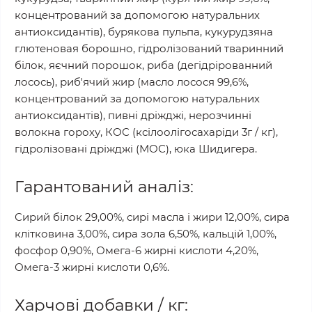
концентрований за допомогою натуральних
антиоксидантів), бурякова пульпа, кукурудзяна
глютеновая борошно, гідролізований тваринний
білок, яєчний порошок, риба (дегідрірованний
лосось), риб'ячий жир (масло лосося 99,6%,
концентрований за допомогою натуральних
антиоксидантів), пивні дріжджі, нерозчинні
волокна гороху, КОС (ксілоолігосахаріди 3г / кг),
гідролізовані дріжджі (МОС), юка Шидигера.
Гарантований аналіз:
Сирий білок 29,00%, сирі масла і жири 12,00%, сира
клітковина 3,00%, сира зола 6,50%, кальцій 1,00%,
фосфор 0,90%, Омега-6 жирні кислоти 4,20%,
Омега-3 жирні кислоти 0,6%.
Харчові добавки / кг: