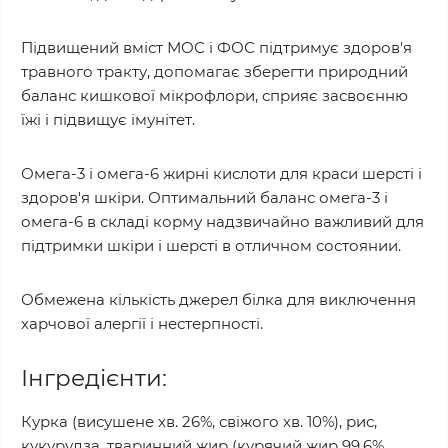
Підвищений вміст МОС і ФОС підтримує здоров'я
травного тракту, допомагає зберегти природний
баланс кишкової мікрофлори, сприяє засвоєнню
їжі і підвищує імунітет.
Омега-3 і омега-6 жирні кислоти для краси шерсті і
здоров'я шкіри. Оптимальний баланс омега-3 і
омега-6 в складі корму надзвичайно важливий для
підтримки шкіри і шерсті в отличном состоянии.
Обмежена кількість джерел білка для виключення
харчової алергії і нестерпності.
Інгредієнти:
Курка (висушене хв. 26%, свіжого хв. 10%), рис,
кукурудза, тваринний жир (курячий жир 99,6%,