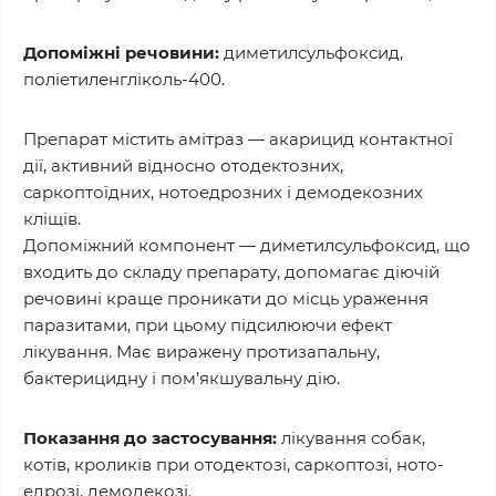
Допоміжні речовини:
диметилсульфоксид,
поліетиленгліколь-400.
Препарат містить амітраз — акарицид контактної
дії, активний відносно отодектозних,
саркоптоїдних, нотоедрозних і демодекозних
кліщів.
Допоміжний компонент — диметилсульфоксид, що
входить до складу препарату, допомагає діючій
речовині краще проникати до місць ураження
паразитами, при цьому підсилюючи ефект
лікування. Має виражену протизапальну,
бактерицидну і пом’якшувальну дію.
Показання до застосування:
лікування собак,
котів, кроликів при отодектозі, саркоптозі, ното­
едрозі, демодекозі.