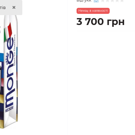
Відгуки:
(0)
×
тів
Немає в наявності
3 700 грн