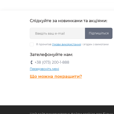
Слідкуйте за новинками та акціями:
Підпишіться
Я прочитав
Умови використання
і згоден з вимогами
Зателефонуйте нам:
+38 (073) 200-1-888
Передзвоніть мені
Що можна покращити?
Цей сайт використовує файли cookies для більш