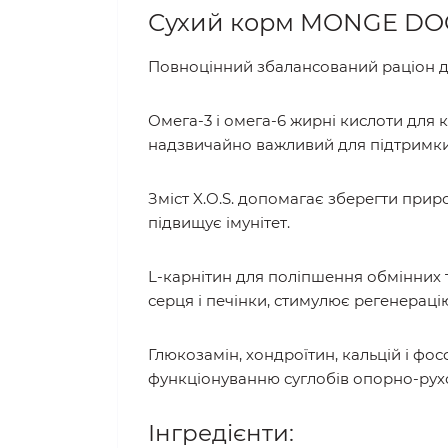
Сухий корм MONGE DOG 
Повноцінний збалансований раціон д
Омега-3 і омега-6 жирні кислоти для 
надзвичайно важливий для підтримки 
Зміст X.O.S. допомагає зберегти пр
підвищує імунітет.
L-карнітин для поліпшення обмінних 
серця і печінки, стимулює регенераці
Глюкозамін, хондроїтин, кальцій і фо
функціонуванню суглобів опорно-рух
Інгредієнти: