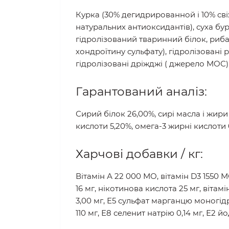
Курка (30% дегидрированной і 10% сві
натуральних антиоксидантів), суха бу
гідролізований тваринний білок, риба
хондроїтину сульфату), гідролізовані 
гідролізовані дріжджі ( джерело МОС)
Гарантований аналіз:
Сирий білок 26,00%, сирі масла і жири 
кислоти 5,20%, омега-3 жирні кислоти 
Харчові добавки / кг:
Вітамін А 22 000 МО, вітамін D3 1550 МО, 
16 мг, нікотинова кислота 25 мг, вітам
3,00 мг, Е5 сульфат марганцю моногідра
110 мг, Е8 селенит натрію 0,14 мг, Е2 йо