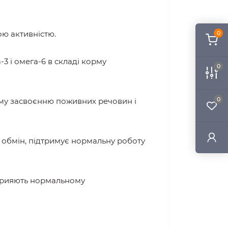
ю активністю.
0
3 і омега-6 в складі корму
0
0
ому засвоєнню поживних речовин і
 обмін, підтримує нормальну роботу
 сприяють нормальному