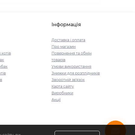
Інформація
Доставка і оплата
Про магазин
 котів
Повернення та обмін
ак
товарів
обак
Умови використання
тів
Знижки для розплідників
ів
Зворотній зв'язок
Карта сайту
Виробники
Акції
 сайту, ви