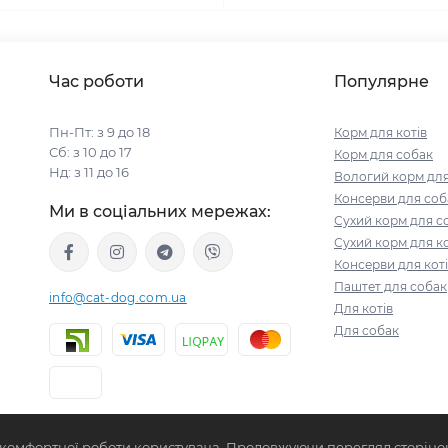
Час роботи
Популярне
Пн-Пт: з 9 до 18
Корм для котів
Сб: з 10 до 17
Корм для собак
Нд: з 11 до 16
Вологий корм для
Консерви для соб
Ми в соціальних мережах:
Сухий корм для с
Сухий корм для ко
Консерви для кот
Паштет для собак
info@cat-dog.com.ua
Для котів
Для собак
 комфортної роботи користувача. Продовжуючи перегляд сторінок