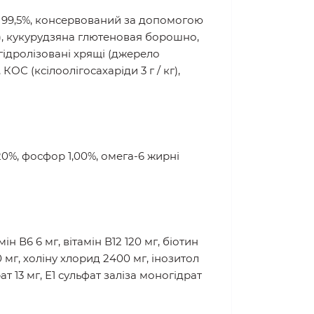
р 99,5%, консервований за допомогою
2), кукурудзяна глютеновая борошно,
 гідролізовані хрящі (джерело
ОС (ксілоолігосахаріди 3 г / кг),
,20%, фосфор 1,00%, омега-6 жирні
мін В6 6 мг, вітамін В12 120 мг, біотин
0 мг, холіну хлорид 2400 мг, інозитол
т 13 мг, Е1 сульфат заліза моногідрат