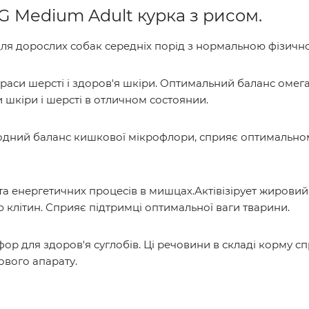
Medium Adult курка з рисом.
ля дорослих собак середніх порід з нормальною фізично
краси шерсті і здоров'я шкіри. Оптимальний баланс омега-
шкіри і шерсті в отличном состоянии.
иродний баланс кишкової мікрофлори, сприяє оптимальн
та енергетичних процесів в мишцах.Актівізірует жировий
ю клітин. Сприяє підтримці оптимальної ваги тварини.
сфор для здоров'я суглобів. Ці речовини в складі корму
ового апарату.