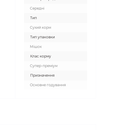
Середні
Тип
Сухий корм
Тип упаковки
Мішок
Клас корму
Супер-преміум
Призначення
Основне годування