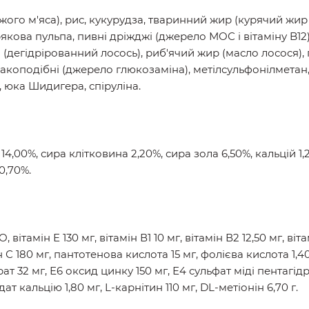
жого м'яса), рис, кукурудза, тваринний жир (курячий жи
рякова пульпа, пивні дріжджі (джерело МОС і вітаміну B1
 (дегідрірованний лосось), риб'ячий жир (масло лосося),
ракоподібні (джерело глюкозаміна), метілсульфонілметан, К
, юка Шидигера, спіруліна.
14,00%, сира клітковина 2,20%, сира зола 6,50%, кальцій 1
0,70%.
вітамін Е 130 мг, вітамін В1 10 мг, вітамін В2 12,50 мг, віта
ін С 180 мг, пантотенова кислота 15 мг, фолієва кислота 1,4
т 32 мг, Е6 оксид цинку 150 мг, Е4 сульфат міді пентагідра
дат кальцію 1,80 мг, L-карнітин 110 мг, DL-метіонін 6,70 г.