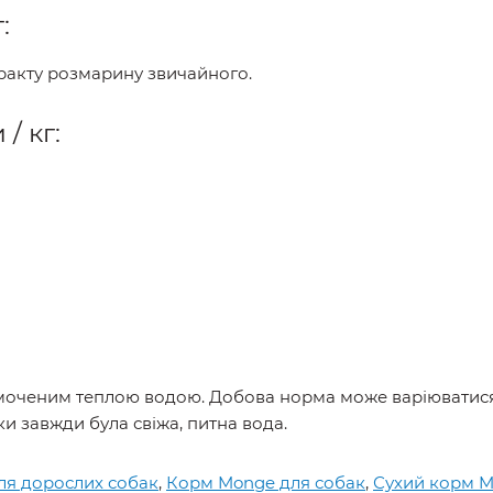
:
тракту розмарину звичайного.
/ кг:
моченим теплою водою. Добова норма може варіюватися 
и завжди була свіжа, питна вода.
ля дорослих собак
,
Корм Monge для собак
,
Сухий корм M