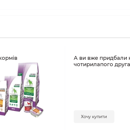
кормів
А ви вже придбали 
чотирилапого друг
Хочу купити