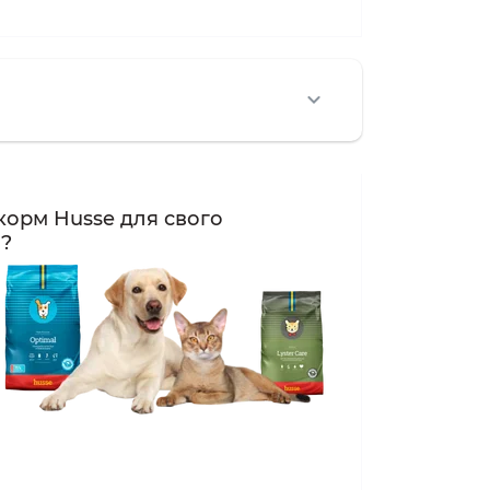
корм Husse для свого
а?