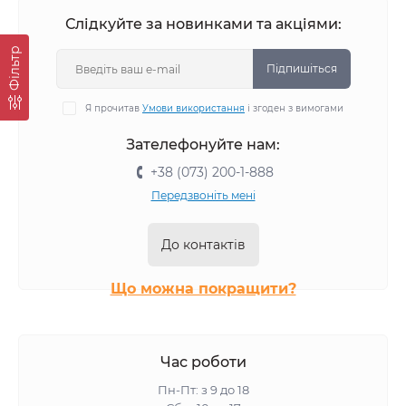
Сухий корм Farmina для собак
Сухий корм Josera для собак
Слідкуйте за новинками та акціями:
Сухий корм Brit Care для собак
Фiльтр
Сухий корм Carnilove для собак
Підпишіться
Сухий корм Brit Premium для собак
Я прочитав
Умови використання
і згоден з вимогами
Сухий корм Brit Fresh для собак
Сухий корм Simba для собак
Зателефонуйте нам:
Сухий корм BWild для собак
Сухий корм Monge для собак
+38 (073) 200-1-888
Сухий корм Gemon для собак
Передзвоніть мені
До контактів
Що можна покращити?
Час роботи
Пн-Пт: з 9 до 18