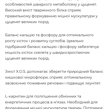
особливостей швидкого метаболізму у цуценят.
Високий вміст тваринного білка сприяє
правильному формуванню міцної мускулатури у
цуценят великих порід.
Баланс кальцію та фосфору для оптимального
росту кісток і розвитку суглобів. Ідеально
підібраний баланс кальцію і фосфору забезпечує
міцність кісток скелета у швидкозростаючих
цуценят великих порід.
Зміст X.O.S. допомагає зберегти природний баланс
кишкової мікрофлори, сприяє оптимальному
засвоєнню поживних речовин і підвищує імунітет.
L-карнітин для поліпшення обмінних та
енергетичних процесів в м'язах. Необхідний для
формування міцної мускулатури тварин. Підтримує