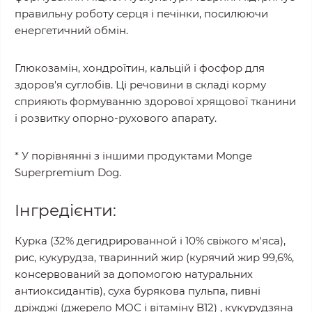
правильну роботу серця і печінки, посилюючи
енергетичний обмін.
Глюкозамін, хондроїтин, кальцій і фосфор для
здоров'я суглобів. Ці речовини в складі корму
сприяють формуванню здорової хрящової тканини
і розвитку опорно-рухового апарату.
* У порівнянні з іншими продуктами Monge
Superpremium Dog.
Інгредієнти:
Курка (32% дегидрированной і 10% свіжого м'яса),
рис, кукурудза, тваринний жир (курячий жир 99,6%,
консервований за допомогою натуральних
антиоксидантів), суха бурякова пульпа, пивні
дріжджі (джерело МОС і вітаміну B12) , кукурудзяна