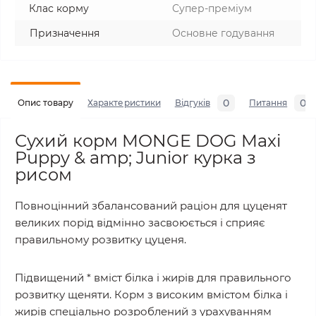
Клас корму
Супер-преміум
Призначення
Основне годування
0
0
Опис товару
Характеристики
Відгуків
Питання
Сухий корм MONGE DOG Maxi
Puppy & amp; Junior курка з
рисом
Повноцінний збалансований раціон для цуценят
великих порід відмінно засвоюється і сприяє
правильному розвитку цуценя.
Підвищений * вміст білка і жирів для правильного
розвитку щеняти. Корм з високим вмістом білка і
жирів спеціально розроблений з урахуванням