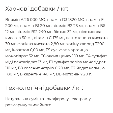
Харчові добавки / кг:
Вітамін А 26 000 МО, вітамін D3 1820 МО, вітамін Е
200 мг, вітамін В1 20 мг, вітамін В2 25 мг, вітамін В6
12 мг, вітамін В12 240 мг, біотин 32 мг, нікотинова
кислота 50 мг, вітамін С 175 мг, пантотенова кислота
30 мг, фолієва кислота 2,80 мг, холіну хлорид 3200
мг, інозитол 6,00 мг, Е5 сульфат марганцю
моногідрат 32 мг, Е6 оксид цинку 150 мг, Е4 сульфат
міді пентагідрат 13 мг, Е1 сульфат заліза моногідрат
110 мг, Е8 селенит натрію 0,20 мг, Е2 йодат кальцію
1,80 мг, L-карнітин 140 мг, DL-метіонін 7,20 г.
Технологічні добавки / кг:
Натуральна суміш з токоферолу і екстракту
розмарину звичайного.