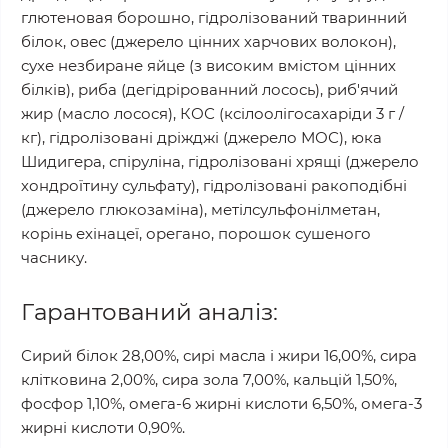
глютеновая борошно, гідролізований тваринний
білок, овес (джерело цінних харчових волокон),
сухе незбиране яйце (з високим вмістом цінних
білків), риба (дегідрірованний лосось), риб'ячий
жир (масло лосося), КОС (ксілоолігосахаріди 3 г /
кг), гідролізовані дріжджі (джерело МОС), юка
Шидигера, спіруліна, гідролізовані хрящі (джерело
хондроїтину сульфату), гідролізовані ракоподібні
(джерело глюкозаміна), метілсульфонілметан,
корінь ехінацеї, орегано, порошок сушеного
часнику.
Гарантований аналіз:
Сирий білок 28,00%, сирі масла і жири 16,00%, сира
клітковина 2,00%, сира зола 7,00%, кальцій 1,50%,
фосфор 1,10%, омега-6 жирні кислоти 6,50%, омега-3
жирні кислоти 0,90%.