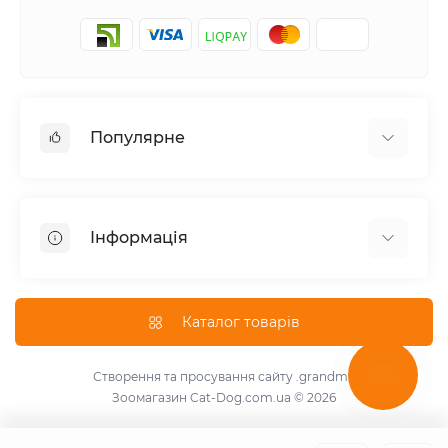
Популярне
Корм для котів
Корм для собак
Інформація
Вологий корм для котів
Консерви для собак
Доставка і оплата
Сухий корм для собак
Про магазин
Каталог товарів
Сухий корм для котів
Повернення та обмін товарів
Консерви для котів
Умови використання
Створення та просування сайту
.grandma
Паштет для собак
Зоомагазин Cat-Dog.com.ua © 2026
Знижки для розплідників
Для котів
Зворотній зв'язок
Для собак