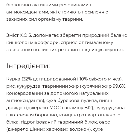
біологічно активними речовинами і
антиоксидантами, які сприяють посиленню
захисних сил організму тварини.
Зміст X.O.S. допомагає зберегти природний баланс
кишкової мікрофлори, сприяє оптимальному
засвоєнню поживних речовин і підвищує імунітет.
Інгредієнти:
Курка (32% дегидрированной і 10% свіжого м'яса),
рис, кукурудза, тваринний жир (курячий жир 99,6%,
консервований за допомогою натуральних
антиоксидантів), суха бурякова пульпа, пивні
дріжджі (джерело МОС і вітаміну B12), кукурудзяна
глютеновая борошно, концентрат картопляного
білка, гідролізований тваринний білок, овес
(джерело цінних харчових волокон), сухе