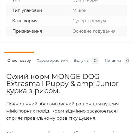
Тип
Сухий корм
Тип упаковки
Мішок
Клас корму
Супер-преміум
Призначення
Основне годування
0
0
Опис товару
Характеристики
Відгуків
Питання
Сухий корм MONGE DOG
Extrasmall Puppy & amp; Junior
курка з рисом.
Повноцінний збалансований раціон для цуценят
мініатюрних порід. Корм відмінно засвоюється і
сприяє правильному розвитку цуценя.