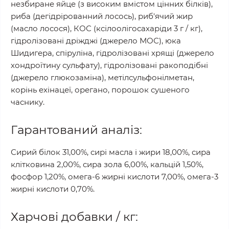
незбиране яйце (з високим вмістом цінних білків),
риба (дегідрірованний лосось), риб'ячий жир
(масло лосося), КОС (ксілоолігосахаріди 3 г / кг),
гідролізовані дріжджі (джерело МОС), юка
Шидигера, спіруліна, гідролізовані хрящі (джерело
хондроїтину сульфату), гідролізовані ракоподібні
(джерело глюкозаміна), метілсульфонілметан,
корінь ехінацеї, орегано, порошок сушеного
часнику.
Гарантований аналіз:
Сирий білок 31,00%, сирі масла і жири 18,00%, сира
клітковина 2,00%, сира зола 6,00%, кальцій 1,50%,
фосфор 1,20%, омега-6 жирні кислоти 7,00%, омега-3
жирні кислоти 0,70%.
Харчові добавки / кг: