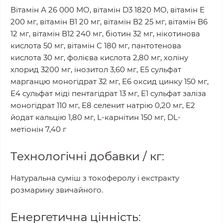
Вітамін А 26 000 МО, вітамін D3 1820 МО, вітамін Е
200 мг, вітамін В1 20 мг, вітамін В2 25 мг, вітамін В6
12 мг, вітамін В12 240 мг, біотин 32 мг, нікотинова
кислота 50 мг, вітамін С 180 мг, пантотенова
кислота 30 мг, фолієва кислота 2,80 мг, холіну
хлорид 3200 мг, інозитол 3,60 мг, Е5 сульфат
марганцю моногідрат 32 мг, Е6 оксид цинку 150 мг,
Е4 сульфат міді пентагідрат 13 мг, Е1 сульфат заліза
моногідрат 110 мг, Е8 селенит натрію 0,20 мг, Е2
йодат кальцію 1,80 мг, L-карнітин 150 мг, DL-
метіонін 7,40 г
Технологічні добавки / кг:
Натуральна суміш з токоферолу і екстракту
розмарину звичайного.
Енергетична цінність: