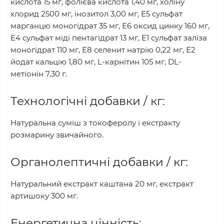
кислота 15 мг, фолієва кислота 1,40 мг, холіну
хлорид 2500 мг, інозитол 3,00 мг, Е5 сульфат
марганцю моногідрат 35 мг, Е6 оксид цинку 160 мг,
Е4 сульфат міді пентагідрат 13 мг, Е1 сульфат заліза
моногідрат 110 мг, Е8 селенит натрію 0,22 мг, Е2
йодат кальцію 1,80 мг, L-карнітин 105 мг, DL-
метіонін 7,30 г.
Технологічні добавки / кг:
Натуральна суміш з токоферолу і екстракту
розмарину звичайного.
Органолептичні добавки / кг:
Натуральний екстракт каштана 20 мг, екстракт
артишоку 300 мг.
Енергетична цінність: