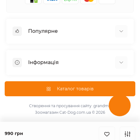
Популярне
Корм для котів
Корм для собак
Інформація
Вологий корм для котів
Консерви для собак
Доставка і оплата
Сухий корм для собак
Про магазин
Каталог товарів
Сухий корм для котів
Повернення та обмін товарів
Консерви для котів
Умови використання
Створення та просування сайту
.grandma
Паштет для собак
Зоомагазин Cat-Dog.com.ua © 2026
Знижки для розплідників
Для котів
Зворотній зв'язок
Для собак
Карта сайту
990 грн