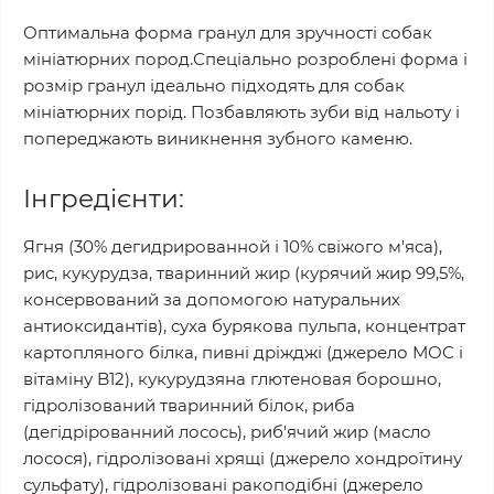
Оптимальна форма гранул для зручності собак
мініатюрних пород.Спеціально розроблені форма і
розмір гранул ідеально підходять для собак
мініатюрних порід. Позбавляють зуби від нальоту і
попереджають виникнення зубного каменю.
Інгредієнти:
Ягня (30% дегидрированной і 10% свіжого м'яса),
рис, кукурудза, тваринний жир (курячий жир 99,5%,
консервований за допомогою натуральних
антиоксидантів), суха бурякова пульпа, концентрат
картопляного білка, пивні дріжджі (джерело МОС і
вітаміну B12), кукурудзяна глютеновая борошно,
гідролізований тваринний білок, риба
(дегідрірованний лосось), риб'ячий жир (масло
лосося), гідролізовані хрящі (джерело хондроїтину
сульфату), гідролізовані ракоподібні (джерело