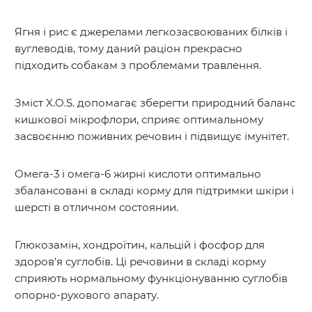
Ягня і рис є джерелами легкозасвоюваних білків і
вуглеводів, тому даний раціон прекрасно
підходить собакам з проблемами травлення.
Зміст X.O.S. допомагає зберегти природний баланс
кишкової мікрофлори, сприяє оптимальному
засвоєнню поживних речовин і підвищує імунітет.
Омега-3 і омега-6 жирні кислоти оптимально
збалансовані в складі корму для підтримки шкіри і
шерсті в отличном состоянии.
Глюкозамін, хондроїтин, кальцій і фосфор для
здоров'я суглобів. Ці речовини в складі корму
сприяють нормальному функціонуванню суглобів
опорно-рухового апарату.