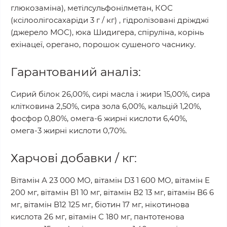
глюкозаміна), метілсульфонілметан, КОС
(ксілоолігосахаріди 3 г / кг) , гідролізовані дріжджі
(джерело МОС), юка Шидигера, спіруліна, корінь
ехінацеї, орегано, порошок сушеного часнику.
Гарантований аналіз:
Сирий білок 26,00%, сирі масла і жири 15,00%, сира
клітковина 2,50%, сира зола 6,00%, кальцій 1,20%,
фосфор 0,80%, омега-6 жирні кислоти 6,40%,
омега-3 жирні кислоти 0,70%.
Харчові добавки / кг:
Вітамін А 23 000 МО, вітамін D3 1 600 МО, вітамін Е
200 мг, вітамін В1 10 мг, вітамін В2 13 мг, вітамін В6 6
мг, вітамін В12 125 мг, біотин 17 мг, нікотинова
кислота 26 мг, вітамін С 180 мг, пантотенова