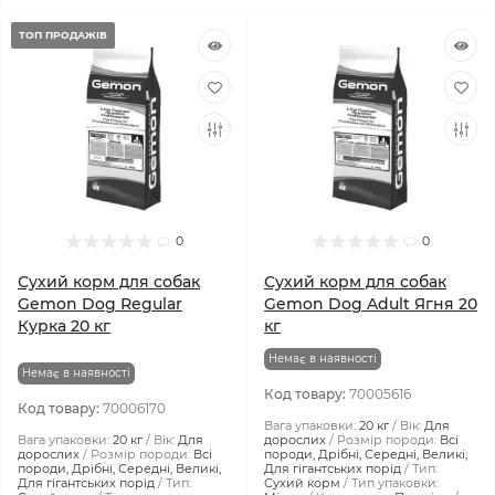
ТОП ПРОДАЖІВ
0
0
Сухий корм для собак
Сухий корм для собак
Gemon Dog Regular
Gemon Dog Adult Ягня 20
Курка 20 кг
кг
Немає в наявності
Немає в наявності
Код товару:
70005616
Код товару:
70006170
Вага упаковки:
20 кг
Вік:
Для
Вага упаковки:
20 кг
Вік:
Для
дорослих
Розмір породи:
Всі
дорослих
Розмір породи:
Всі
породи, Дрібні, Середні, Великі,
породи, Дрібні, Середні, Великі,
Для гігантських порід
Тип:
Для гігантських порід
Тип:
Сухий корм
Тип упаковки: