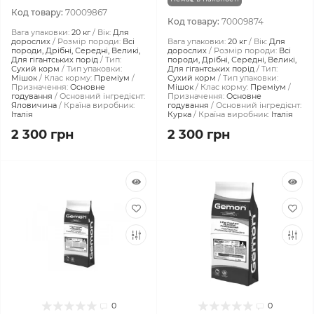
Код товару:
70009867
Код товару:
70009874
Вага упаковки:
20 кг
Вік:
Для
дорослих
Розмір породи:
Всі
Вага упаковки:
20 кг
Вік:
Для
породи, Дрібні, Середні, Великі,
дорослих
Розмір породи:
Всі
Для гігантських порід
Тип:
породи, Дрібні, Середні, Великі,
Сухий корм
Тип упаковки:
Для гігантських порід
Тип:
Мішок
Клас корму:
Преміум
Сухий корм
Тип упаковки:
Призначення:
Основне
Мішок
Клас корму:
Преміум
годування
Основний інгредієнт:
Призначення:
Основне
Яловичина
Країна виробник:
годування
Основний інгредієнт:
Італія
Курка
Країна виробник:
Італія
2 300 грн
2 300 грн
0
0