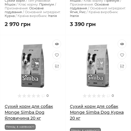
Сухий корм
Тип упаковки:
Мішок
Клас корму:
Преміум
Мішок
Клас корму:
Преміум
Призначення:
Основне
Призначення:
Основне
годування
Основний інгредієнт:
годування
Основний інгредієнт:
Ягня, Рис
Країна виробник:
Курка
Країна виробник:
Італія
Італія
2 970 грн
3 390 грн
0
0
Сухий корм для собак
Сухий корм для собак
Monge Simba Dog
Monge Simba Dog Курка
Яловичина 20 кг
20 кг
Немає в наявності
Немає в наявності