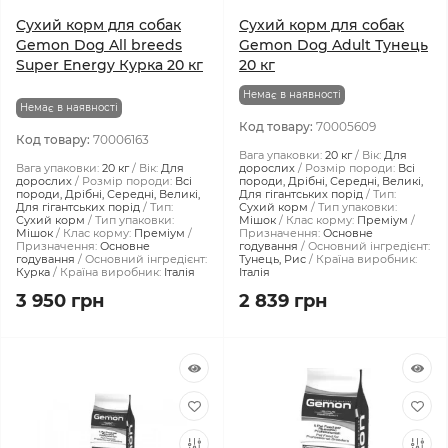
Сухий корм для собак
Сухий корм для собак
Gemon Dog All breeds
Gemon Dog Adult Тунець
Super Energy Курка 20 кг
20 кг
Немає в наявності
Немає в наявності
Код товару:
70005609
Код товару:
70006163
Вага упаковки:
20 кг
Вік:
Для
Вага упаковки:
20 кг
Вік:
Для
дорослих
Розмір породи:
Всі
дорослих
Розмір породи:
Всі
породи, Дрібні, Середні, Великі,
породи, Дрібні, Середні, Великі,
Для гігантських порід
Тип:
Для гігантських порід
Тип:
Сухий корм
Тип упаковки:
Сухий корм
Тип упаковки:
Мішок
Клас корму:
Преміум
Мішок
Клас корму:
Преміум
Призначення:
Основне
Призначення:
Основне
годування
Основний інгредієнт:
годування
Основний інгредієнт:
Тунець, Рис
Країна виробник:
Курка
Країна виробник:
Італія
Італія
3 950 грн
2 839 грн