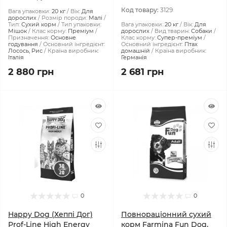
Код товару:
3129
Вага упаковки:
20 кг
Вік:
Для
дорослих
Розмір породи:
Малі
Тип:
Сухий корм
Тип упаковки:
Вага упаковки:
20 кг
Вік:
Для
Мішок
Клас корму:
Преміум
дорослих
Вид тварин:
Собаки
Призначення:
Основне
Клас корму:
Супер-преміум
годування
Основний інгредієнт:
Основний інгредієнт:
Птах
Лосось, Рис
Країна виробник:
домашній
Країна виробник:
Італія
Германія
2 880 грн
2 681 грн
0
0
Happy Dog (Хеппі Дог)
Повнораціонний сухий
Prof-Line High Energy
корм Farmina Fun Dog,