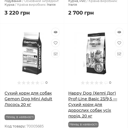
годування
Основний інгредієнт:
Курка, Рис
Країна виробник:
Курка
Країна виробник:
Італія
Італія
3 220 грн
2 700 грн
0
0
Сухий корм для собак
Happy Dog (Хеппі Дог)
Gemon Dog Mini Adult
Prof-Line Basic 23/9,5 —
Лосось 20 кг
Сухий корм для
дорослих собак усіх
порід, 20 кг
Немає в наявності
Немає в наявності
Код товару:
70005685