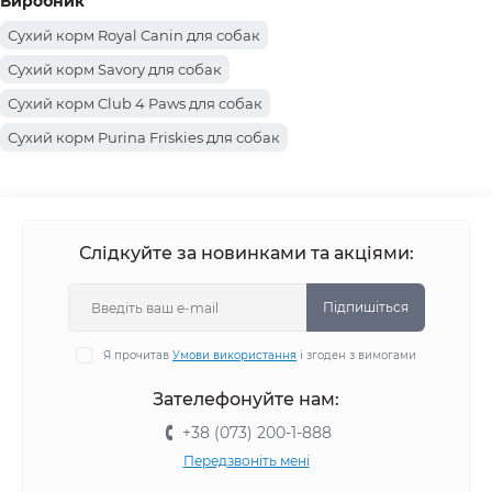
Виробник
Сухий корм Royal Canin для собак
Сухий корм Savory для собак
Сухий корм Club 4 Paws для собак
Сухий корм Purina Friskies для собак
Сухий корм Optimeal для собак
Сухий корм Acana для собак
Сухий корм Farmina Cibau для собак
Сухий корм Farmina для собак
Сухий корм Josera для собак
Слідкуйте за новинками та акціями:
Сухий корм Brit Care для собак
Сухий корм Carnilove для собак
Підпишіться
Сухий корм Brit Premium для собак
Я прочитав
Умови використання
і згоден з вимогами
Сухий корм Brit Fresh для собак
Сухий корм Simba для собак
Зателефонуйте нам:
Сухий корм BWild для собак
Сухий корм Monge для собак
+38 (073) 200-1-888
Сухий корм Gemon для собак
Передзвоніть мені