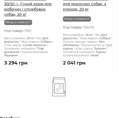
30/20 — Сухий корм для
для дорослих собак, з
робочих і службових
куркою, 20 кг
собак, 20 кг
Немає в наявності
Немає в наявності
Код товару:
156400
Код товару:
3160
Вага упаковки:
20 кг
Вік:
Для
Вага упаковки:
20 кг
Вік:
Для
дорослих
Вид тварин:
Собаки
дорослих
Вид тварин:
Собаки
Розмір породи тварин:
Без
Клас корму:
Супер-преміум
обмежень
Форма випуску:
Сухі
Основний інгредієнт:
Птах
корми
Клас корму:
Економ
домашній
Країна виробник:
Основний інгредієнт:
Курка
Германія
Країна виробник:
Італія
3 294 грн
2 041 грн