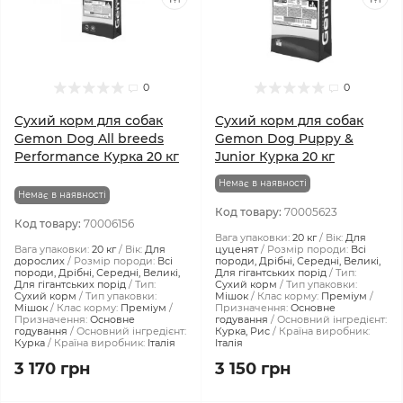
0
0
Сухий корм для собак
Сухий корм для собак
Gemon Dog All breeds
Gemon Dog Puppy &
Performance Курка 20 кг
Junior Курка 20 кг
Немає в наявності
Немає в наявності
Код товару:
70005623
Код товару:
70006156
Вага упаковки:
20 кг
Вік:
Для
Вага упаковки:
20 кг
Вік:
Для
цуценят
Розмір породи:
Всі
дорослих
Розмір породи:
Всі
породи, Дрібні, Середні, Великі,
породи, Дрібні, Середні, Великі,
Для гігантських порід
Тип:
Для гігантських порід
Тип:
Сухий корм
Тип упаковки:
Сухий корм
Тип упаковки:
Мішок
Клас корму:
Преміум
Мішок
Клас корму:
Преміум
Призначення:
Основне
Призначення:
Основне
годування
Основний інгредієнт:
годування
Основний інгредієнт:
Курка, Рис
Країна виробник:
Курка
Країна виробник:
Італія
Італія
3 170 грн
3 150 грн