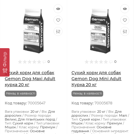
Фiльтр
0
0
Сухий корм для собак
Сухий корм для собак
Gemon Dog Maxi Adult
Gemon Dog Mini Adult
курка 20 кг
Курка 20 кг
Немає в наявності
Немає в наявності
Код товару:
70005647
Код товару:
70005678
Вага упаковки:
20 кг
Вік:
Для
Вага упаковки:
20 кг
Вік:
Для
дорослих
Розмір породи:
дорослих
Розмір породи:
Малі
Великі, Для гігантських порід
Тип:
Сухий корм
Тип упаковки:
Тип:
Сухий корм
Тип упаковки:
Мішок
Клас корму:
Преміум
Мішок
Клас корму:
Преміум
Призначення:
Основне
Призначення:
Основне
годування
Основний інгредієнт: