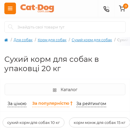
0
Для собак
Корм для собак
Сухий корм для собак
Сухий 
Сухий корм для собак в
упаковці 20 кг
Каталог
За популярністю
За ціною
За рейтингом
сухий корм для собак 10 кг
корм монж для собак 15 кг