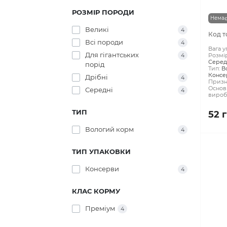
РОЗМІР ПОРОДИ
Немає
Великі
4
Код т
Всі породи
4
Вага у
Для гігантських
4
Розмі
Середн
порід
Тип:
В
Консе
Дрібні
4
Призн
Основн
Середні
4
вироб
ТИП
52 
Вологий корм
4
ТИП УПАКОВКИ
Консерви
4
КЛАС КОРМУ
Преміум
4