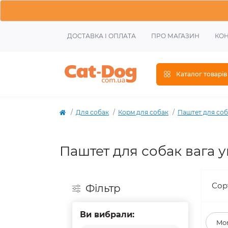
ДОСТАВКА І ОПЛАТА
ПРО МАГАЗИН
КОН
Каталог товарів
Для собак
Корм для собак
Паштет для соб
Паштет для собак вага у
Сор
Фiльтр
Ви вибрали:
Mo