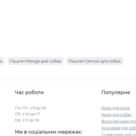
ак
Паштет Monge для собак
Паштет Gemon для собак
Час роботи
Популярне
Пн-Пт: з 9 до 18
Корм для котів
Сб: з 10 до 17
Корм для собак
Нд: з 11 до 16
Вологий корм для
Консерви для соб
Ми в соціальних мережах:
Сухий корм для с