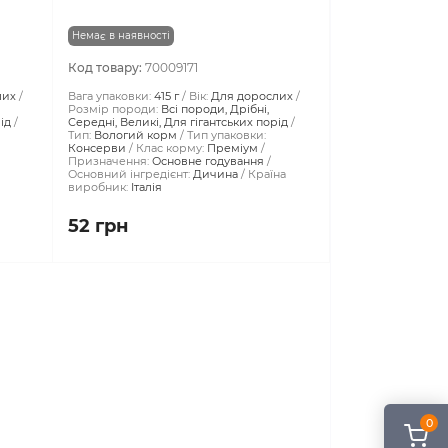
Немає в наявності
Код товару:
70009171
лих
Вага упаковки:
415 г
Вік:
Для дорослих
Розмір породи:
Всі породи, Дрібні,
ід
Середні, Великі, Для гігантських порід
Тип:
Вологий корм
Тип упаковки:
Консерви
Клас корму:
Преміум
Призначення:
Основне годування
Основний інгредієнт:
Дичина
Країна
виробник:
Італія
52 грн
0