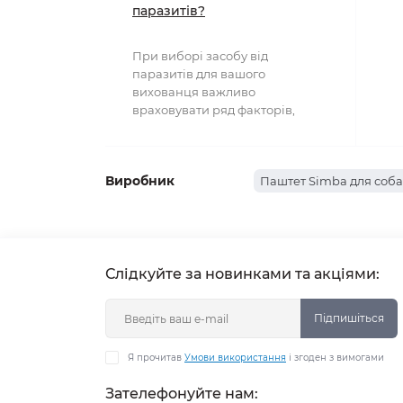
паразитів?
При виборі засобу від
паразитів для вашого
вихованця важливо
враховувати ряд факторів,
включаючи тип паразита, вік та
вагу тварини..
Виробник
Паштет Simba для соб
Слідкуйте за новинками та акціями:
Підпишіться
Я прочитав
Умови використання
і згоден з вимогами
Зателефонуйте нам: