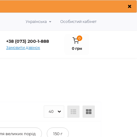
×
Українська
Особистий кабінет
0
+38 (073) 200-1-888
Замовити дзвінок
0 грн
ля великих порід
150 г