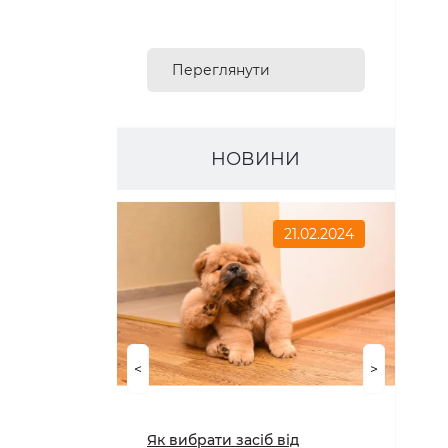
Переглянути
асортимент
НОВИНИ
21.02.2024
<
>
Як вибрати засіб від