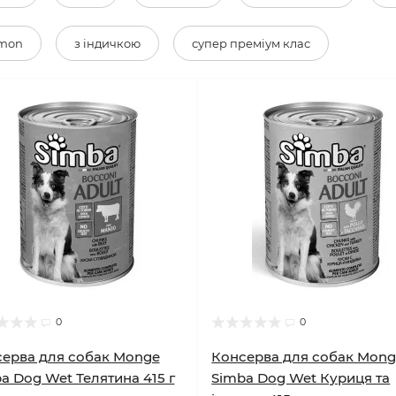
mon
з індичкою
супер преміум клас
0
0
ерва для собак Monge
Консерва для собак Mon
a Dog Wet Телятина 415 г
Simba Dog Wet Куриця та