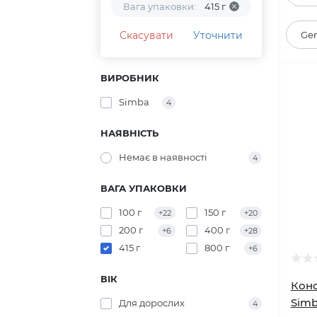
Вага упаковки:
415 г
Скасувати
Уточнити
Ge
ВИРОБНИК
Simba
4
НАЯВНІСТЬ
Немає в наявності
4
ВАГА УПАКОВКИ
100 г
150 г
+22
+20
200 г
400 г
+6
+28
415 г
800 г
+6
ВІК
Конс
Simb
Для дорослих
4