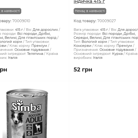
індичка 415 г
 в наявності
Немає в наявності
овару:
70009010
Код товару:
70009027
паковки:
415 г
Вік:
Для дорослих
Вага упаковки:
415 г
Вік:
Для дорос
р породи:
Всі породи, Дрібні,
Розмір породи:
Всі породи, Дрібні,
і, Великі, Для гігантських порід
Середні, Великі, Для гігантських пор
ологий корм
Тип упаковки:
Тип:
Вологий корм
Тип упаковки:
рви
Клас корму:
Преміум
Консерви
Клас корму:
Преміум
ачення:
Основне годування
Призначення:
Основне годування
ий інгредієнт:
Телятина
Країна
Основний інгредієнт:
Курка
Країна
ник:
Італія
виробник:
Італія
грн
52 грн