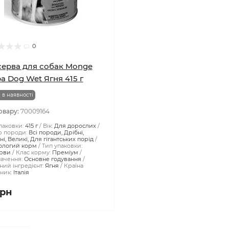
0
ерва для собак Monge
a Dog Wet Ягня 415 г
 в наявності
овару:
70009164
паковки:
415 г
Вік:
Для дорослих
р породи:
Всі породи, Дрібні,
і, Великі, Для гігантських порід
ологий корм
Тип упаковки:
рви
Клас корму:
Преміум
ачення:
Основне годування
ий інгредієнт:
Ягня
Країна
ник:
Італія
грн