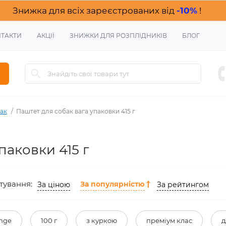
Знижка для всіх зареєстрованих від
-10%
!
ТАКТИ
АКЦІЇ
ЗНИЖКИ ДЛЯ РОЗПЛІДНИКІВ
БЛОГ
ак
Паштет для собак вага упаковки 415 г
паковки 415 г
тування:
За популярністю
За ціною
За рейтингом
nge
100 г
з куркою
преміум клас
д