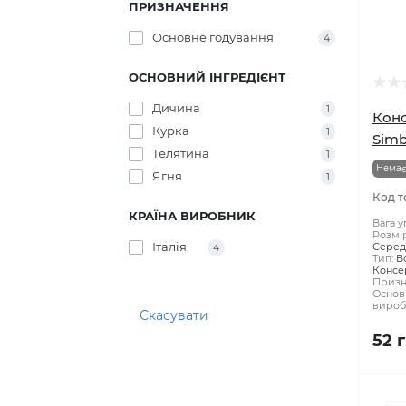
ПРИЗНАЧЕННЯ
Основне годування
4
ОСНОВНИЙ ІНГРЕДІЄНТ
Дичина
1
Конс
Курка
1
Simb
Телятина
1
Немає
Ягня
1
Код т
КРАЇНА ВИРОБНИК
Вага у
Розмі
Італія
Середн
4
Тип:
В
Консе
Призн
Основн
вироб
Скасувати
52 