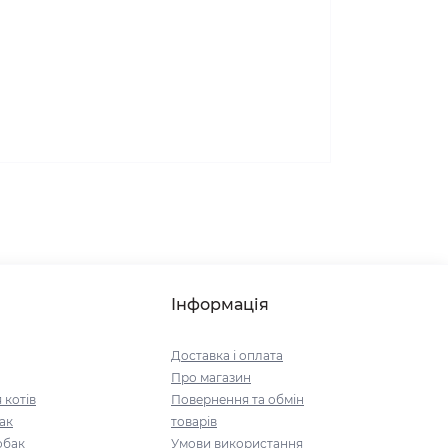
Інформація
Доставка і оплата
Про магазин
 котів
Повернення та обмін
ак
товарів
обак
Умови використання