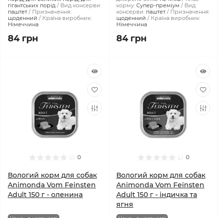
гігантських порід
Вид консерви:
корму:
Супер-преміум
Вид
паштет
Призначення:
консерви:
паштет
Призначення:
щоденний
Країна виробник:
щоденний
Країна виробник:
Німеччина
Німеччина
84 грн
84 грн
0
0
Вологий корм для собак
Вологий корм для собак
Animonda Vom Feinsten
Animonda Vom Feinsten
Adult 150 г - оленина
Adult 150 г - індичка та
ягня