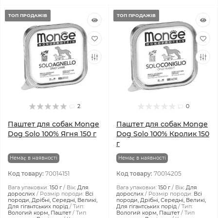
ТОП ПРОДАЖІВ
ТОП ПРОДАЖІВ
2
0
Паштет для собак Monge
Паштет для собак Monge
Dog Solo 100% Ягня 150 г
Dog Solo 100% Кролик 150
г
Немає в наявності
Немає в наявності
Код товару:
70014151
Код товару:
70014205
Вага упаковки:
150 г
Вік:
Для
Вага упаковки:
150 г
Вік:
Для
дорослих
Розмір породи:
Всі
дорослих
Розмір породи:
Всі
породи, Дрібні, Середні, Великі,
породи, Дрібні, Середні, Великі,
Для гігантських порід
Тип:
Для гігантських порід
Тип:
Вологий корм, Паштет
Тип
Вологий корм, Паштет
Тип