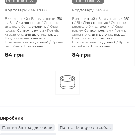
Немає в наявності
Немає в наявності
Код товару:
AM-82660
Код товару:
AM-82611
Вид:
вологий
Вага упаковки:
150
Вид:
вологий
Вага упаковки:
150
г
Вік:
Для дорослих
Основне
г
Вік:
Для дорослих
Основне
джерело білка:
оленина
Клас
джерело білка:
кролик
Клас
корму:
Супер-преміум
Розмір
корму:
Супер-преміум
Розмір
хвостатого:
для дрібних порід
хвостатого:
для дрібних порід
Вид консерви:
паштет
Вид консерви:
паштет
Призначення:
щоденний
Країна
Призначення:
щоденний
Країна
виробник:
Німеччина
виробник:
Німеччина
84 грн
84 грн
Виробник
Паштет Simba для собак
Паштет Monge для собак