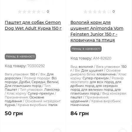
0
0
Паштет для собак Gemon
Вологий корм для
Dog Wet Adult Курка 150 г
цуценят Animonda Vom
Feinsten Junior 150 г -
яловичина та птиця
Немає в наявності
Немає в наявності
Код товару:
AM-82620
Код товару:
70300292
Вид:
вологий
Вага упаковки:
150
г
Вік:
Для цуценят
Основне
Вага упаковки:
150 г
Вік:
Для
джерело білка:
яловичина
Клас
дорослих
Розмір породи:
Всі
корму:
Супер-преміум
Розмір
породи, Дрібні, Середні, Великі,
хвостатого:
для всіх порід, для
Для гігантських порід
Тип:
дрібних порід, для середніх
Паштет
Тип упаковки:
Ламістер
порід, для великих порід, для
Клас корму:
Супер-преміум
гігантських порід
Вид консерви:
Призначення:
Основне
паштет
Призначення:
годування
Основний інгредієнт:
щоденний
Країна виробник:
Курка
Країна виробник:
Італія
Німеччина
50 грн
84 грн