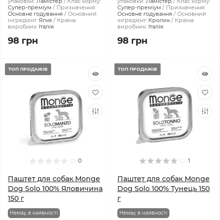
упаковки:
Ламістер
Клас корму:
упаковки:
Ламістер
Клас корму:
Супер-преміум
Призначення:
Супер-преміум
Призначення:
Основне годування
Основний
Основне годування
Основний
інгредієнт:
Ягня
Країна
інгредієнт:
Кролик
Країна
виробник:
Італія
виробник:
Італія
98 грн
98 грн
ТОП ПРОДАЖІВ
ТОП ПРОДАЖІВ
0
1
Паштет для собак Monge
Паштет для собак Monge
Dog Solo 100% Яловичина
Dog Solo 100% Тунeць 150
150 г
г
Немає в наявності
Немає в наявності