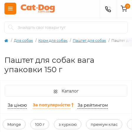
0
Для собак
Корм для собак
Паштет для собак
Паштет для
Паштет для собак вага
упаковки 150 г
Каталог
За популярністю
За ціною
За рейтингом
Monge
100 г
з куркою
преміум клас