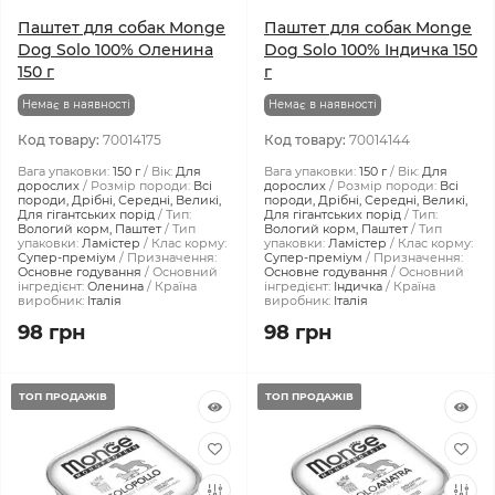
Паштет для собак Monge
Паштет для собак Monge
Dog Solo 100% Оленина
Dog Solo 100% Індичка 150
150 г
г
Немає в наявності
Немає в наявності
Код товару:
70014175
Код товару:
70014144
Вага упаковки:
150 г
Вік:
Для
Вага упаковки:
150 г
Вік:
Для
дорослих
Розмір породи:
Всі
дорослих
Розмір породи:
Всі
породи, Дрібні, Середні, Великі,
породи, Дрібні, Середні, Великі,
Для гігантських порід
Тип:
Для гігантських порід
Тип:
Вологий корм, Паштет
Тип
Вологий корм, Паштет
Тип
упаковки:
Ламістер
Клас корму:
упаковки:
Ламістер
Клас корму:
Супер-преміум
Призначення:
Супер-преміум
Призначення:
Основне годування
Основний
Основне годування
Основний
інгредієнт:
Оленина
Країна
інгредієнт:
Індичка
Країна
виробник:
Італія
виробник:
Італія
98 грн
98 грн
ТОП ПРОДАЖІВ
ТОП ПРОДАЖІВ