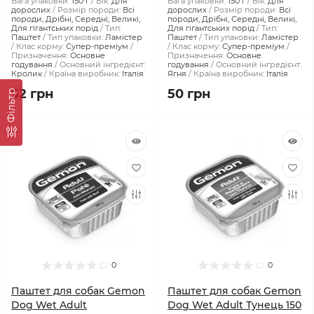
Вага упаковки:
150 г
Вік:
Для
Вага упаковки:
150 г
Вік:
Для
дорослих
Розмір породи:
Всі
дорослих
Розмір породи:
Всі
породи, Дрібні, Середні, Великі,
породи, Дрібні, Середні, Великі,
Для гігантських порід
Тип:
Для гігантських порід
Тип:
Паштет
Тип упаковки:
Ламістер
Паштет
Тип упаковки:
Ламістер
Клас корму:
Супер-преміум
Клас корму:
Супер-преміум
Призначення:
Основне
Призначення:
Основне
годування
Основний інгредієнт:
годування
Основний інгредієнт:
Кролик
Країна виробник:
Італія
Ягня
Країна виробник:
Італія
52 грн
50 грн
Фiльтр
0
0
Паштет для собак Gemon
Паштет для собак Gemon
Dog Wet Adult
Dog Wet Adult Тунeць 150