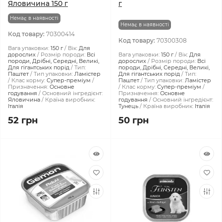
Яловичина 150 г
г
Немає в наявності
Немає в наявності
Код товару:
70300414
Код товару:
70300308
Вага упаковки:
150 г
Вік:
Для
дорослих
Розмір породи:
Всі
Вага упаковки:
150 г
Вік:
Для
породи, Дрібні, Середні, Великі,
дорослих
Розмір породи:
Всі
Для гігантських порід
Тип:
породи, Дрібні, Середні, Великі,
Паштет
Тип упаковки:
Ламістер
Для гігантських порід
Тип:
Клас корму:
Супер-преміум
Паштет
Тип упаковки:
Ламістер
Призначення:
Основне
Клас корму:
Супер-преміум
годування
Основний інгредієнт:
Призначення:
Основне
Яловичина
Країна виробник:
годування
Основний інгредієнт:
Італія
Тунець
Країна виробник:
Італія
52 грн
50 грн