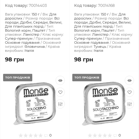
Код товару:
70014403
Код товару:
70014168
Вага упаковки:
150 г
Вік:
Для
Вага упаковки:
150 г
Вік:
Для
дорослих
Розмір породи:
Всі
дорослих
Розмір породи:
Всі
породи, Дрібні, Середні, Великі,
породи, Дрібні, Середні, Великі,
Для гігантських порід
Тип:
Для гігантських порід
Тип:
Вологий корм, Паштет
Тип
Вологий корм, Паштет
Тип
упаковки:
Ламістер
Клас корму:
упаковки:
Ламістер
Клас корму:
Супер-преміум
Призначення:
Супер-преміум
Призначення:
Основне годування
Основний
Основне годування
Основний
інгредієнт:
Яловичина
Країна
інгредієнт:
Тунець
Країна
виробник:
Італія
виробник:
Італія
98 грн
98 грн
ТОП ПРОДАЖІВ
ТОП ПРОДАЖІВ
0
0