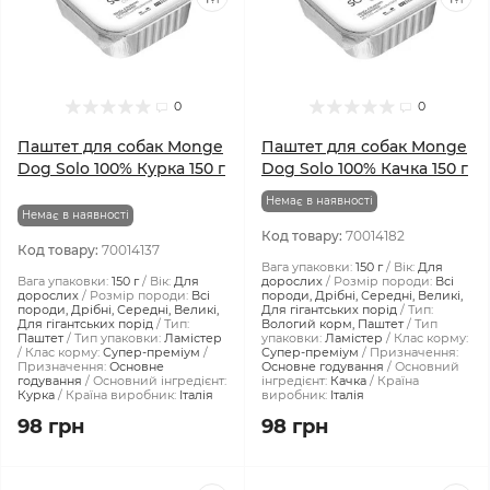
0
0
Паштет для собак Monge
Паштет для собак Monge
Dog Solo 100% Курка 150 г
Dog Solo 100% Качка 150 г
Немає в наявності
Немає в наявності
Код товару:
70014182
Код товару:
70014137
Вага упаковки:
150 г
Вік:
Для
Вага упаковки:
150 г
Вік:
Для
дорослих
Розмір породи:
Всі
дорослих
Розмір породи:
Всі
породи, Дрібні, Середні, Великі,
породи, Дрібні, Середні, Великі,
Для гігантських порід
Тип:
Для гігантських порід
Тип:
Вологий корм, Паштет
Тип
Паштет
Тип упаковки:
Ламістер
упаковки:
Ламістер
Клас корму:
Клас корму:
Супер-преміум
Супер-преміум
Призначення:
Призначення:
Основне
Основне годування
Основний
годування
Основний інгредієнт:
інгредієнт:
Качка
Країна
Курка
Країна виробник:
Італія
виробник:
Італія
98 грн
98 грн