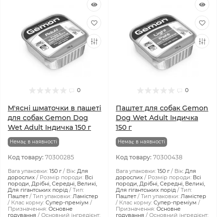
0
0
М'ясні шматочки в пашеті
Паштет для собак Gemon
для собак Gemon Dog
Dog Wet Adult Індичка
Wet Adult Індичка 150 г
150 г
Немає в наявності
Немає в наявності
Код товару:
70300285
Код товару:
70300438
Вага упаковки:
150 г
Вік:
Для
Вага упаковки:
150 г
Вік:
Для
дорослих
Розмір породи:
Всі
дорослих
Розмір породи:
Всі
породи, Дрібні, Середні, Великі,
породи, Дрібні, Середні, Великі,
Для гігантських порід
Тип:
Для гігантських порід
Тип:
Паштет
Тип упаковки:
Ламістер
Паштет
Тип упаковки:
Ламістер
Клас корму:
Супер-преміум
Клас корму:
Супер-преміум
Призначення:
Основне
Призначення:
Основне
годування
Основний інгредієнт:
годування
Основний інгредієнт: