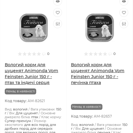
0
0
Вологий корм для
Вологий корм для
цуценят Animonda Vom
цуценят Animonda Vom
Feinsten Junior 150 г -
Feinsten Junior 150 г -
птах та індичі серця
печінка птаха
Немає в наявності
Код товару:
AM-82621
Немає в наявності
Вид:
вологий
Вага упаковки:
150
г
Вік:
Для цуценят
Основне
Код товару:
AM-82657
джерело білка:
птах
Клас корму:
Супер-преміум
Розмір
хвостатого:
для всіх порід, для
Вид:
вологий
Вага упаковки:
150
дрібних порід, для середніх
г
Вік:
Для цуценят
Основне
порід, для великих порід, для
джерело білка:
печінка
Клас