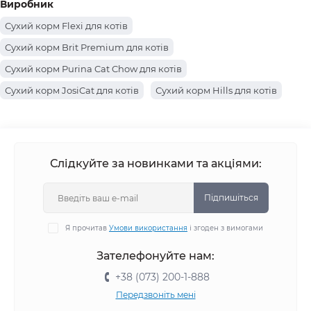
Виробник
Сухий корм Flexi для котів
Сухий корм Brit Premium для котів
Сухий корм Purina Cat Chow для котів
Сухий корм JosiCat для котів
Сухий корм Hills для котів
Сухий корм Farmina для котів
Сухий корм Carnilove для котів
Сухий корм Canina для котів
Сухий корм Farmina Matisse для котів
Слідкуйте за новинками та акціями:
Сухий корм Acana для котів
Сухий корм Optimeal Beauty для котів
Підпишіться
Сухий корм Purina Pro Plan для котів
Я прочитав
Умови використання
і згоден з вимогами
Сухий корм Royal Canin для котів
Зателефонуйте нам:
Сухий корм Club 4 Paws для котів
+38 (073) 200-1-888
Сухий корм Savory для котів
Сухий корм Optimeal для котів
Передзвоніть мені
Сухий корм Brit Care для котів