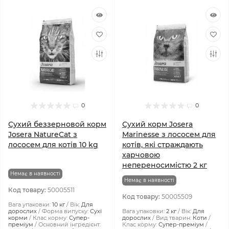
0
0
Сухий беззерновой корм
Сухий корм Josera
Josera NatureCat з
Marinesse з лососем для
лососем для котів 10 kg
котів, які страждають
харчовою
непереносимістю 2 кг
Немає в наявності
Немає в наявності
Код товару:
50005511
Код товару:
50005509
Вага упаковки:
10 кг
Вік:
Для
дорослих
Форма випуску:
Сухі
Вага упаковки:
2 кг
Вік:
Для
корми
Клас корму:
Супер-
дорослих
Вид тварин:
Коти
преміум
Основний інгредієнт:
Клас корму:
Супер-преміум