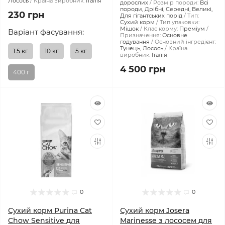
Лосось
Країна виробник:
Італія
дорослих
Розмір породи:
Всі
породи, Дрібні, Середні, Великі,
230 грн
Для гігантських порід
Тип:
Сухий корм
Тип упаковки:
Мішок
Клас корму:
Преміум
Варіант фасування:
Призначення:
Основне
годування
Основний інгредієнт:
Тунець, Лосось
Країна
1.5 кг
10 кг
5 кг
виробник:
Італія
4 500 грн
400 г
0
0
Сухий корм Purina Cat
Сухий корм Josera
Chow Sensitive для
Marinesse з лососем для