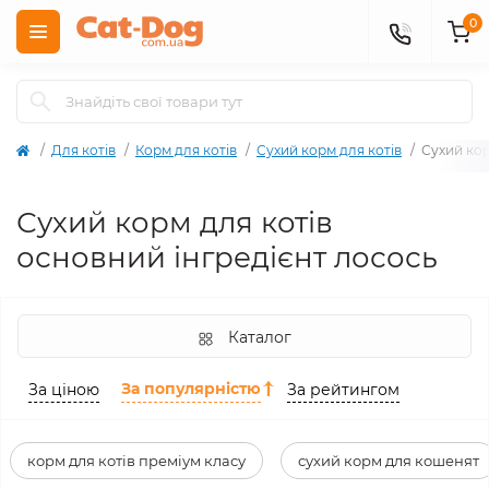
0
Для котів
Корм для котів
Сухий корм для котів
Сухий кор
Сухий корм для котів
основний інгредієнт лосось
Каталог
За популярністю
За ціною
За рейтингом
корм для котів преміум класу
сухий корм для кошенят