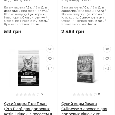
Код товару:
161031
Код товару:
161033
Вага упаковки:
1.5 кг
Вік:
Для
Вага упаковки:
10 кг
Вік:
Для
дорослих
Вид тварин:
Коти
дорослих
Вид тварин:
Коти
Форма випуску:
Сухі корми
Форма випуску:
Сухі корми
Клас корму:
Супер-преміум
Клас корму:
Супер-преміум
Основний інгредієнт:
Лосось
Основний інгредієнт:
Лосось
Країна виробник:
Італія
Країна виробник:
Італія
513 грн
2 483 грн
0
0
Сухий корм Про План
Сухий корм Josera
(Pro Plan) для дорослих
Culinesse з лососем для
котів і кішок із лососем 10
дорослих кішок 2 кг