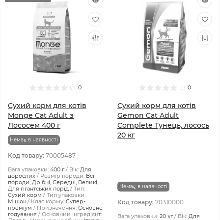
0
0
Сухий корм для котів
Сухий корм для котів
Monge Cat Adult з
Gemon Cat Adult
Лососем 400 г
Complete Тунeць, лосось
20 кг
Немає в наявності
Код товару:
70005487
Вага упаковки:
400 г
Вік:
Для
дорослих
Розмір породи:
Всі
породи, Дрібні, Середні, Великі,
Немає в наявності
Для гігантських порід
Тип:
Сухий корм
Тип упаковки:
Мішок
Клас корму:
Супер-
Код товару:
70310000
преміум
Призначення:
Основне
годування
Основний інгредієнт:
Вага упаковки:
20 кг
Вік:
Для