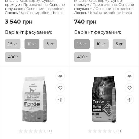
Мішок
Клас корму:
Супер-
Мішок
Клас корму:
Супер-
преміум
Призначення:
Основне
преміум
Призначення:
Основне
годування
Основний інгредієнт:
годування
Основний інгредієнт:
Лосось
Країна виробник:
Італія
Лосось
Країна виробник:
Італія
3 540 грн
740 грн
Варіант фасування:
Варіант фасування:
1.5 кг
10 кг
5 кг
1.5 кг
10 кг
5 кг
400 г
400 г
0
0