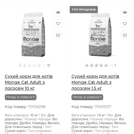
ТОП ПРОДАЖІВ
0
1
Сухий корм для котів
Сухий корм для котів
Monge Cat Adult з
Monge Cat Adult з
лососем 10 кг
лососем 1.5 кг
Немає в наявності
Немає в наявності
Код товару:
70056298
Код товару:
70005517
Вага упаковки:
10 кг
Вік:
Для
Вага упаковки:
1.5 кг
Вік:
Для
дорослих
Розмір породи:
Всі
дорослих
Розмір породи:
Всі
породи, Дрібні, Середні, Великі,
породи, Дрібні, Середні, Великі,
Для гігантських порід
Тип:
Для гігантських порід
Тип:
Сухий корм
Тип упаковки:
Сухий корм
Тип упаковки: