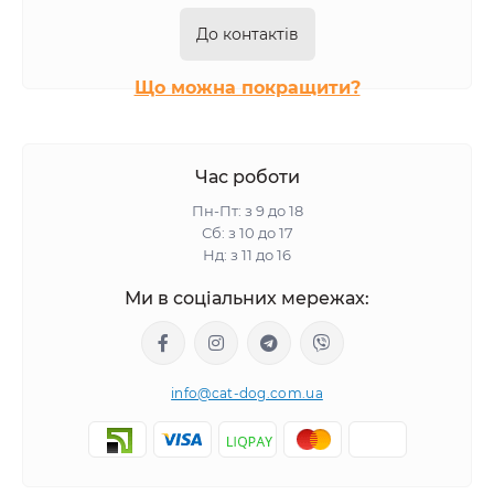
Сухий корм Half&Half для котів
Сухий корм BWild для котів
До контактів
Сухий корм Monge для котів
Сухий корм Gemon для котів
Що можна покращити?
Час роботи
Пн-Пт: з 9 до 18
Сб: з 10 до 17
Нд: з 11 до 16
Ми в соціальних мережах:
info@cat-dog.com.ua