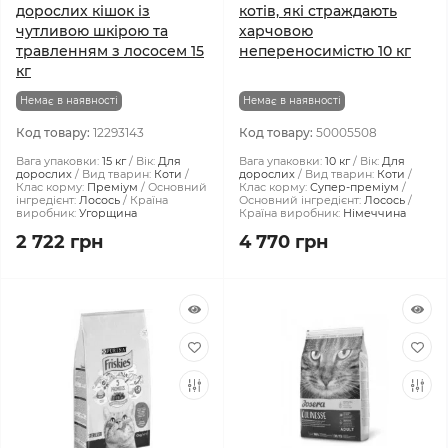
дорослих кішок із
котів, які страждають
чутливою шкірою та
харчовою
травленням з лососем 15
непереносимістю 10 кг
кг
Немає в наявності
Немає в наявності
Код товару:
12293143
Код товару:
50005508
Вага упаковки:
15 кг
Вік:
Для
Вага упаковки:
10 кг
Вік:
Для
дорослих
Вид тварин:
Коти
дорослих
Вид тварин:
Коти
Клас корму:
Преміум
Основний
Клас корму:
Супер-преміум
інгредієнт:
Лосось
Країна
Основний інгредієнт:
Лосось
виробник:
Угорщина
Країна виробник:
Німеччина
2 722 грн
4 770 грн