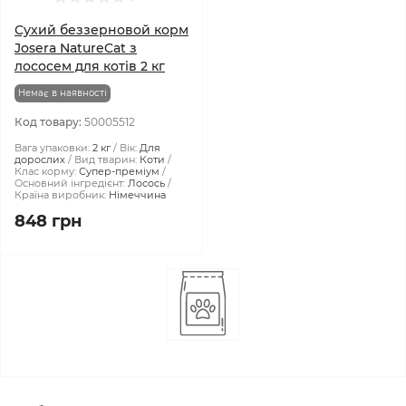
Сухий беззерновой корм
Josera NatureCat з
лососем для котів 2 кг
Немає в наявності
Код товару:
50005512
Вага упаковки:
2 кг
Вік:
Для
дорослих
Вид тварин:
Коти
Клас корму:
Супер-преміум
Основний інгредієнт:
Лосось
Країна виробник:
Німеччина
848 грн