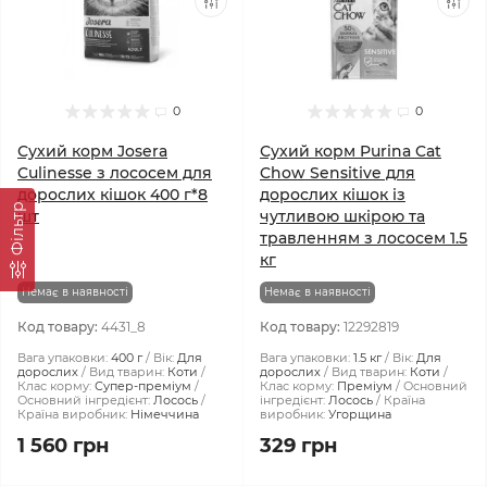
0
0
Сухий корм Josera
Сухий корм Purina Cat
Culinesse з лососем для
Chow Sensitive для
дорослих кішок 400 г*8
дорослих кішок із
Фiльтр
шт
чутливою шкірою та
травленням з лососем 1.5
кг
Немає в наявності
Немає в наявності
Код товару:
4431_8
Код товару:
12292819
Вага упаковки:
400 г
Вік:
Для
Вага упаковки:
1.5 кг
Вік:
Для
дорослих
Вид тварин:
Коти
дорослих
Вид тварин:
Коти
Клас корму:
Супер-преміум
Клас корму:
Преміум
Основний
Основний інгредієнт:
Лосось
інгредієнт:
Лосось
Країна
Країна виробник:
Німеччина
виробник:
Угорщина
1 560 грн
329 грн