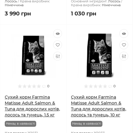
Лосось
Країна виробник:
Основний інгредієнт:
Лосось
Німеччина
Країна виробник:
Німеччина
3 990 грн
1 030 грн
0
0
Сухий корм Farmina
Сухий корм Farmina
Matisse Adult Salmon &
Matisse Adult Salmon &
Tuna для дорослих котів,
Tuna для дорослих котів,
лосось та тунець, 1.5 кг
лосось та тунець, 10 кг
Немає в наявності
Немає в наявності