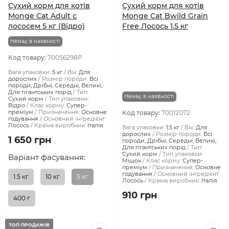
Сухий корм для котів
Сухий корм для котів
Monge Cat Adult с
Monge Cat Bwild Grain
лососем 5 кг (Відро)
Free Лосось 1.5 кг
Немає в наявності
Код товару:
70056298P
Вага упаковки:
5 кг
Вік:
Для
дорослих
Розмір породи:
Всі
породи, Дрібні, Середні, Великі,
Для гігантських порід
Тип:
Немає в наявності
Сухий корм
Тип упаковки:
Відро
Клас корму:
Супер-
преміум
Призначення:
Основне
Код товару:
70012072
годування
Основний інгредієнт:
Лосось
Країна виробник:
Італія
Вага упаковки:
1.5 кг
Вік:
Для
дорослих
Розмір породи:
Всі
1 650 грн
породи, Дрібні, Середні, Великі,
Для гігантських порід
Тип:
Сухий корм
Тип упаковки:
Варіант фасування:
Мішок
Клас корму:
Супер-
преміум
Призначення:
Основне
годування
Основний інгредієнт:
1.5 кг
10 кг
5 кг
Лосось
Країна виробник:
Італія
910 грн
400 г
ТОП ПРОДАЖІВ