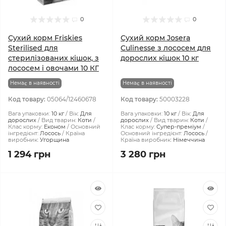
0
0
Сухий корм Friskies
Сухий корм Josera
Sterilised для
Culinesse з лососем для
стерилізованих кішок, з
дорослих кішок 10 кг
лососем і овочами 10 КГ
Немає в наявності
Немає в наявності
Код товару:
05064/12460678
Код товару:
50003228
Вага упаковки:
10 кг
Вік:
Для
Вага упаковки:
10 кг
Вік:
Для
дорослих
Вид тварин:
Коти
дорослих
Вид тварин:
Коти
Клас корму:
Економ
Основний
Клас корму:
Супер-преміум
інгредієнт:
Лосось
Країна
Основний інгредієнт:
Лосось
виробник:
Угорщина
Країна виробник:
Німеччина
1 294 грн
3 280 грн