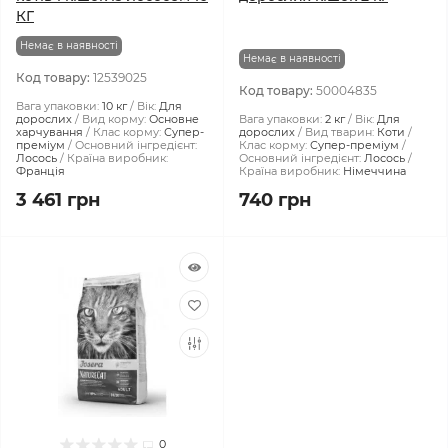
КГ
Немає в наявності
Немає в наявності
Код товару:
12539025
Код товару:
50004835
Вага упаковки:
10 кг
Вік:
Для
дорослих
Вид корму:
Основне
Вага упаковки:
2 кг
Вік:
Для
харчування
Клас корму:
Супер-
дорослих
Вид тварин:
Коти
преміум
Основний інгредієнт:
Клас корму:
Супер-преміум
Лосось
Країна виробник:
Основний інгредієнт:
Лосось
Франція
Країна виробник:
Німеччина
3 461 грн
740 грн
0