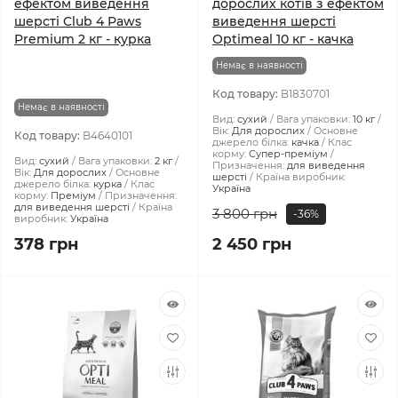
ефектом виведення
дорослих котів з ефектом
шерсті Club 4 Paws
виведення шерсті
Premium 2 кг - курка
Optimeal 10 кг - качка
Немає в наявності
Код товару:
B1830701
Немає в наявності
Вид:
сухий
Вага упаковки:
10 кг
Вік:
Для дорослих
Основне
Код товару:
B4640101
джерело білка:
качка
Клас
корму:
Супер-преміум
Вид:
сухий
Вага упаковки:
2 кг
Призначення:
для виведення
Вік:
Для дорослих
Основне
шерсті
Країна виробник:
джерело білка:
курка
Клас
Україна
корму:
Преміум
Призначення:
для виведення шерсті
Країна
3 800 грн
-36%
виробник:
Україна
378 грн
2 450 грн