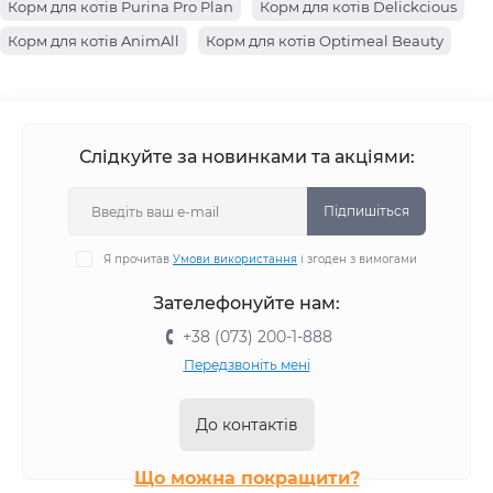
Корм для котів Purina Pro Plan
Корм для котів Delickcious
Корм для котів AnimAll
Корм для котів Optimeal Beauty
Корм для котів Farmina
Корм для котів Hills
Корм для котів Brit Premium
Корм для котів Canina
Корм для котів Josera
Корм для котів Royal Canin
Слідкуйте за новинками та акціями:
Корм для котів Savory
Корм для котів Optimeal
Корм для котів Brit Care
Корм для котів Simba
Підпишіться
Корм для котів BWild
Корм для котів Monge
Я прочитав
Умови використання
і згоден з вимогами
Корм для котів Gemon
Зателефонуйте нам:
+38 (073) 200-1-888
Передзвоніть мені
До контактів
Що можна покращити?