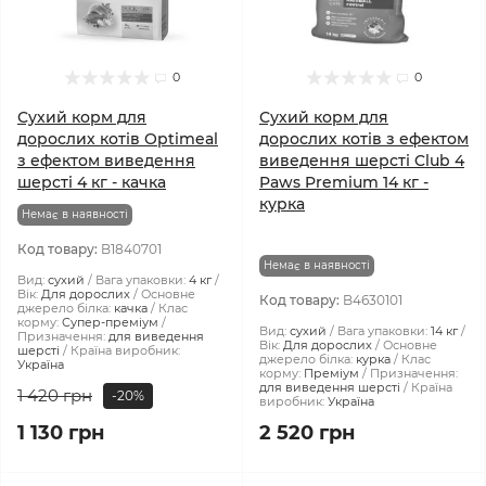
0
0
Сухий корм для
Сухий корм для
дорослих котів Optimeal
дорослих котів з ефектом
з ефектом виведення
виведення шерсті Club 4
шерсті 4 кг - качка
Paws Premium 14 кг -
курка
Немає в наявності
Код товару:
B1840701
Немає в наявності
Вид:
сухий
Вага упаковки:
4 кг
Вік:
Для дорослих
Основне
Код товару:
B4630101
джерело білка:
качка
Клас
корму:
Супер-преміум
Вид:
сухий
Вага упаковки:
14 кг
Призначення:
для виведення
Вік:
Для дорослих
Основне
шерсті
Країна виробник:
джерело білка:
курка
Клас
Україна
корму:
Преміум
Призначення:
для виведення шерсті
Країна
1 420 грн
-20%
виробник:
Україна
1 130 грн
2 520 грн