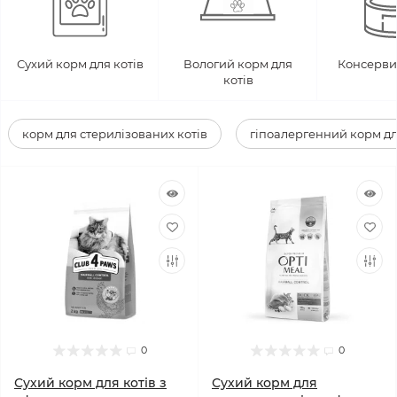
Сухий корм для котів
Вологий корм для
Консерви 
котів
корм для стерилізованих котів
гіпоалергенний корм дл
0
0
Сухий корм для котів з
Сухий корм для