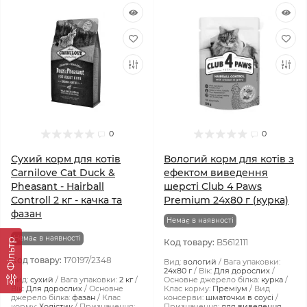
0
0
Сухий корм для котів
Вологий корм для котів з
Carnilove Cat Duck &
ефектом виведення
Pheasant - Hairball
шерсті Club 4 Paws
Controll 2 кг - качка та
Premium 24x80 г (курка)
фазан
Немає в наявності
Немає в наявності
Фiльтр
Код товару:
B5612111
Код товару:
170197/2348
Вид:
вологий
Вага упаковки:
24x80 г
Вік:
Для дорослих
Вид:
сухий
Вага упаковки:
2 кг
Основне джерело білка:
курка
Вік:
Для дорослих
Основне
Клас корму:
Преміум
Вид
джерело білка:
фазан
Клас
консерви:
шматочки в соусі
корму:
Холістик
Призначення:
Призначення:
для виведення