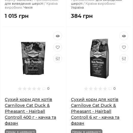
для виведення шерсті
Країна
шерсті
Країна виробник:
виробник:
Чехія
Україна
1 015 грн
384 грн
0
0
Сухий корм для котів
Сухий корм для котів
Carnilove Cat Duck &
Carnilove Cat Duck &
Pheasant - Hairball
Pheasant - Hairball
Controll 400 г - качка та
Controll 6 кг - качка та
фазан
фазан
Немає в наявності
Немає в наявності