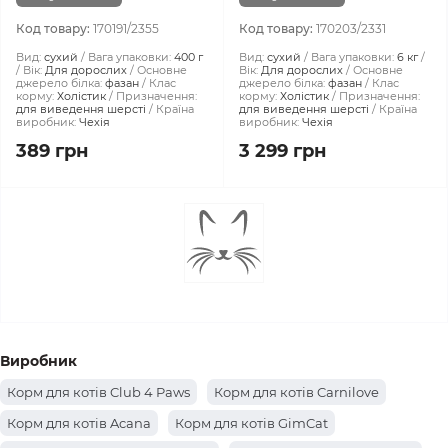
Код товару:
170191/2355
Код товару:
170203/2331
Вид:
сухий
Вага упаковки:
400 г
Вид:
сухий
Вага упаковки:
6 кг
Вік:
Для дорослих
Основне
Вік:
Для дорослих
Основне
джерело білка:
фазан
Клас
джерело білка:
фазан
Клас
корму:
Холістик
Призначення:
корму:
Холістик
Призначення:
для виведення шерсті
Країна
для виведення шерсті
Країна
виробник:
Чехія
виробник:
Чехія
389 грн
3 299 грн
Виробник
Корм для котів Club 4 Paws
Корм для котів Carnilove
Корм для котів Acana
Корм для котів GimCat