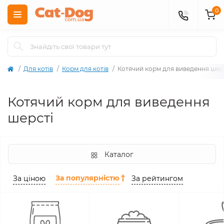
0
Для котів
Корм для котів
Котячий корм для виведення шер
Котячий корм для виведення
шерсті
Каталог
За популярністю
За ціною
За рейтингом