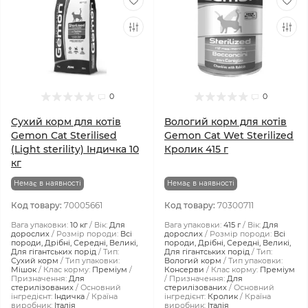
0
0
Сухий корм для котів
Вологий корм для котів
Gemon Cat Sterilised
Gemon Cat Wet Sterilized
(Light sterility) Індичка 10
Кролик 415 г
кг
Немає в наявності
Немає в наявності
Код товару:
70005661
Код товару:
70300711
Вага упаковки:
10 кг
Вік:
Для
Вага упаковки:
415 г
Вік:
Для
дорослих
Розмір породи:
Всі
дорослих
Розмір породи:
Всі
породи, Дрібні, Середні, Великі,
породи, Дрібні, Середні, Великі,
Для гігантських порід
Тип:
Для гігантських порід
Тип:
Сухий корм
Тип упаковки:
Вологий корм
Тип упаковки:
Мішок
Клас корму:
Преміум
Консерви
Клас корму:
Преміум
Призначення:
Для
Призначення:
Для
стерилізованих
Основний
стерилізованих
Основний
інгредієнт:
Індичка
Країна
інгредієнт:
Кролик
Країна
виробник:
Італія
виробник:
Італія