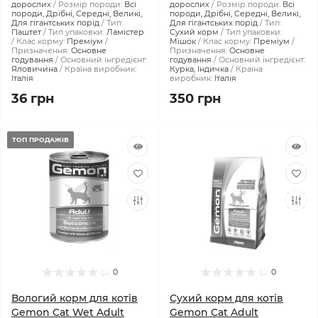
дорослих
Розмір породи:
Всі
дорослих
Розмір породи:
Всі
породи, Дрібні, Середні, Великі,
породи, Дрібні, Середні, Великі,
Для гігантських порід
Тип:
Для гігантських порід
Тип:
Паштет
Тип упаковки:
Ламістер
Сухий корм
Тип упаковки:
Клас корму:
Преміум
Мішок
Клас корму:
Преміум
Призначення:
Основне
Призначення:
Основне
годування
Основний інгредієнт:
годування
Основний інгредієнт:
Яловичина
Країна виробник:
Курка, Індичка
Країна
Італія
виробник:
Італія
36 грн
350 грн
ТОП ПРОДАЖІВ
0
0
Вологий корм для котів
Сухий корм для котів
Gemon Cat Wet Adult
Gemon Cat Adult