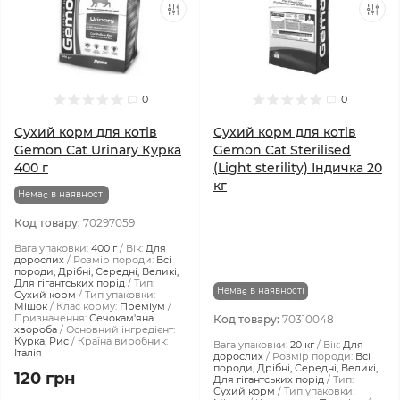
0
0
Сухий корм для котів
Сухий корм для котів
Gemon Cat Urinary Курка
Gemon Cat Sterilised
400 г
(Light sterility) Індичка 20
кг
Немає в наявності
Код товару:
70297059
Вага упаковки:
400 г
Вік:
Для
дорослих
Розмір породи:
Всі
породи, Дрібні, Середні, Великі,
Для гігантських порід
Тип:
Немає в наявності
Сухий корм
Тип упаковки:
Мішок
Клас корму:
Преміум
Призначення:
Сечокам'яна
Код товару:
70310048
хвороба
Основний інгредієнт:
Курка, Рис
Країна виробник:
Вага упаковки:
20 кг
Вік:
Для
Італія
дорослих
Розмір породи:
Всі
породи, Дрібні, Середні, Великі,
120 грн
Для гігантських порід
Тип:
Сухий корм
Тип упаковки: