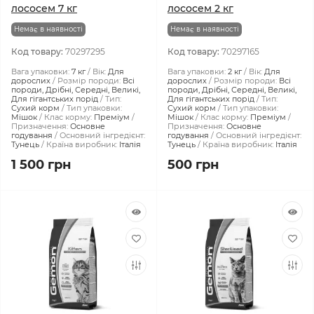
лососем 7 кг
лососем 2 кг
Немає в наявності
Немає в наявності
Код товару:
70297295
Код товару:
70297165
Вага упаковки:
7 кг
Вік:
Для
Вага упаковки:
2 кг
Вік:
Для
дорослих
Розмір породи:
Всі
дорослих
Розмір породи:
Всі
породи, Дрібні, Середні, Великі,
породи, Дрібні, Середні, Великі,
Для гігантських порід
Тип:
Для гігантських порід
Тип:
Сухий корм
Тип упаковки:
Сухий корм
Тип упаковки:
Мішок
Клас корму:
Преміум
Мішок
Клас корму:
Преміум
Призначення:
Основне
Призначення:
Основне
годування
Основний інгредієнт:
годування
Основний інгредієнт:
Тунець
Країна виробник:
Італія
Тунець
Країна виробник:
Італія
1 500 грн
500 грн