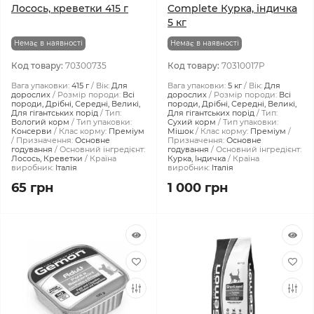
Лосось, креветки 415 г
Complete Курка, індичка
5 кг
Немає в наявності
Немає в наявності
Код товару:
70300735
Код товару:
70310017P
Вага упаковки:
415 г
Вік:
Для
Вага упаковки:
5 кг
Вік:
Для
дорослих
Розмір породи:
Всі
дорослих
Розмір породи:
Всі
породи, Дрібні, Середні, Великі,
породи, Дрібні, Середні, Великі,
Для гігантських порід
Тип:
Для гігантських порід
Тип:
Вологий корм
Тип упаковки:
Сухий корм
Тип упаковки:
Консерви
Клас корму:
Преміум
Мішок
Клас корму:
Преміум
Призначення:
Основне
Призначення:
Основне
годування
Основний інгредієнт:
годування
Основний інгредієнт:
Лосось, Креветки
Країна
Курка, Індичка
Країна
виробник:
Італія
виробник:
Італія
65 грн
1 000 грн