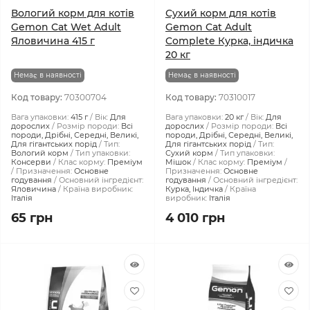
Вологий корм для котів
Сухий корм для котів
Gemon Cat Wet Adult
Gemon Cat Adult
Яловичина 415 г
Complete Курка, індичка
20 кг
Немає в наявності
Немає в наявності
Код товару:
70300704
Код товару:
70310017
Вага упаковки:
415 г
Вік:
Для
Вага упаковки:
20 кг
Вік:
Для
дорослих
Розмір породи:
Всі
дорослих
Розмір породи:
Всі
породи, Дрібні, Середні, Великі,
породи, Дрібні, Середні, Великі,
Для гігантських порід
Тип:
Для гігантських порід
Тип:
Вологий корм
Тип упаковки:
Сухий корм
Тип упаковки:
Консерви
Клас корму:
Преміум
Мішок
Клас корму:
Преміум
Призначення:
Основне
Призначення:
Основне
годування
Основний інгредієнт:
годування
Основний інгредієнт:
Яловичина
Країна виробник:
Курка, Індичка
Країна
Італія
виробник:
Італія
65 грн
4 010 грн