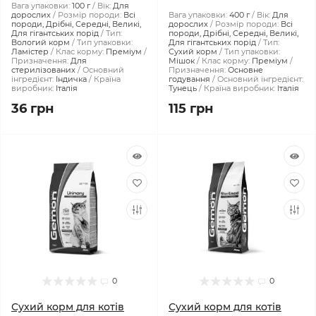
Вага упаковки:
100 г
Вік:
Для
дорослих
Розмір породи:
Всі
Вага упаковки:
400 г
Вік:
Для
породи, Дрібні, Середні, Великі,
дорослих
Розмір породи:
Всі
Для гігантських порід
Тип:
породи, Дрібні, Середні, Великі,
Вологий корм
Тип упаковки:
Для гігантських порід
Тип:
Ламістер
Клас корму:
Преміум
Сухий корм
Тип упаковки:
Призначення:
Для
Мішок
Клас корму:
Преміум
стерилізованих
Основний
Призначення:
Основне
інгредієнт:
Індичка
Країна
годування
Основний інгредієнт:
виробник:
Італія
Тунець
Країна виробник:
Італія
36 грн
115 грн
0
0
Сухий корм для котів
Сухий корм для котів