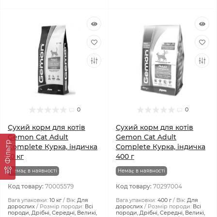
0
0
Сухий корм для котів
Сухий корм для котів
Gemon Cat Adult
Gemon Cat Adult
Фiльтр
Complete Курка, індичка
Complete Курка, індичка
10 кг
400 г
Немає в наявності
Немає в наявності
Код товару:
70005579
Код товару:
70297004
Вага упаковки:
10 кг
Вік:
Для
Вага упаковки:
400 г
Вік:
Для
дорослих
Розмір породи:
Всі
дорослих
Розмір породи:
Всі
породи, Дрібні, Середні, Великі,
породи, Дрібні, Середні, Великі,