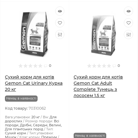
0
0
Сухий корм для котів
Сухий корм для котів
Gemon Cat Urinary Курка
Gemon Cat Adult
20 кг
Complete Тунeць з
лососем 1.5 кг
Немає в наявності
Код товару:
70310062
Вага упаковки:
20 кг
Вік:
Для
дорослих
Розмір породи:
Всі
породи, Дрібні, Середні, Великі,
Для гігантських порід
Тип:
Сухий корм
Тип упаковки:
Немає в наявності
Мішок
Клас корму:
Преміум