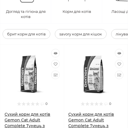
Догляд та гігієна для
Корм для котів
Ласощі д
котів
брит корм для котів
savory корм для кішок
лікув
0
0
Сухий корм для котів
Сухий корм для котів
Gemon Cat Adult
Gemon Cat Adult
Complete Тунeць з
Complete Тунeць з