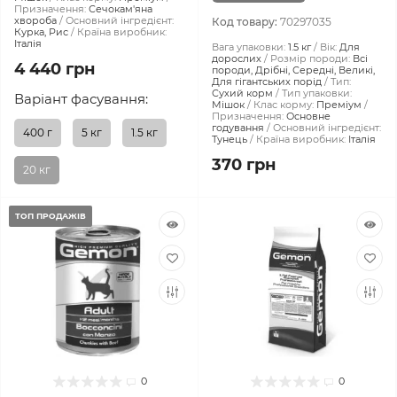
Призначення:
Сечокам'яна
хвороба
Основний інгредієнт:
Код товару:
70297035
Курка, Рис
Країна виробник:
Італія
Вага упаковки:
1.5 кг
Вік:
Для
дорослих
Розмір породи:
Всі
4 440 грн
породи, Дрібні, Середні, Великі,
Для гігантських порід
Тип:
Сухий корм
Тип упаковки:
Варіант фасування:
Мішок
Клас корму:
Преміум
Призначення:
Основне
годування
Основний інгредієнт:
400 г
5 кг
1.5 кг
Тунець
Країна виробник:
Італія
370 грн
20 кг
ТОП ПРОДАЖІВ
0
0