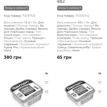
415 г
Немає в наявності
Немає в наявності
Код товару:
70297103
Код товару:
70300742
Вага упаковки:
1.5 кг
Вік:
Для
Вага упаковки:
415 г
Вік:
Для
кошенят
Розмір породи:
Всі
дорослих
Розмір породи:
Всі
породи, Дрібні, Середні, Великі,
породи, Дрібні, Середні, Великі,
Для гігантських порід
Тип:
Для гігантських порід
Тип:
Сухий корм
Тип упаковки:
Вологий корм
Тип упаковки:
Мішок
Клас корму:
Преміум
Консерви
Клас корму:
Преміум
Призначення:
Основне
Призначення:
Основне
годування
Основний інгредієнт:
годування
Основний інгредієнт:
Курка, Рис
Країна виробник:
Тунeць, Океанічна риба
Країна
Італія
виробник:
Італія
380 грн
65 грн