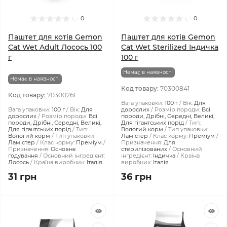
0
0
Паштет для котів Gemon
Паштет для котів Gemon
Cat Wet Adult Лосось 100
Cat Wet Sterilized Індичка
г
100 г
Немає в наявності
Немає в наявності
Код товару:
70300841
Код товару:
70300261
Вага упаковки:
100 г
Вік:
Для
Вага упаковки:
100 г
Вік:
Для
дорослих
Розмір породи:
Всі
дорослих
Розмір породи:
Всі
породи, Дрібні, Середні, Великі,
породи, Дрібні, Середні, Великі,
Для гігантських порід
Тип:
Для гігантських порід
Тип:
Вологий корм
Тип упаковки:
Вологий корм
Тип упаковки:
Ламістер
Клас корму:
Преміум
Ламістер
Клас корму:
Преміум
Призначення:
Для
Призначення:
Основне
стерилізованих
Основний
годування
Основний інгредієнт:
інгредієнт:
Індичка
Країна
Лосось
Країна виробник:
Італія
виробник:
Італія
31 грн
36 грн