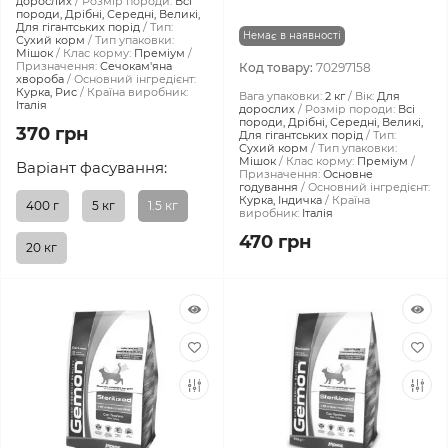
дорослих
Розмір породи:
Всі
породи, Дрібні, Середні, Великі,
Для гігантських порід
Тип:
Немає в наявності
Сухий корм
Тип упаковки:
Мішок
Клас корму:
Преміум
Призначення:
Сечокам'яна
Код товару:
70297158
хвороба
Основний інгредієнт:
Курка, Рис
Країна виробник:
Вага упаковки:
2 кг
Вік:
Для
Італія
дорослих
Розмір породи:
Всі
породи, Дрібні, Середні, Великі,
370 грн
Для гігантських порід
Тип:
Сухий корм
Тип упаковки:
Мішок
Клас корму:
Преміум
Варіант фасування:
Призначення:
Основне
годування
Основний інгредієнт:
Курка, Індичка
Країна
400 г
5 кг
1.5 кг
виробник:
Італія
470 грн
20 кг