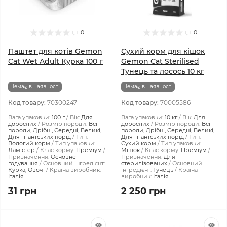
0
0
Паштет для котів Gemon
Сухий корм для кішок
Cat Wet Adult Курка 100 г
Gemon Cat Sterilised
Тунець та лосось 10 кг
Немає в наявності
Немає в наявності
Код товару:
70300247
Код товару:
70005586
Вага упаковки:
100 г
Вік:
Для
Вага упаковки:
10 кг
Вік:
Для
дорослих
Розмір породи:
Всі
дорослих
Розмір породи:
Всі
породи, Дрібні, Середні, Великі,
породи, Дрібні, Середні, Великі,
Для гігантських порід
Тип:
Для гігантських порід
Тип:
Вологий корм
Тип упаковки:
Сухий корм
Тип упаковки:
Ламістер
Клас корму:
Преміум
Мішок
Клас корму:
Преміум
Призначення:
Основне
Призначення:
Для
годування
Основний інгредієнт:
стерилізованих
Основний
Курка, Овочі
Країна виробник:
інгредієнт:
Тунець
Країна
Італія
виробник:
Італія
31 грн
2 250 грн