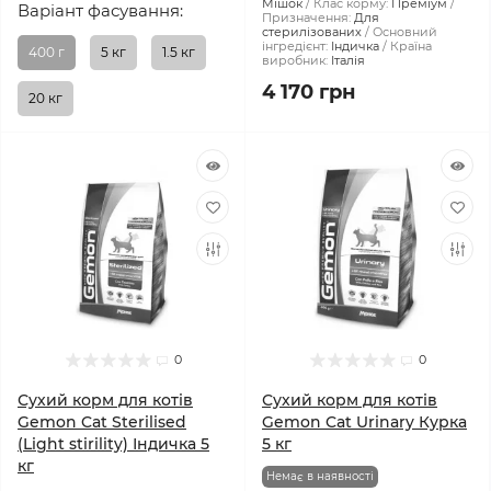
Мішок
Клас корму:
Преміум
Варіант фасування:
Призначення:
Для
стерилізованих
Основний
інгредієнт:
Індичка
Країна
400 г
5 кг
1.5 кг
виробник:
Італія
4 170 грн
20 кг
0
0
Сухий корм для котів
Сухий корм для котів
Gemon Cat Sterilised
Gemon Cat Urinary Курка
(Light stirility) Індичка 5
5 кг
кг
Немає в наявності