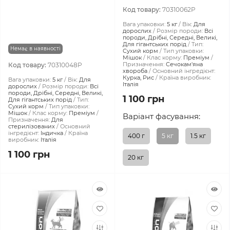
Код товару:
70310062P
Вага упаковки:
5 кг
Вік:
Для
дорослих
Розмір породи:
Всі
породи, Дрібні, Середні, Великі,
Для гігантських порід
Тип:
Немає в наявності
Сухий корм
Тип упаковки:
Мішок
Клас корму:
Преміум
Призначення:
Сечокам'яна
Код товару:
70310048P
хвороба
Основний інгредієнт:
Курка, Рис
Країна виробник:
Вага упаковки:
5 кг
Вік:
Для
Італія
дорослих
Розмір породи:
Всі
породи, Дрібні, Середні, Великі,
1 100 грн
Для гігантських порід
Тип:
Сухий корм
Тип упаковки:
Мішок
Клас корму:
Преміум
Варіант фасування:
Призначення:
Для
стерилізованих
Основний
інгредієнт:
Індичка
Країна
400 г
5 кг
1.5 кг
виробник:
Італія
1 100 грн
20 кг