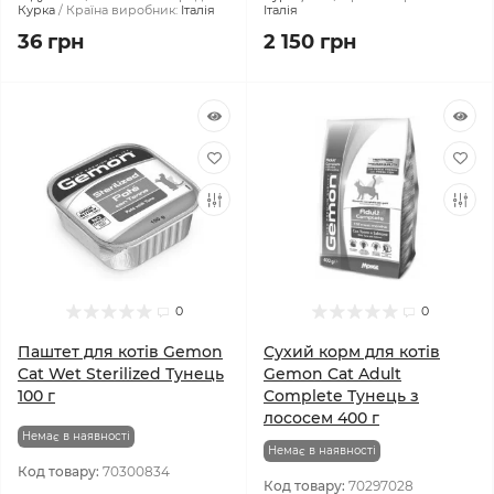
Курка
Країна виробник:
Італія
Італія
36 грн
2 150 грн
0
0
Паштет для котів Gemon
Сухий корм для котів
Cat Wet Sterilized Тунeць
Gemon Cat Adult
100 г
Complete Тунeць з
лососем 400 г
Немає в наявності
Немає в наявності
Код товару:
70300834
Код товару:
70297028