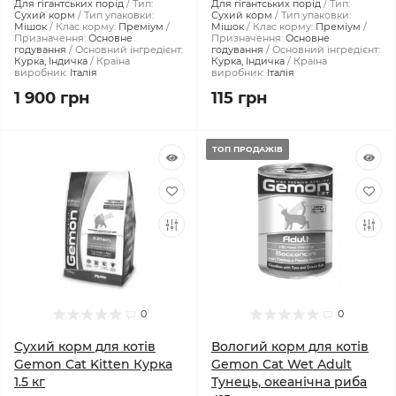
Для гігантських порід
Тип:
Для гігантських порід
Тип:
Сухий корм
Тип упаковки:
Сухий корм
Тип упаковки:
Мішок
Клас корму:
Преміум
Мішок
Клас корму:
Преміум
Призначення:
Основне
Призначення:
Основне
годування
Основний інгредієнт:
годування
Основний інгредієнт:
Курка, Індичка
Країна
Курка, Індичка
Країна
виробник:
Італія
виробник:
Італія
1 900 грн
115 грн
ТОП ПРОДАЖІВ
0
0
Сухий корм для котів
Вологий корм для котів
Gemon Cat Kitten Курка
Gemon Cat Wet Adult
1.5 кг
Тунeць, океанічна риба