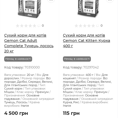
0
0
Сухий корм для котів
Сухий корм для котів
Gemon Cat Adult
Gemon Cat Kitten Курка
Complete Тунeць, лосось
400 г
20 кг
Немає в наявності
Немає в наявності
Код товару:
70310000
Код товару:
70297042
Вага упаковки:
20 кг
Вік:
Для
Вага упаковки:
400 г
Вік:
Для
дорослих
Розмір породи:
Всі
кошенят
Розмір породи:
Всі
породи, Дрібні, Середні, Великі,
породи, Дрібні, Середні, Великі,
Для гігантських порід
Тип:
Для гігантських порід
Тип:
Сухий корм
Тип упаковки:
Сухий корм
Тип упаковки:
Мішок
Клас корму:
Преміум
Мішок
Клас корму:
Преміум
Призначення:
Основне
Призначення:
Основне
годування
Основний інгредієнт:
годування
Основний інгредієнт:
Тунець, Лосось
Країна
Курка, Рис
Країна виробник:
виробник:
Італія
Італія
4 500 грн
115 грн