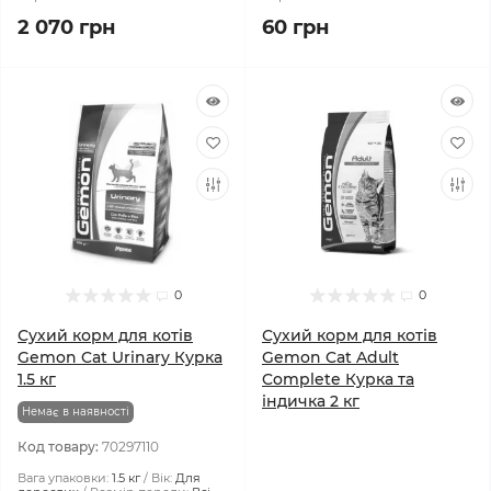
2 070 грн
60 грн
0
0
Сухий корм для котів
Сухий корм для котів
Gemon Cat Urinary Курка
Gemon Cat Adult
1.5 кг
Complete Курка та
індичка 2 кг
Немає в наявності
Код товару:
70297110
Вага упаковки:
1.5 кг
Вік:
Для