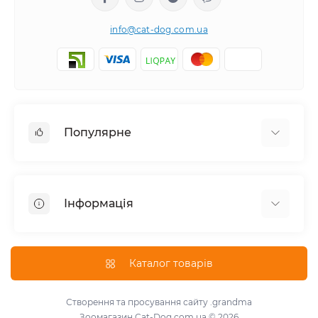
info@cat-dog.com.ua
Популярне
Корм для котів
Корм для собак
Інформація
Вологий корм для котів
Консерви для собак
Доставка і оплата
Сухий корм для собак
Про магазин
Каталог товарів
Сухий корм для котів
Повернення та обмін товарів
Консерви для котів
Умови використання
Створення та просування сайту
.grandma
Паштет для собак
Зоомагазин Cat-Dog.com.ua © 2026