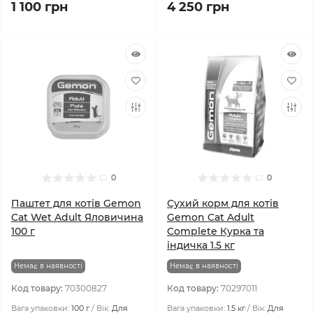
1 100 грн
4 250 грн
0
0
Паштет для котів Gemon
Сухий корм для котів
Cat Wet Adult Яловичина
Gemon Cat Adult
100 г
Complete Курка та
індичка 1.5 кг
Немає в наявності
Немає в наявності
Код товару:
70300827
Код товару:
70297011
Вага упаковки:
100 г
Вік:
Для
Вага упаковки:
1.5 кг
Вік:
Для