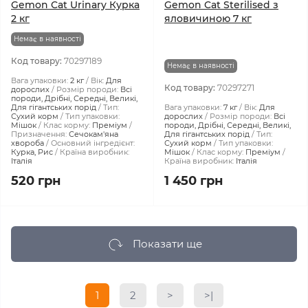
Gemon Cat Urinary Курка
Gemon Cat Sterilised з
2 кг
яловичиною 7 кг
Немає в наявності
Код товару:
70297189
Немає в наявності
Вага упаковки:
2 кг
Вік:
Для
Код товару:
70297271
дорослих
Розмір породи:
Всі
породи, Дрібні, Середні, Великі,
Для гігантських порід
Тип:
Вага упаковки:
7 кг
Вік:
Для
Сухий корм
Тип упаковки:
дорослих
Розмір породи:
Всі
Мішок
Клас корму:
Преміум
породи, Дрібні, Середні, Великі,
Призначення:
Сечокам'яна
Для гігантських порід
Тип:
хвороба
Основний інгредієнт:
Сухий корм
Тип упаковки:
Курка, Рис
Країна виробник:
Мішок
Клас корму:
Преміум
Італія
Країна виробник:
Італія
520 грн
1 450 грн
Показати ще
1
2
>
>|