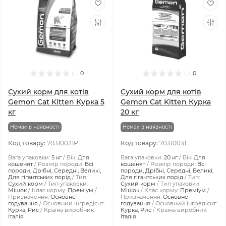
0
0
Сухий корм для котів
Сухий корм для котів
Gemon Cat Kitten Курка 5
Gemon Cat Kitten Курка
кг
20 кг
Немає в наявності
Немає в наявності
Код товару:
70310031P
Код товару:
70310031
Вага упаковки:
5 кг
Вік:
Для
Вага упаковки:
20 кг
Вік:
Для
кошенят
Розмір породи:
Всі
кошенят
Розмір породи:
Всі
породи, Дрібні, Середні, Великі,
породи, Дрібні, Середні, Великі,
Для гігантських порід
Тип:
Для гігантських порід
Тип:
Сухий корм
Тип упаковки:
Сухий корм
Тип упаковки:
Мішок
Клас корму:
Преміум
Мішок
Клас корму:
Преміум
Призначення:
Основне
Призначення:
Основне
годування
Основний інгредієнт:
годування
Основний інгредієнт:
Курка, Рис
Країна виробник:
Курка, Рис
Країна виробник:
Італія
Італія