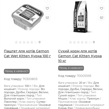
0
0
Паштет для котів Gemon
Сухий корм для котів
Cat Wet Kitten Курка 100 г
Gemon Cat Kitten Курка
10 кг
Немає в наявності
Немає в наявності
Код товару:
70005593
Код товару:
70300803
Вага упаковки:
20 кг
Вік:
Для
Вага упаковки:
100 г
Вік:
Для
кошенят
Розмір породи:
Всі
кошенят
Розмір породи:
Всі
породи, Дрібні, Середні, Великі,
породи, Дрібні, Середні, Великі,
Для гігантських порід
Тип:
Для гігантських порід
Тип:
Сухий корм
Тип упаковки:
Вологий корм
Тип упаковки:
Мішок
Клас корму:
Преміум
Ламістер
Клас корму:
Супер-
Призначення:
Основне
преміум
Призначення:
Основне
годування
Основний інгредієнт:
годування
Основний інгредієнт:
Курка, Рис
Країна виробник: