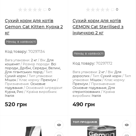
0
0
Сухий корм для котів
Сухий корм для котів
Gemon Cat Kitten Курка 2
GEMON Cat Sterilised з
кг
індичкою 2 кг
Немає в наявності
Код товару:
70297134
Немає в наявності
Вага упаковки:
2 кг
Вік:
Для
Код товару:
70297172
кошенят
Розмір породи:
Всі
породи, Дрібні, Середні, Великі,
Для гігантських порід
Тип:
Вага упаковки:
2 кг
Вік:
Для
Сухий корм
Тип упаковки:
дорослих
Тип:
Сухий корм
Тип
Мішок
Клас корму:
Преміум
упаковки:
Мішок
Клас корму:
Призначення:
Основне
Преміум
Призначення:
годування
Основний інгредієнт:
Основне годування, Для
Курка, Рис
Країна виробник:
стерилізованих
Країна
Італія
виробник:
Італія
520 грн
490 грн
ТОП ПРОДАЖІВ