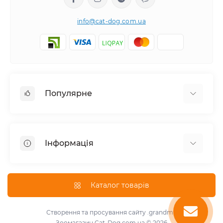
info@cat-dog.com.ua
Популярне
Корм для котів
Корм для собак
Інформація
Вологий корм для котів
Консерви для собак
Доставка і оплата
Сухий корм для собак
Про магазин
Каталог товарів
Сухий корм для котів
Повернення та обмін товарів
Консерви для котів
Умови використання
Створення та просування сайту
.grandma
Паштет для собак
Зоомагазин Cat-Dog.com.ua © 2026