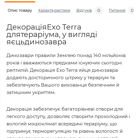
0
0
Опис товару
Характеристики
Відгуків
Питання
ДекораціяExo Terra
длятераріума, у вигляді
яєцьдинозавра
Динозаври правили Землею понад 140 мільйонів
років і вважаються предками існуючих сьогодні
рептилій. Декорація Exo Terra яйця динозавра
додають доісторичного штриху у тераріум та
забезпечують Вашого вихованця безпечним й
затишним укриттям.
Декорація забезпечує багаторівневі отвори для
легкого доступу, дозволяє створити прохолодний і
вологий мікроклімат всередині тераріуму, що
підтримує терморегуляцію та рівень вологості й