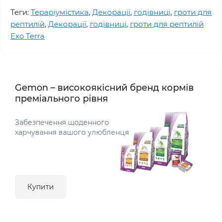
Теги:
Тераріумістика
,
Декорації
,
годівниці
,
гроти для
рептилій
,
Декорації
,
годівниці
,
гроти для рептилій
Exo Terra
Gemon – високоякісний бренд кормів
преміального рівня
Забезпечення щоденного
харчування вашого улюбленця
Купити