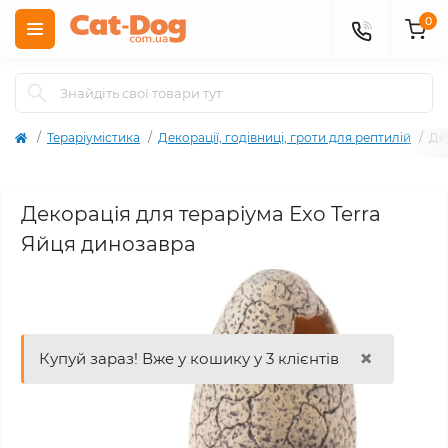
0
Тераріумістика
Декорації, годівниці, гроти для рептилій
Де
Декорація для тераріума Exo Terra
Яйця динозавра
×
Купуй зараз! Вже у кошику у 3 клієнтів