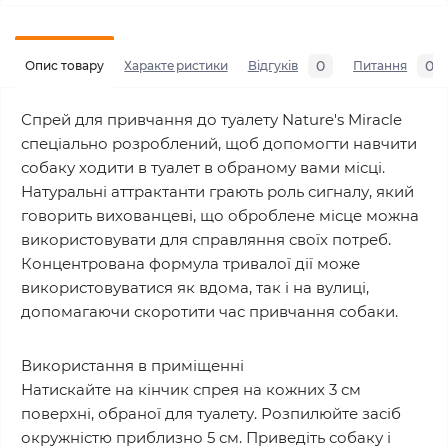
0
0
Опис товару
Характеристики
Відгуків
Питання
Спрей для привчання до туалету Nature's Miracle
спеціально розроблений, щоб допомогти навчити
собаку ходити в туалет в обраному вами місці.
Натуральні аттрактанти грають роль сигналу, який
говорить вихованцеві, що оброблене місце можна
використовувати для справляння своїх потреб.
Концентрована формула тривалої дії може
використовуватися як вдома, так і на вулиці,
допомагаючи скоротити час привчання собаки.
Використання в приміщенні
Натискайте на кінчик спрея на кожних 3 см
поверхні, обраної для туалету. Розпилюйте засіб
окружністю приблизно 5 см. Приведіть собаку і