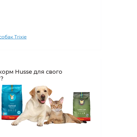
собак Trixie
корм Husse для свого
а?