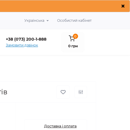
×
Українська
Особистий кабінет
0
+38 (073) 200-1-888
Замовити дзвінок
0 грн
тів
Доставка і оплата