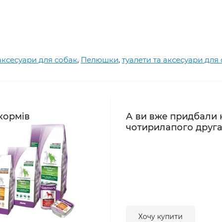
 аксесуари для собак
,
Пелюшки
,
туалети та аксесуари для 
кормів
А ви вже придбали 
чотирилапого друг
Хочу купити