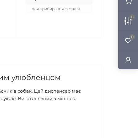
для прибирання фекалій
0
0
ашим улюбленцем
асників собак. Цей диспенсер має
д рукою. Виготовлений з міцного