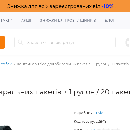
Знижка для всіх зареєстрованих від
-10%
!
ТАКТИ
АКЦІЇ
ЗНИЖКИ ДЛЯ РОЗПЛІДНИКІВ
БЛОГ
 собак
Контейнер Trixie для збиральних пакетів + 1 рулон / 20 пакетів
ральних пакетів + 1 рулон / 20 паке
Виробник:
Trixie
Код товару:
22849