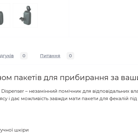
ідгуків
0
Питання
0
лоном пакетів для прибирання за в
g Dispenser – незамінний помічник для відповідальних вл
ясу і дає можливість завжди мати пакети для фекалій пі
тучної шкіри