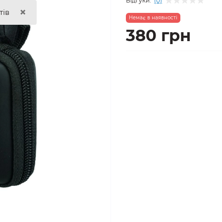
Відгуки:
(0)
×
тів
Немає в наявності
380 грн