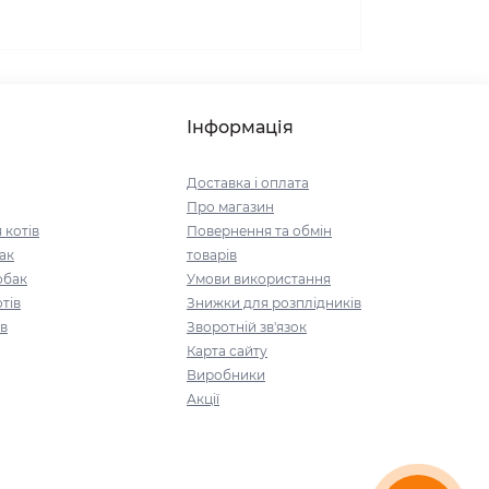
Інформація
Доставка і оплата
Про магазин
 котів
Повернення та обмін
ак
товарів
обак
Умови використання
тів
Знижки для розплідників
ів
Зворотній зв'язок
Карта сайту
Виробники
Акції