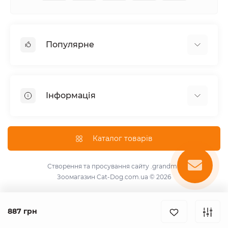
Популярне
Корм для котів
Корм для собак
Інформація
Вологий корм для котів
Консерви для собак
Доставка і оплата
Сухий корм для собак
Про магазин
Каталог товарів
Сухий корм для котів
Повернення та обмін товарів
Консерви для котів
Умови використання
Створення та просування сайту
.grandma
Паштет для собак
Зоомагазин Cat-Dog.com.ua © 2026
Знижки для розплідників
Для котів
Зворотній зв'язок
Для собак
Карта сайту
887 грн
Виробники