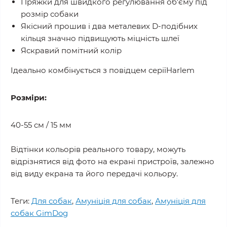
Пряжки для швидкого регулювання об’єму під
розмір собаки
Якісний прошив і два металевих D-подібних
кільця значно підвищують міцність шлеї
Яскравий помітний колір
Ідеально комбінується з повідцем серіїHarlem
Розміри:
40-55 см / 15 мм
Відтінки кольорів реального товару, можуть
відрізнятися від фото на екрані пристроїв, залежно
від виду екрана та його передачі кольору.
Теги:
Для собак
,
Амуніція для собак
,
Амуніція для
собак GimDog