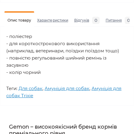
0
0
Опис товару
Характеристики
Відгуків
Питання
- поліестер
- для короткострокового використання
(наприклад, ветеринари, поїздки поїздом тощо)
- повністю регульований шийний ремінь із
засувкою
- колір чорний
Теги:
Для собак
,
Амуніція для собак
,
Амуніція для
собак Trixie
Gemon – високоякісний бренд кормів
преміального рівня