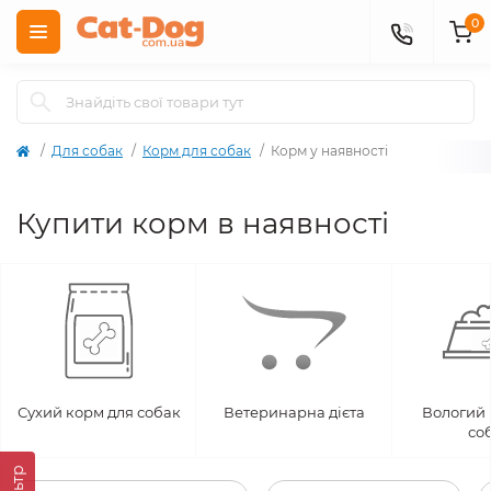
0
Для собак
Корм для собак
Корм у наявності
Купити корм в наявності
Сухий корм для собак
Ветеринарна дієта
Вологий 
со